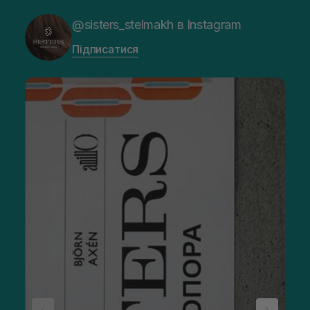
@sisters_stelmakh в Instagram
Підписатися