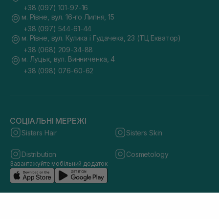
+38 (097) 101-97-16
м. Рівне, вул. 16-го Липня, 15
+38 (097) 544-61-44
м. Рівне, вул. Кулика і Гудачека, 23 (ТЦ Екватор)
+38 (068) 209-34-88
м. Луцьк, вул. Винниченка, 4
+38 (098) 076-60-62
СОЦІАЛЬНІ МЕРЕЖІ
Sisters Hair
Sisters Skin
Distribution
Cosmetology
Завантажуйте мобільний додаток