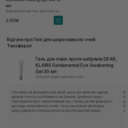
мл
Відновлюючий гель для зони навколо очей
2 010₴
Відгуки про Гелі для шкіри навколо очей
Токоферол
Гель для повік проти набряків DEAR,
KLAIRS Fundamental Eye Awakening
Gel 35 мл
Гелі для шкіри навколо очей
Спочатку не зрозуміла цей засіб ,щось він мені не одразу
Шк
зайшов.Чогось особливого не бачила.Зробила паузу і
пр
спробувала його через певний час,і тепер це мій фаворит з
ро
догляду зони навколо очей✨Гель так класно зволожує
бр
шкіру навколо очей,що вона на протязі дня виглядає
з 
постійно зволожена,свіжа і наче сяє.Трохи згладились
ід
мімічні зморшки навколо очей.Гель не липкий,не відчутний
шк
на шкірі,відчувається комфортно.Має легку гелеву
дл