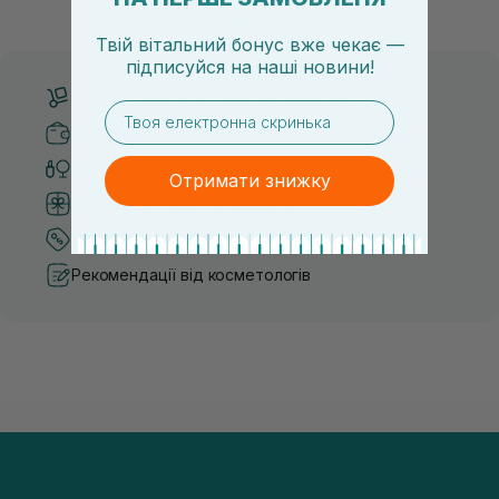
засобу для себе стає справжнім викликом. 2025 р...
завдяки великій кількості ко
Твій вітальний бонус вже чекає —
підписуйся
на
наші новини!
Безкоштовна доставка від 3000 UAH
email
Безпечні способи оплати
Тільки оригінальна косметика
Отримати знижку
Система бонусів та лояльності
Кращі ціни та топ товари
Рекомендації від косметологів