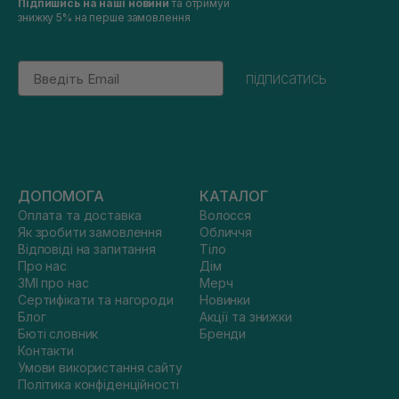
Підпишись на наші новини
та отримуй
знижку 5% на перше замовлення
Email
підписатись
ДОПОМОГА
КАТАЛОГ
Оплата та доставка
Волосся
Як зробити замовлення
Обличчя
Відповіді на запитання
Тіло
Про нас
Дім
ЗМІ про нас
Мерч
Сертифікати та нагороди
Новинки
Блог
Акції та знижки
Бюті словник
Бренди
Контакти
Умови використання сайту
Політика конфіденційності