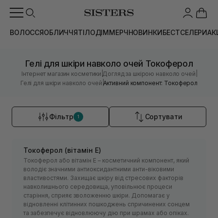
ВОЛОССЯ
ОБЛИЧЧЯ
ТІЛО
ДІМ
МЕРЧ
НОВИНКИ
БЕСТСЕЛЕРИ
АК
Гелі для шкіри навколо очей Токоферол
|
|
Інтернет магазин косметики
Догляд за шкірою навколо очей
|
Гелі для шкіри навколо очей
Активний компонент: Токоферол
Фільтр
Сортувати
1
Токоферол (вітамін Е)
Токоферол або вітамін Е – косметичний компонент, який
володіє значними антиоксидантними анти-віковими
властивостями. Захищає шкіру від стресових факторів
навколишнього середовища, уповільнює процеси
старіння, сприяє зволоженню шкіри. Допомагає у
відновленні клітинних пошкоджень спричинених сонцем
та забезпечує відновлюючу дію при шрамах або опіках.