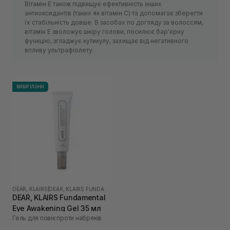
Вітамін Е також підвищує ефективність інших
антиоксидантів (таких як вітамін С) та допомагає зберегти
їх стабільність довше. В засобах по догляду за волоссям,
вітамін Е зволожує шкіру голови, посилює бар'єрну
функцію, згладжує кутикулу, захищає від негативного
впливу ультрафіолету.
ВИБІР ІЛОНИ
DEAR, KLAIRS
|
DEAR, KLAIRS FUNDAMENTAL
DEAR, KLAIRS Fundamental
Eye Awakening Gel 35 мл
Гель для повік проти набряків