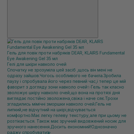
Гель для повік проти набряків DEAR, KLAIRS Fundamental
Eye Awakening Gel 35 мл
Гелі для шкіри навколо очей
Спочатку не зрозуміла цей засіб ,щось він мені не
одразу зайшов.Чогось особливого не бачила.Зробила
паузу і спробувала його через певний час,і тепер це мій
фаворит з догляду зони навколо очей✨Гель так класно
зволожує шкіру навколо очей,що вона на протязі дня
виглядає постійно зволожена,свіжа і наче сяє.Трохи
згладились мімічні зморшки навколо очей.Гель не
липкий,не відчутний на шкірі,відчувається
комфортно.Має легку гелеву текстуру,але при цьому не
розтікається. Також має зручний видовжений носик для
зручного нанесення.Досить економний!Однозначно
раджу спробувати💫