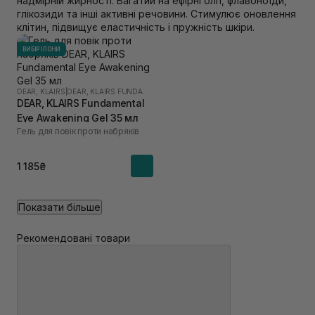
надмірній жирності. Багатий на ефірні олії, флавоноїди,
глікозиди та інші активні речовини. Стимулює оновлення
клітин, підвищує еластичність і пружність шкіри.
ВИБІР ІЛОНИ
DEAR, KLAIRS
|
DEAR, KLAIRS FUNDAMENTAL
DEAR, KLAIRS Fundamental
Eye Awakening Gel 35 мл
Гель для повік проти набряків
1 185₴
Показати більше
Рекомендовані товари