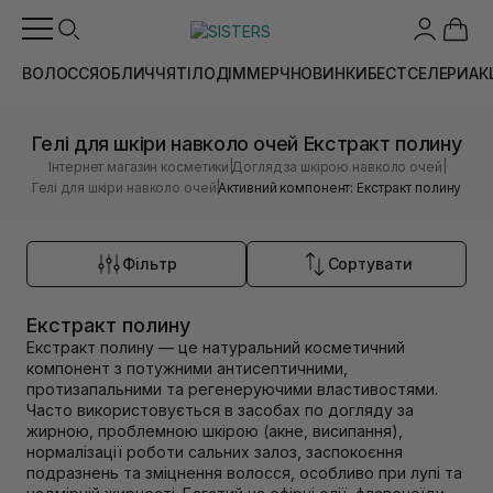
ВОЛОССЯ
ОБЛИЧЧЯ
ТІЛО
ДІМ
МЕРЧ
НОВИНКИ
БЕСТСЕЛЕРИ
АК
Гелі для шкіри навколо очей Екстракт полину
|
|
Інтернет магазин косметики
Догляд за шкірою навколо очей
|
Гелі для шкіри навколо очей
Активний компонент: Екстракт полину
Фільтр
Сортувати
Екстракт полину
Екстракт полину — це натуральний косметичний
компонент з потужними антисептичними,
протизапальними та регенеруючими властивостями.
Часто використовується в засобах по догляду за
жирною, проблемною шкірою (акне, висипання),
нормалізації роботи сальних залоз, заспокоєння
подразнень та зміцнення волосся, особливо при лупі та