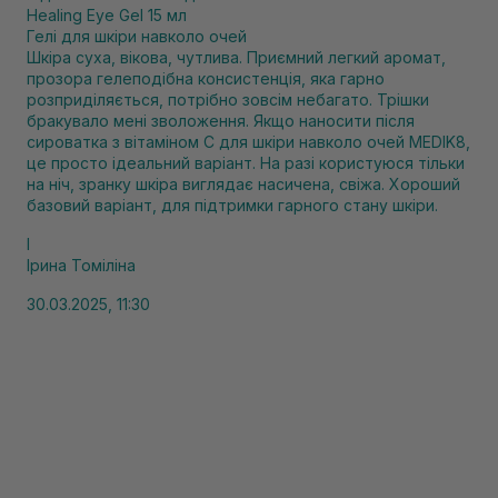
Healing Eye Gel 15 мл
Гелі для шкіри навколо очей
Шкіра суха, вікова, чутлива. Приємний легкий аромат,
прозора гелеподібна консистенція, яка гарно
розприділяється, потрібно зовсім небагато. Трішки
бракувало мені зволоження. Якщо наносити після
сироватка з вітаміном С для шкіри навколо очей MEDIK8,
це просто ідеальний варіант. На разі користуюся тільки
на ніч, зранку шкіра виглядає насичена, свіжа. Хороший
базовий варіант, для підтримки гарного стану шкіри.
І
Ірина Томіліна
30.03.2025, 11:30