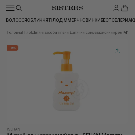
ВОЛОССЯ
ОБЛИЧЧЯ
ТІЛО
ДІМ
МЕРЧ
НОВИНКИ
БЕСТСЕЛЕРИ
АК
Головна
Тіло
Дитячі засоби гігієни
Дитячий сонцезахисний крем
М'яки
|
|
|
|
-10%
ISEHAN