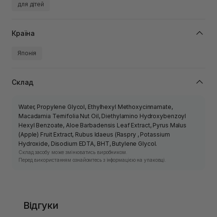
для дітей
Країна
Японія
Склад
Water, Propylene Glycol, Ethylhexyl Methoxycinnamate,
Macadamia Ternifolia Nut Oil, Diethylamino Hydroxybenzoyl
Hexyl Benzoate, Aloe Barbadensis Leaf Extract, Pyrus Malus
(Apple) Fruit Extract, Rubus Idaeus (Raspry , Potassium
Hydroxide, Disodium EDTA, BHT, Butylene Glycol.
Склад засобу може змінюватись виробником.
Перед використанням ознайомтесь з інформацією на упаковці.
Відгуки