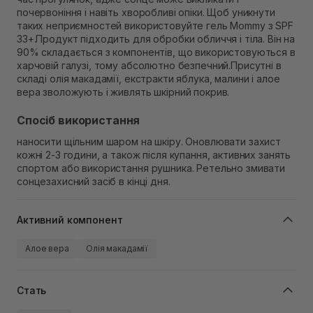
Самовивіз м. Рівне, вул. Кулика і Гудачека 23 (ТЦ
почервоніння і навіть хворобливі опіки. Щоб уникнути
Екватор)
таких неприємностей використовуйте гель Mommy з SPF
Немає в наявності!
33+.Продукт підходить для обробки обличчя і тіла. Він на
90% складається з компонентів, що використовуються в
харчовій галузі, тому абсолютно безпечний.Присутні в
складі олія макадамії, екстракти яблука, малини і алое
вера зволожують і живлять шкірний покрив.
Спосіб використання
наносити щільним шаром на шкіру. Оновлювати захист
кожні 2-3 години, а також після купання, активних занять
спортом або використання рушника. Ретельно змивати
сонцезахисний засіб в кінці дня.
Активний компонент
Алое вера
Олія макадамії
Стать