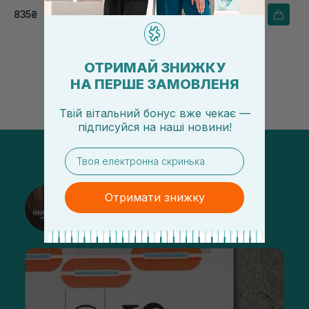
835₴
768₴
ОТРИМАЙ ЗНИЖКУ
НА ПЕРШЕ ЗАМОВЛЕНЯ
Твій вітальний бонус вже чекає —
підписуйся
на
наші новини!
email
@sisters_stelmakh в Instagram
Отримати знижку
Підписатися