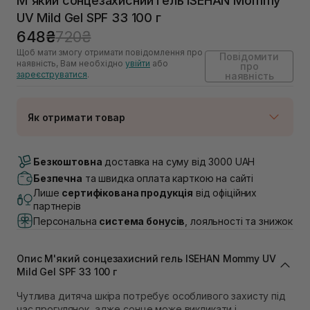
М'який сонцезахисний гель ISEHAN Mommy
UV Mild Gel SPF 33 100 г
648₴
720₴
Щоб мати змогу отримати повідомлення про
Повідомити
наявність, Вам необхідно
увійти
або
про
зареєструватися
.
наявність
Як отримати товар
Доставка Новою Поштою
Немає в наявності!
Безкоштовна
доставка на суму від 3000 UAH
Самовивіз м. Луцьк, вул. Винниченка 4
Безпечна
та швидка оплата карткою на сайті
Немає в наявності!
Лише
сертифікована продукція
від офіційних
Самовивіз м. Львів, вул. Академіка Підстригача, 1В
партнерів
(Duck’s Lake)
Персональна
система бонусів
, лояльності та знижок
Немає в наявності!
Самовивіз м. Львів, вул. Івана Франка 36
Немає в наявності!
Опис М'який сонцезахисний гель ISEHAN Mommy UV
Самовивіз м. Львів, вул. Степана Бандери 45
Mild Gel SPF 33 100 г
Немає в наявності!
Самовивіз м. Рівне, вул. 16-го Липня, 15
Чутлива дитяча шкіра потребує особливого захисту під
Немає в наявності!
час прогулянок, адже сонце може викликати і