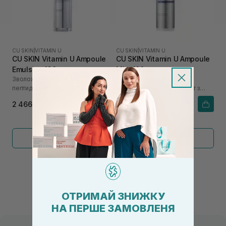
CU SKIN
|
VITAMIN U
CU SKIN
|
VITAMIN U
CU SKIN Vitamin U Ampoule
CU SKIN Vitamin U Ampoule
Emulsion 130 мл
Mist 100 мл
Зволожуюча емульсія з
Ампульний
пептидами і волюфіліном
мультифункціональний міст з
вітаміном U
2 466₴
1 218₴
Показати більше
←
1
2
→
ОТРИМАЙ ЗНИЖКУ
НА ПЕРШЕ ЗАМОВЛЕНЯ