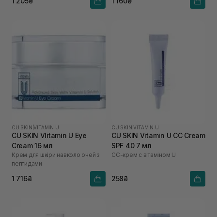
1 205₴
1 160₴
CU SKIN
|
VITAMIN U
CU SKIN
|
VITAMIN U
CU SKIN VIitamin U Eye
CU SKIN Vitamin U CC Cream
Cream 16 мл
SPF 40 7 мл
Крем для шкіри навколо очей з
СС-крем с вітаміном U
пептидами
1 716₴
258₴