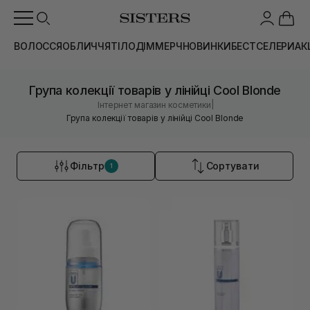
ВОЛОССЯ
ОБЛИЧЧЯ
ТІЛО
ДІМ
МЕРЧ
НОВИНКИ
БЕСТСЕЛЕРИ
АК
Група колекції товарів у лінійці Cool Blonde
|
Інтернет магазин косметики
Група колекції товарів у лінійці Cool Blonde
Фільтр
Сортувати
1