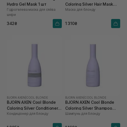
Hydro Gel Mask 1 шт
Coloring Silver Hair Mask
Гідрогелева маска для сяйва
Маска для блонду
200 мл
шкіри
342₴
1 310₴
BJORN AXEN
|
COOL BLONDE
BJORN AXEN
|
COOL BLONDE
BJORN AXEN Cool Blonde
BJORN AXEN Cool Blonde
Coloring Silver Conditioner
Coloring Silver Shampoo
Кондиціонер для блонду
Шампунь для блонду
250 мл
250 мл