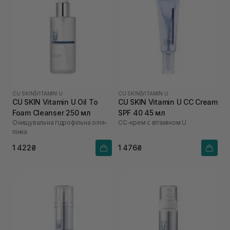
CU SKIN
|
VITAMIN U
CU SKIN
|
VITAMIN U
CU SKIN Vitamin U Oil To
CU SKIN Vitamin U CC Cream
Foam Cleanser 250 мл
SPF 40 45 мл
Очищувальна гідрофільна олія-
СС-крем с вітаміном U
пінка
1 422₴
1 476₴