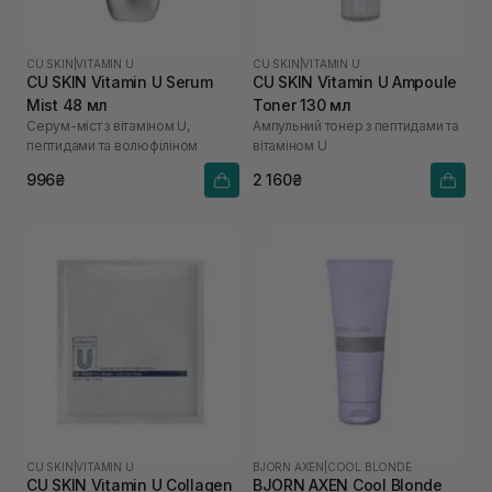
CU SKIN
|
VITAMIN U
CU SKIN
|
VITAMIN U
CU SKIN Vitamin U Serum
CU SKIN Vitamin U Ampoule
Mist 48 мл
Toner 130 мл
Серум-міст з вітаміном U,
Ампульний тонер з пептидами та
пептидами та волюфіліном
вітаміном U
996₴
2 160₴
CU SKIN
|
VITAMIN U
BJORN AXEN
|
COOL BLONDE
CU SKIN Vitamin U Collagen
BJORN AXEN Cool Blonde