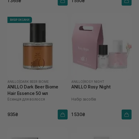
1 365₴
1 550₴
ВИБІР ОКСАНИ
ANILLO
|
DARK BEER BIOME
ANILLO
|
ROSY NIGHT
ANILLO Dark Beer Biome
ANILLO Rosy Night
Hair Essence 50 мл
Есенція для волосся
Набір засобів
935₴
1 530₴