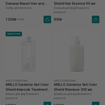
Damage Repair Hair and
Shield Hair Essence 50 мл
Набір для волосся
Есенція для фарбованого
Brush Set
волосся
1 036₴
935₴
1 295₴
ВИБІР ІЛОНИ
ANILLO
|
GARDENIA
ANILLO
|
GARDENIA
ANILLO Gardenia Veil Color
ANILLO Gardenia Veil Color
Shield Ampoule Treatment
Shield Shampoo 300 мл
Маска для фарбованого
Шампунь для фарбованого
для збереження кольору
волосся
волосся
та блиску 200 мл