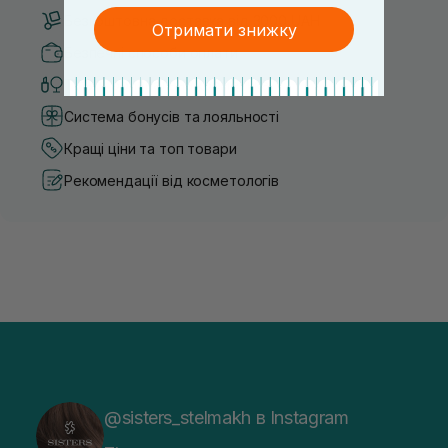
Безкоштовна доставка від 3000 UAH
Отримати знижку
Безпечні способи оплати
Тільки оригінальна косметика
Система бонусів та лояльності
Кращі ціни та топ товари
Рекомендації від косметологів
@sisters_stelmakh в Instagram