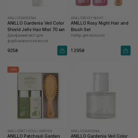
ANILLO
|
GARDENIA
ANILLO
|
ROSY NIGHT
ANILLO Gardenia Veil Color
ANILLO Rosy Night Hair and
Shield Jelly Hair Mist 70 мл
Brush Set
Двофазний міст для
Набір для волосся
фарбованого волосся
925₴
1 295₴
-20%
ANILLO
|
PATCHOULI GARDEN
ANILLO
|
GARDENIA
ANILLO Patchouli Garden
ANILLO Gardenia Veil Color