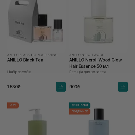
ANILLO
|
BLACK TEA NOURISHING
ANILLO
|
NEROLI WOOD
ANILLO Black Tea
ANILLO Neroli Wood Glow
Hair Essence 50 мл
Набір засобів
Есенція для волосся
1 530₴
900₴
-20%
ВИБІР ІЛОНИ
ПОДАРУНОК