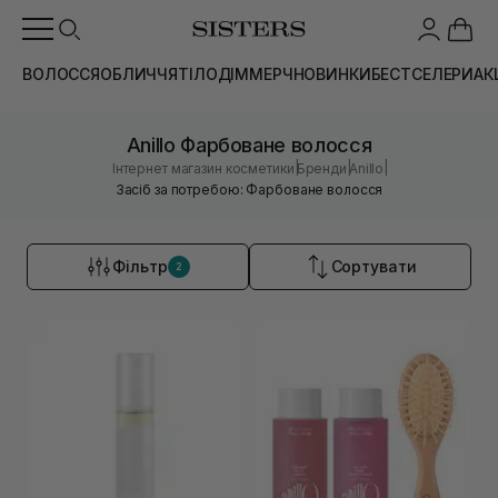
ВОЛОССЯ
ОБЛИЧЧЯ
ТІЛО
ДІМ
МЕРЧ
НОВИНКИ
БЕСТСЕЛЕРИ
АК
Anillo Фарбоване волосся
|
|
|
Інтернет магазин косметики
Бренди
Anillo
Засіб за потребою: Фарбоване волосся
Фільтр
Сортувати
2