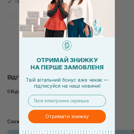
Проти ламкості
ОТРИМАЙ ЗНИЖКУ
НА ПЕРШЕ ЗАМОВЛЕНЯ
Відгуки
Твій вітальний бонус вже чекає —
підписуйся
на
наші новини!
0 Відгуків
email
Отримати знижку
Схожі статті