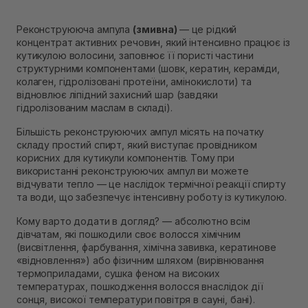
Реконструююча ампула
(змивна)
— це рідкий
концентрат активних речовин, який інтенсивно працює із
кутикулою волосини, заповнює її пористі частини
структурними компонентами (шовк, кератин, кераміди,
колаген, гідролізовані протеїни, амінокислоти) та
відновлює ліпідний захисний шар (завдяки
гідролізованим маслам в складі).
Більшість реконструюючих ампул місять на початку
складу простий спирт, який виступає провідником
корисних для кутикули компонентів. Тому при
використанні реконструюючих ампул ви можете
відчувати тепло — це наслідок термічної реакції спирту
та води, що забезпечує інтенсивну роботу із кутикулою.
Кому варто додати в догляд? — абсолютно всім
дівчатам, які пошкодили своє волосся хімічним
(висвітлення, фарбування, хімічна завивка, кератинове
«відновлення») або фізичним шляхом (вирівнювання
термоприладами, сушка феном на високих
температурах, пошкодження волосся внаслідок дії
сонця, високої температури повітря в сауні, бані).