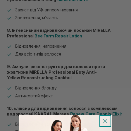
Захист від УФ-випромінювання
Зволоження, м’якість
8. Інтенсивний
відновлюючий
лосьйон
MIRELLA
Professional
Bee Form Repair Lotion
Відновлення, наповнення
Для всіх типів волосся
9. Ампули-реконструктор для волосся проти
жовтизни MIRELLA
Professional Esty Anti-
Yellow Reconstructing Cocktail
Відновлення блонду
Антижовтий ефект
10. Еліксир для відновлення волосся з комплексом
водоростей KAARAL
Maraes
Renew
Care
Doppio
Elixir
Відновлення фарбованого волосся