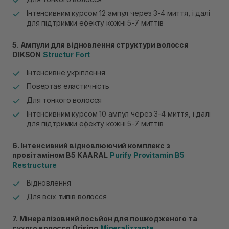
Інтенсивним курсом 12 ампул через 3-4 миття, і далі
для підтримки ефекту кожні 5-7 миттів
5. Ампули для відновлення структури волосся
DIKSON
Structur
Fort
Інтенсивне укріплення
Повертає еластичність
Для тонкого волосся
Інтенсивним курсом 10 ампул через 3-4 миття, і далі
для підтримки ефекту кожні 5-7 миттів
6. Інтенсивний відновлюючий комплекс з
провітаміном В5 KAARAL
Purify
Provitamin
B
5
Restructure
Відновлення
Для всіх типів волосся
7. Мінералізовний лосьйон для пошкодженого та
сухого волосся Orising
Mineralizzante