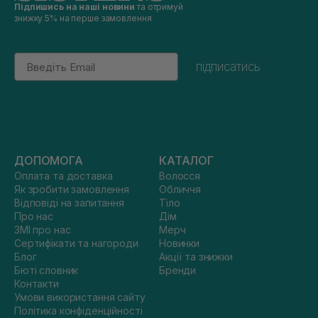
Підпишись на наші новини
та отримуй
знижку 5% на перше замовлення
Email
підписатись
ДОПОМОГА
КАТАЛОГ
Оплата та доставка
Волосся
Як зробити замовлення
Обличчя
Відповіді на запитання
Тіло
Про нас
Дім
ЗМІ про нас
Мерч
Сертифікати та нагороди
Новинки
Блог
Акції та знижки
Бюті словник
Бренди
Контакти
Умови використання сайту
Політика конфіденційності