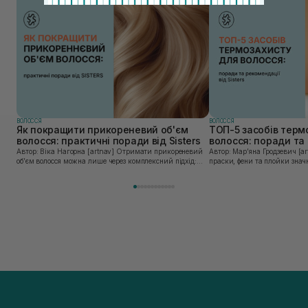
ВОЛОССЯ
ВОЛОССЯ
Як покращити прикореневий об'єм
ТОП-5 засобів терм
волосся: практичні поради від Sisters
волосся: поради та 
Sisters
Автор: Віка Нагорна [artnav] Отримати прикореневий
Автор: Марʼяна Гродзевич [artnav] Сучасні 
об’єм волосся можна лише через комплексний підхід:
праски, фени та плойки знач
правильне очищення шкіри голови, грамотну техніку
економлять час для створення
сушіння та використання стайлінгу, який пі...
щоденному використанні цих 