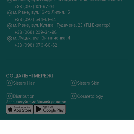
+38 (097) 101-97-16
м. Рівне, вул. 16-го Липня, 15
+38 (097) 544-61-44
м. Рівне, вул. Кулика і Гудачека, 23 (ТЦ Екватор)
+38 (068) 209-34-88
м. Луцьк, вул. Винниченка, 4
+38 (098) 076-60-62
СОЦІАЛЬНІ МЕРЕЖІ
Sisters Hair
Sisters Skin
Distribution
Cosmetology
Завантажуйте мобільний додаток