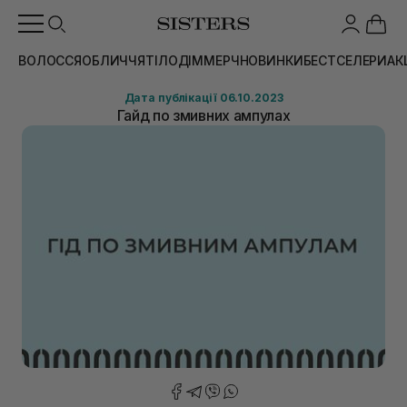
ВОЛОССЯ
ОБЛИЧЧЯ
ТІЛО
ДІМ
МЕРЧ
НОВИНКИ
БЕСТСЕЛЕРИ
АК
Дата публікації 06.10.2023
Гайд по змивних ампулах