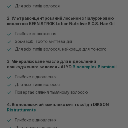
Для всіх типів волосся
2. Ультраконцентрований лосьйон з гіалуроновою
кислотою KEEN STROK Lotion Nutritive S.O.S. Hair Oil
Глибоке зволоження
Sos-засіб, тобто миттєва дія
Для всіх типів волосся, найкраще для тонкого
3. Мінералізоване масло для відновлення
пошкодженого волосся
JALYD
Biocomplex
Biominoil
Глибоке відновлення
Для всіх типів волосся
Повертає сяяння тьмяному волоссю
4. Відновлюючий комплекс миттєвої дії DIKSON
Ristrutturante
Глибоке відновлення
Для тонкого волосся