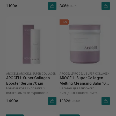
кислоти
1 190₴
306₴
340₴
-15%
AROCELL
|
AROCELL SUPER COLLAGEN
AROCELL
|
AROCELL SUPER COLLAGEN
AROCELL Super Collagen
AROCELL Super Collagen
Booster Serum 70 мл
Melting Cleansing Balm 100
Бульбашкова сироватка з
Бальзам для глибокого
г
колагеном та гіалуроновою
очищення з колагеном та
кислотою
пептидами
1 490₴
1 182₴
1 390₴