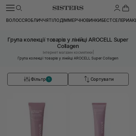
ВОЛОССЯ
ОБЛИЧЧЯ
ТІЛО
ДІМ
МЕРЧ
НОВИНКИ
БЕСТСЕЛЕРИ
АК
Група колекції товарів у лінійці AROCELL Super
Collagen
|
Інтернет магазин косметики
Група колекції товарів у лінійці AROCELL Super Collagen
Фільтр
Сортувати
1