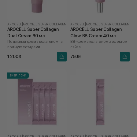
AROCELL
|
AROCELL SUPER COLLAGEN
AROCELL
|
AROCELL SUPER COLLAGEN
AROCELL Super Collagen
AROCELL Super Collagen
Dual Cream 60 мл
Glow BB Cream 40 мл
Подвійний крем з колагеном та
ВВ-крем з колагеном з ефектом
полінуклеотидами
сяйва
1 200₴
750₴
ВИБІР ІЛОНИ
AROCELL
|
AROCELL SUPER COLLAGEN
AROCELL
|
AROCELL SUPER COLLAGEN