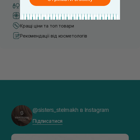
Тільки оригінальна косметика
Система бонусів та лояльності
Кращі ціни та топ товари
Рекомендації від косметологів
@sisters_stelmakh в Instagram
Підписатися