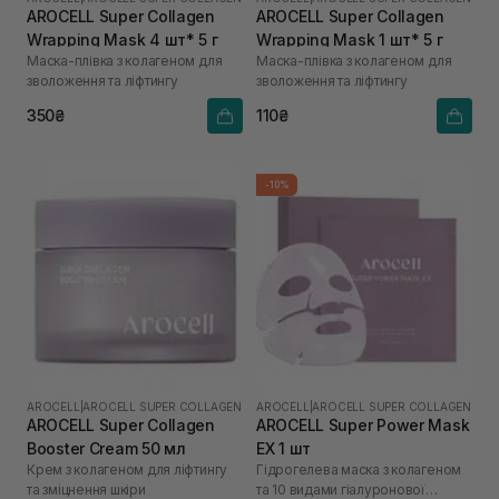
AROCELL Super Collagen
AROCELL Super Collagen
Wrapping Mask 4 шт* 5 г
Wrapping Mask 1 шт* 5 г
Маска-плівка з колагеном для
Маска-плівка з колагеном для
зволоження та ліфтингу
зволоження та ліфтингу
350₴
110₴
-10%
AROCELL
|
AROCELL SUPER COLLAGEN
AROCELL
|
AROCELL SUPER COLLAGEN
AROCELL Super Collagen
AROCELL Super Power Mask
Booster Cream 50 мл
EX 1 шт
Крем з колагеном для ліфтингу
Гідрогелева маска з колагеном
та зміцнення шкіри
та 10 видами гіалуронової