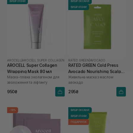
ВИБІР ІЛОНИ
ВИБІР ОКСАНИ
ВИБІР ІЛОНИ
AROCELL
|
AROCELL SUPER COLLAGEN
RATED GREEN
|
AVOCADO
AROCELL Super Collagen
RATED GREEN Cold Press
Wrapping Mask 80 мл
Avocado Nourishing Scalp
Маска-плівка з колагеном для
Живильна маска з маслом
Pack 50 мл
зволоження та ліфтингу
авокадо
950₴
295₴
-18%
ВИБІР ОКСАНИ
ВИБІР ІЛОНИ
ПОДАРУНОК