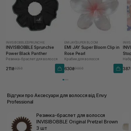
INVISIBOBBLE
|
SPRUNCHIE
EMI JAY
|
SUPER BLOOM
INVI
INVISIBOBBLE Sprunchie
EMI JAY Super Bloom Clip in
INV
Power Black Panther
Rose Pearl
Sto
Резинка-браслет для волосся
Крабик для волосся
Набі
211₴
630₴
387
325₴
900₴
Відгуки про Аксесуари для волосся від Envy
Professional
Резинка-браслет для волосся
INVISIBOBBLE Original Pretzel Brown
3 шт