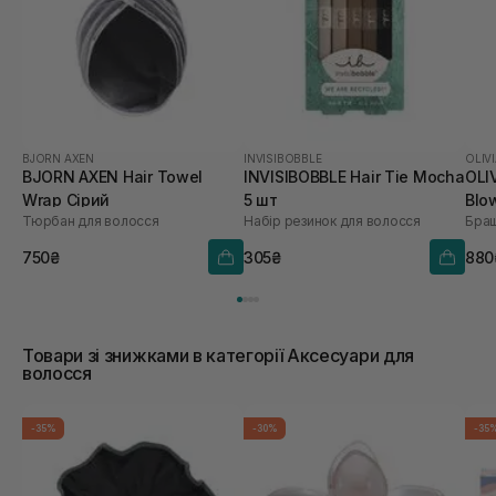
BJORN AXEN
INVISIBOBBLE
OLIV
BJORN AXEN Hair Towel
INVISIBOBBLE Hair Tie Mocha
OLI
Wrap Сірий
5 шт
Blo
Тюрбан для волосся
Набір резинок для волосся
Браш
Coo
750₴
305₴
880
Товари зі знижками в категорії Аксесуари для
волосся
-35%
-30%
-35