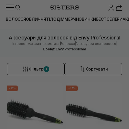
ВОЛОССЯ
ОБЛИЧЧЯ
ТІЛО
ДІМ
МЕРЧ
НОВИНКИ
БЕСТСЕЛЕРИ
АК
Аксесуари для волосся від Envy Professional
|
|
|
Інтернет магазин косметики
Волосся
Аксесуари для волосся
Бренд: Envy Professional
Фільтр
Сортувати
1
-33%
-44%