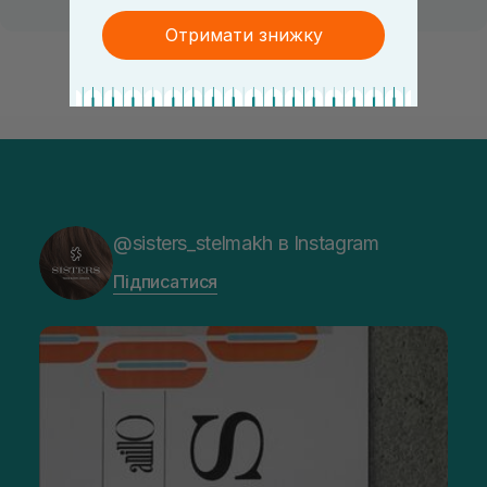
Отримати знижку
@sisters_stelmakh в Instagram
Підписатися