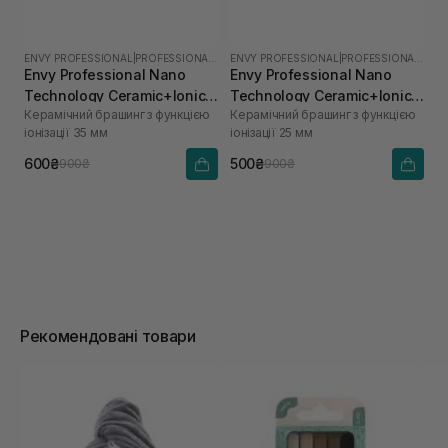
ENVY PROFESSIONAL
|
PROFESSIONAL NANO
ENVY PROFESSIONAL
|
PROFESSIONAL NANO
Envy Professional Nano
Envy Professional Nano
Technology Ceramic+Ionic
Technology Ceramic+Ionic
Керамічний брашинг з функцією
Керамічний брашинг з функцією
Brush 35 mm
Brush 25 mm
іонізації 35 мм
іонізації 25 мм
600₴
500₴
900₴
900₴
Рекомендовані товари