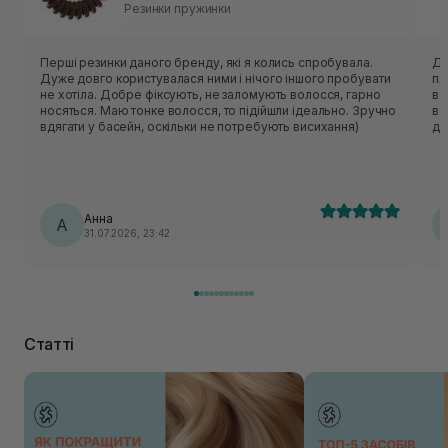
Резинки пружинки
Перші резинки даного бренду, які я колись спробувала.
До
Дуже довго користувалася ними і нічого іншого пробувати
пл
не хотіла. Добре фіксують, не заломують волосся, гарно
во
носяться. Маю тонке волосся, то підійшли ідеально. Зручно
во
вдягати у басейн, оскільки не потребують висихання)
до
Анна
А
31.07.2026, 23:42
Статті