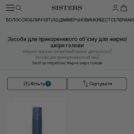
ВОЛОССЯ
ОБЛИЧЧЯ
ТІЛО
ДІМ
МЕРЧ
НОВИНКИ
БЕСТСЕЛЕРИ
АК
Засоби для прикореневого об'єму для жирної
шкіри голови
|
|
Інтернет магазин косметики
Стайлінг для волосся
|
Засоби для прикореневого обʼєму
Засіб за потребою: Жирна шкіра голови
Фільтр
Сортувати
1