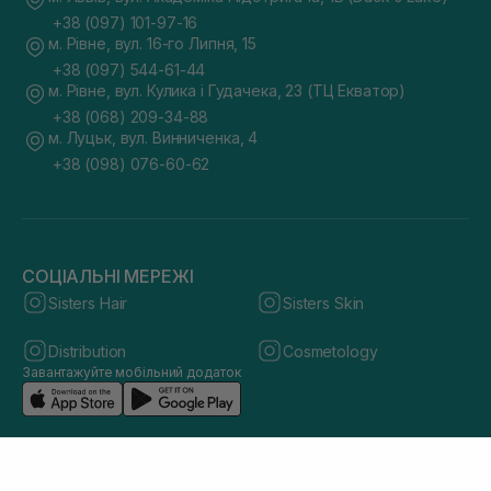
+38 (097) 101-97-16
м. Рівне, вул. 16-го Липня, 15
+38 (097) 544-61-44
м. Рівне, вул. Кулика і Гудачека, 23 (ТЦ Екватор)
+38 (068) 209-34-88
м. Луцьк, вул. Винниченка, 4
+38 (098) 076-60-62
СОЦІАЛЬНІ МЕРЕЖІ
Sisters Hair
Sisters Skin
Distribution
Cosmetology
Завантажуйте мобільний додаток