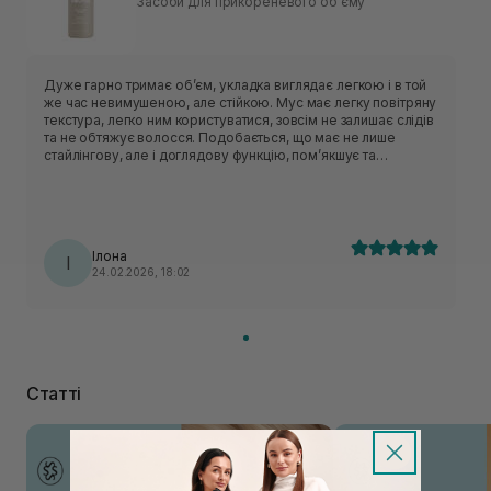
Засоби для прикореневого обʼєму
Дуже гарно тримає обʼєм, укладка виглядає легкою і в той
же час невимушеною, але стійкою. Мус має легку повітряну
текстура, легко ним користуватися, зовсім не залишає слідів
та не обтяжує волосся. Подобається, що має не лише
стайлінгову, але і доглядову функцію, помʼякшує та
зволожує пасма.
Ілона
І
24.02.2026, 18:02
Статті