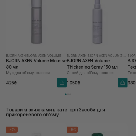
BJORN AXEN
|
BJORN AXEN VOLUMIZING
BJORN AXEN
|
BJORN AXEN VOLUMIZING
BJOR
BJORN AXEN Volume Mousse
BJORN AXEN Volume
BJO
80 мл
Thickening Spray 150 мл
Tex
Мус для об'єму волосся
Спрей для об'єму волосся
425₴
1 050₴
980
Товари зі знижками в категорії Засоби для
прикореневого обʼєму
-40%
-20%