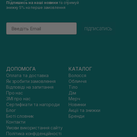
Підпишись на наші новини
та отримуй
знижку 5% на перше замовлення
Email
підписатись
ДОПОМОГА
КАТАЛОГ
Оплата та доставка
Волосся
Як зробити замовлення
Обличчя
Відповіді на запитання
Тіло
Про нас
Дім
ЗМІ про нас
Мерч
Сертифікати та нагороди
Новинки
Блог
Акції та знижки
Бюті словник
Бренди
Контакти
Умови використання сайту
Політика конфіденційності