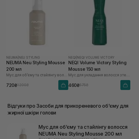
NEUMA
|
NEU STYLING
NEQI
|
NEQI VOLUME VICTORY
NEUMA Neu Styling Mousse
NEQI Volume Victory Styling
200 мл
Mousse 150 мл
Мус для обʼєму та стайлінгу волосся
Мус для укладання волосся з термозахистом
720₴
460₴
1 200₴
575₴
Відгуки про Засоби для прикореневого об'єму для
жирної шкіри голови
Мус для обʼєму та стайлінгу волосся
NEUMA Neu Styling Mousse 200 мл