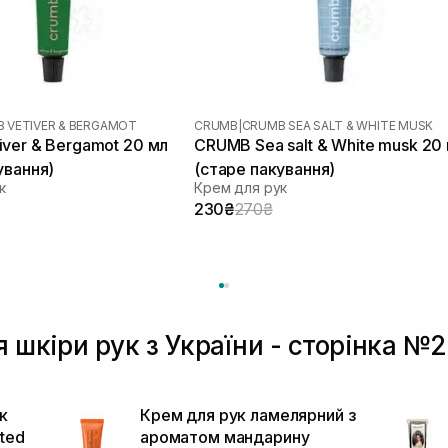
 VETIVER & BERGAMOT
CRUMB
|
CRUMB SEA SALT & WHITE MUSK
ver & Bergamot 20 мл
CRUMB Sea salt & White musk 20
ування)
(старе пакування)
к
Крем для рук
230₴
270₴
я шкіри рук з України - сторінка №2
к
Крем для рук ламелярний з
ted
ароматом мандарину