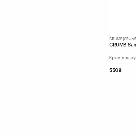
CRUMB
|
CRUMB
CRUMB Sant
Крем для ру
550₴