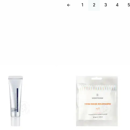
←
1
2
3
4
5