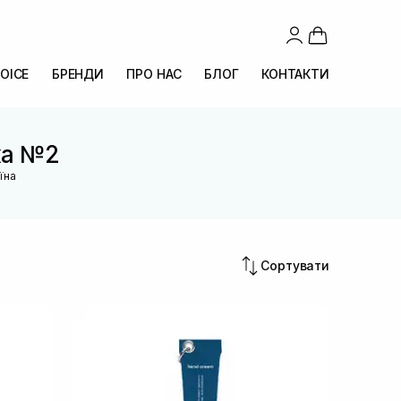
OICE
БРЕНДИ
ПРО НАС
БЛОГ
КОНТАКТИ
нка №2
їна
Сортувати