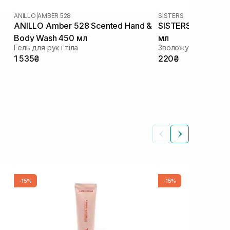
ANILLO
|
AMBER 528
SISTERS
ANILLO Amber 528 Scented Hand &
SISTERS Moisturiz
Body Wash 450 мл
мл
Гель для рук і тіла
Зволожувальний кр
1 535₴
220₴
-15%
-15%