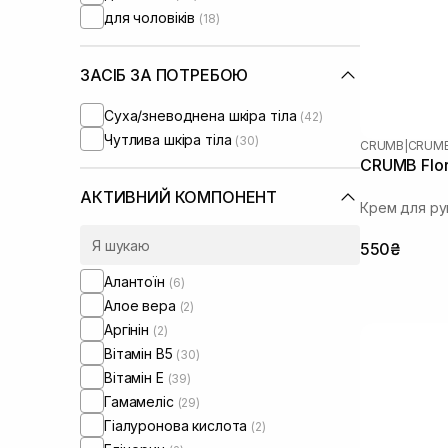
для чоловіків
(18)
ЗАСІБ ЗА ПОТРЕБОЮ
Суха/зневоднена шкіра тіла
(42)
Чутлива шкіра тіла
(30)
CRUMB
|
CRUMB
CRUMB Flor
АКТИВНИЙ КОМПОНЕНТ
Крем для ру
550₴
Алантоїн
(6)
Алое вера
(2)
Аргінін
(2)
Вітамін B5
(30)
Вітамін Е
(39)
Гамамеліс
(29)
Гіалуронова кислота
(2)