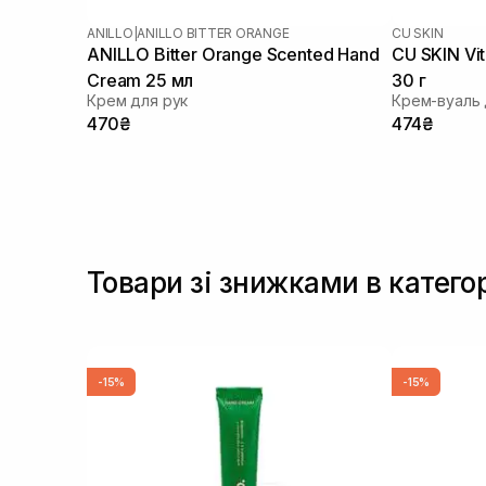
ANILLO
|
ANILLO BITTER ORANGE
CU SKIN
ANILLO Bitter Orange Scented Hand
CU SKIN Vi
Cream 25 мл
30 г
Крем для рук
470₴
474₴
Товари зі знижками в категор
-15%
-15%