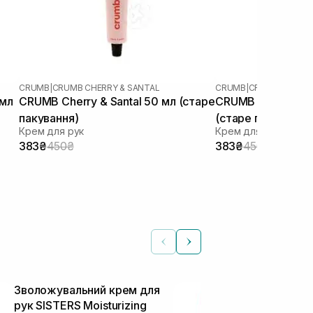
CRUMB
|
CRUMB CHERRY & SANTAL
CRUMB
|
CRUMB WHITE 
 мл
CRUMB Cherry & Santal 50 мл (старе
CRUMB White Stra
пакування)
(старе пакування
Крем для рук
Крем для рук
383₴
450₴
383₴
450₴
Зволожувальний крем для
Крем для ру
рук SISTERS Moisturizing
& Bergamot 