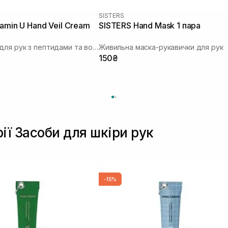
SISTERS
tamin U Hand Veil Cream
SISTERS Hand Mask 1 пара
Крем-вуаль для рук з пептидами та волюфіліном
Живильна маска-рукавички для рук
150₴
ії Засоби для шкіри рук
-15%