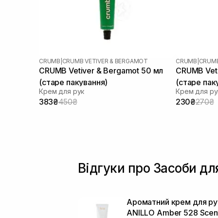
CRUMB
|
CRUMB VETIVER & BERGAMOT
CRUMB
|
CRUMB
CRUMB Vetiver & Bergamot 50 мл
CRUMB Veti
(старе пакування)
(старе пак
Крем для рук
Крем для ру
383₴
450₴
230₴
270₴
Відгуки про Засоби дл
Ароматний крем для ру
ANILLO Amber 528 Scen