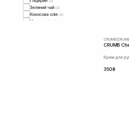
Гліцерин
(2)
Зелений чай
(2)
Кокосова олія
(4)
Ніацинамід
(1)
Оливкова олія
(4)
Олія аргани
(1)
CRUMB
|
CRUMB
Олія мигдалю
(36)
CRUMB Cher
Олія насіння конопель
(6)
Олія ши
(14)
Крем для ру
Пантенол
(41)
350₴
Протеїни шовку
(1)
Сечовина
(8)
Сік кокосу
(2)
Сквалан
(5)