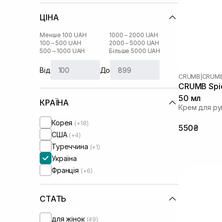
ЦІНА
Менше 100 UAH
1000 – 2000 UAH
100 – 500 UAH
2000 – 5000 UAH
500 – 1000 UAH
Більше 5000 UAH
Від
До
CRUMB
|
CRUMB
CRUMB Spic
50 мл
КРАЇНА
Крем для ру
Корея
(+18)
550₴
США
(+4)
Туреччина
(+1)
Україна
Франція
(+6)
СТАТЬ
для жінок
(49)