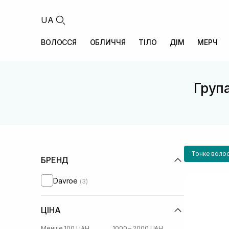
UA
ВОЛОССЯ
ОБЛИЧЧЯ
ТІЛО
ДІМ
МЕРЧ
Група
Тонке воло
БРЕНД
Davroe
(3)
ЦІНА
Менше 100 UAH
1000 – 2000 UAH