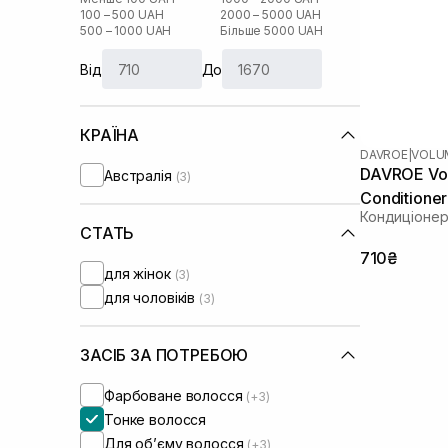
100 – 500 UAH
2000 – 5000 UAH
500 – 1000 UAH
Більше 5000 UAH
Від
До
КРАЇНА
DAVROE
|
VOLU
DAVROE Vol
Австралія
(3)
Conditione
Кондиціонер
СТАТЬ
710₴
для жінок
(3)
для чоловіків
(3)
ЗАСІБ ЗА ПОТРЕБОЮ
Фарбоване волосся
(+3)
Тонке волосся
Для обʼєму волосся
(+3)