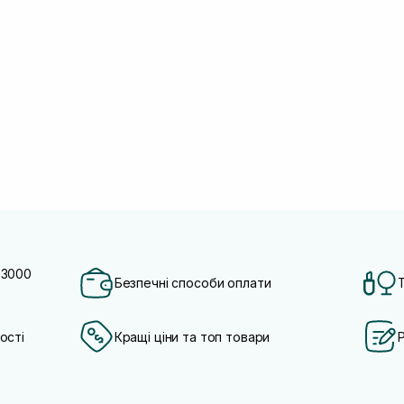
 3000
Безпечні способи оплати
ості
Кращі ціни та топ товари