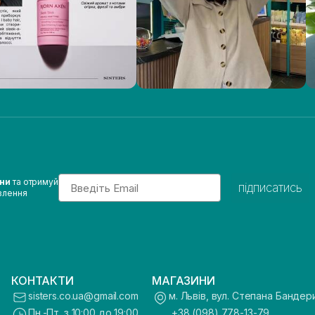
Email
ини
та отримуй
підписатись
влення
КОНТАКТИ
МАГАЗИНИ
sisters.co.ua@gmail.com
м. Львів, вул. Степана Бандер
Пн.-Пт. з 10:00 до 19:00
+38 (098) 778-13-79