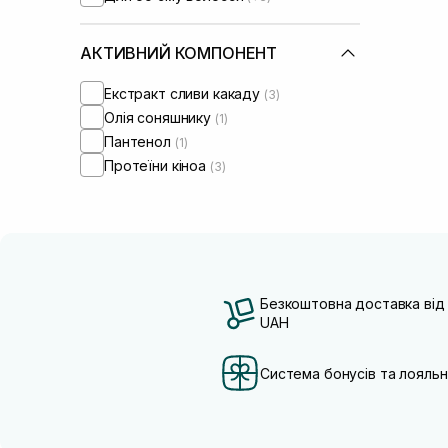
АКТИВНИЙ КОМПОНЕНТ
Екстракт сливи какаду
(3)
Олія соняшнику
(1)
Пантенол
(1)
Протеїни кіноа
(3)
Безкоштовна доставка від
UAH
Система бонусів та лояльн