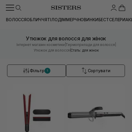
ВОЛОССЯ
ОБЛИЧЧЯ
ТІЛО
ДІМ
МЕРЧ
НОВИНКИ
БЕСТСЕЛЕРИ
АК
Утюжок для волосся для жінок
|
|
Інтернет магазин косметики
Термоприлади для волосся
|
Утюжок для волосся
Стать: для жінок
Фільтр
Сортувати
1