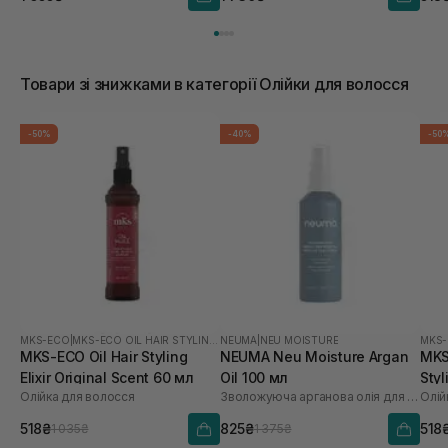
Товари зі знижками в категорії Олійки для волосся
-50%
-40%
-50
MKS-ECO
|
MKS-ECO OIL HAIR STYLING ELIXIR
NEUMA
|
NEU MOISTURE
MKS
MKS-ECO Oil Hair Styling
NEUMA Neu Moisture Argan
MKS-
Elixir Original Scent 60 мл
Oil 100 мл
Styl
Олійка для волосся
Зволожуюча арганова олія для волосся
Олій
60 
518₴
825₴
518
1 035₴
1 375₴