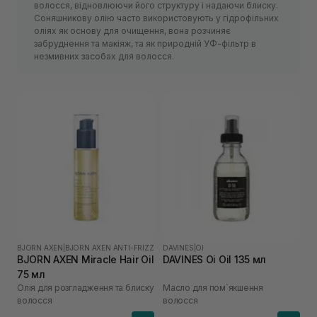
волосся, відновлюючи його структуру і надаючи блиску.
Соняшникову олію часто використовують у гідрофільних
оліях як основу для очищення, вона розчиняє
забруднення та макіяж, та як природній УФ-фільтр в
незмивних засобах для волосся.
BJORN AXEN
|
BJORN AXEN ANTI-FRIZZ
DAVINES
|
OI
BJORN AXEN Miracle Hair Oil
DAVINES Oi Oil 135 мл
75 мл
Oлія для розгладження та блиску
Масло для пом`якшення
волосся
волосся