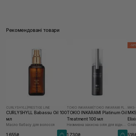
Рекомендовані товари
-50
CURLYSHYLL
|
PRESTIGE LINE
TOKIO INKARAMI
|
TOKIO INKARAMI PLATINUM
MKS
CURLYSHYLL Babassu Oil 100
TOKIO INKARAMI Platinum Oil
MKS-
мл
Treatment 100 мл
Elix
Масло бабасу для волосся
Незмивна захисна олія для відновлення всіх типів волосся
Олій
1 655₴
1 730₴
518