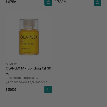
1 675₴
1 783₴
OLAPLEX
OLAPLEX №7 Bonding Oil 30
мл
Висококонцентрована,
ультралегка олія для волосся
1 850₴