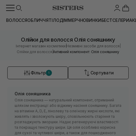
ВОЛОССЯ
ОБЛИЧЧЯ
ТІЛО
ДІМ
МЕРЧ
НОВИНКИ
БЕСТСЕЛЕРИ
АК
Олійки для волосся Олія соняшнику
|
|
Інтернет магазин косметики
Незмивні засоби для волосся
|
Олійки для волосся
Активний компонент: Олія соняшнику
Фільтр
Сортувати
1
Олія соняшника
Олія соняшника — натуральний компонент, отриманий
шляхом екстракції або віджиму насіння соняшнику. Багата
на вітаміни А, D, E, лінолеву та олеїнову жирні кислоти, які
живлять і зволожують шкіру, сповільнюють старіння та
розгладжують зморшки. Надає регенеруючі властивості
та покращує текстуру шкіри. Ця олія особливо корисна
для сухої та чутливої шкіри, а також для пошкодженого