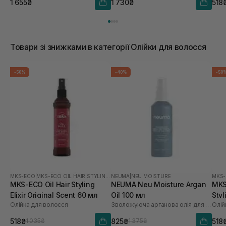
1 655₴
1 730₴
518
Товари зі знижками в категорії Олійки для волосся
-50%
-40%
-50
MKS-ECO
|
MKS-ECO OIL HAIR STYLING ELIXIR
NEUMA
|
NEU MOISTURE
MKS
MKS-ECO Oil Hair Styling
NEUMA Neu Moisture Argan
MKS-
Elixir Original Scent 60 мл
Oil 100 мл
Styl
Олійка для волосся
Зволожуюча арганова олія для волосся
Олій
60 
518₴
825₴
518
1 035₴
1 375₴