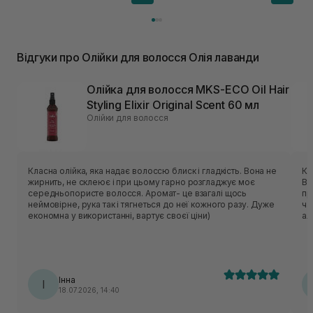
Відгуки про Олійки для волосся Олія лаванди
Олійка для волосся MKS-ECO Oil Hair
Styling Elixir Original Scent 60 мл
Олійки для волосся
Класна олійка, яка надає волоссю блиск і гладкість. Вона не
Ку
жирнить, не склеює і при цьому гарно розгладжує моє
Ви
середньопористе волосся. Аромат- це взагалі щось
пр
неймовірне, рука так і тягнеться до неї кожного разу. Дуже
ча
економна у використанні, вартує своєї ціни)
ал
ви
од
Інна
І
18.07.2026, 14:40