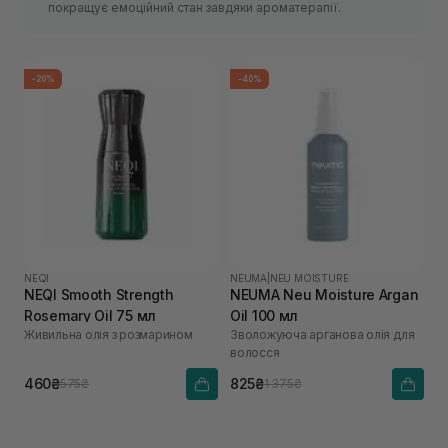
покращує емоційний стан завдяки ароматерапії.
-20%
-40%
NEQI
NEUMA
|
NEU MOISTURE
NEQI Smooth Strength
NEUMA Neu Moisture Argan
Rosemary Oil 75 мл
Oil 100 мл
Живильна олія з розмарином
Зволожуюча арганова олія для
волосся
460₴
825₴
575₴
1 375₴