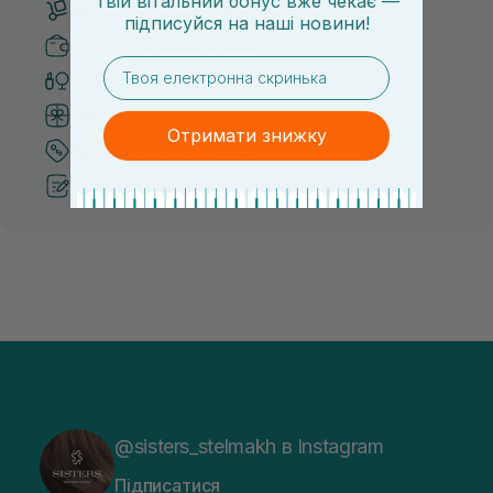
Твій вітальний бонус вже чекає —
Безкоштовна доставка від 3000 UAH
підписуйся
на
наші новини!
Безпечні способи оплати
email
Тільки оригінальна косметика
Система бонусів та лояльності
Отримати знижку
Кращі ціни та топ товари
Рекомендації від косметологів
@sisters_stelmakh в Instagram
Підписатися