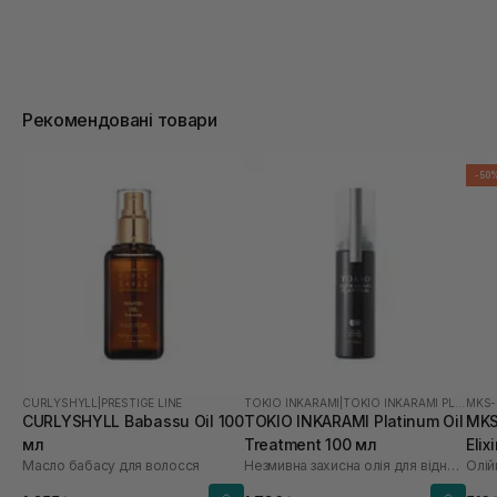
Рекомендовані товари
-50
CURLYSHYLL
|
PRESTIGE LINE
TOKIO INKARAMI
|
TOKIO INKARAMI PLATINUM
MKS
CURLYSHYLL Babassu Oil 100
TOKIO INKARAMI Platinum Oil
MKS-
мл
Treatment 100 мл
Elix
Масло бабасу для волосся
Незмивна захисна олія для відновлення всіх типів волосся
Олій