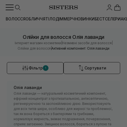
ВОЛОССЯ
ОБЛИЧЧЯ
ТІЛО
ДІМ
МЕРЧ
НОВИНКИ
БЕСТСЕЛЕРИ
АК
Олійки для волосся Олія лаванди
|
|
Інтернет магазин косметики
Незмивні засоби для волосся
|
Олійки для волосся
Активний компонент: Олія лаванди
Фільтр
Сортувати
1
Олія лаванди
Олія лаванди — натуральний косметичний компонент,
ефірний концентрат з протизапальною, антисептичною,
регенеруючою та заспокійливою дією. Використовують
для всіх типів шкіри, особливо для жирної та проблемної,
так як вона бореться з бактеріями та грибками,
нормалізує жирність, знімає подразнення, почервоніння,
сприяє загоєнню. Зміцнює волосся, бореться з лупою та