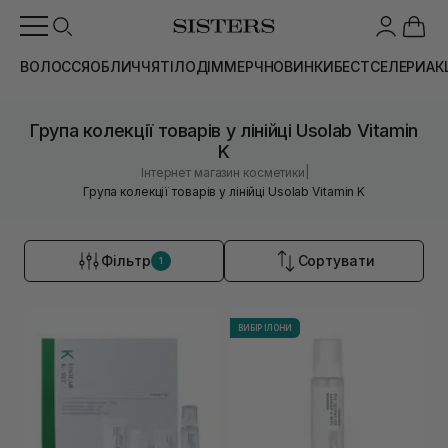
ВОЛОССЯ
ОБЛИЧЧЯ
ТІЛО
ДІМ
МЕРЧ
НОВИНКИ
БЕСТСЕЛЕРИ
АК
Група колекції товарів у лінійці Usolab Vitamin
K
|
Інтернет магазин косметики
Група колекції товарів у лінійці Usolab Vitamin K
Фільтр
Сортувати
1
ВИБІР ІЛОНИ