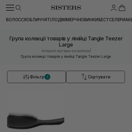
ВОЛОССЯ
ОБЛИЧЧЯ
ТІЛО
ДІМ
МЕРЧ
НОВИНКИ
БЕСТСЕЛЕРИ
АК
Група колекції товарів у лінійці Tangle Teezer
Large
|
Інтернет магазин косметики
Група колекції товарів у лінійці Tangle Teezer Large
Фільтр
Сортувати
1