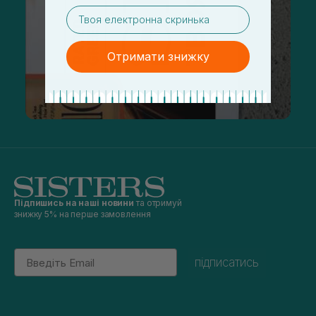
email
Отримати знижку
Підпишись на наші новини
та отримуй
знижку 5% на перше замовлення
Email
підписатись