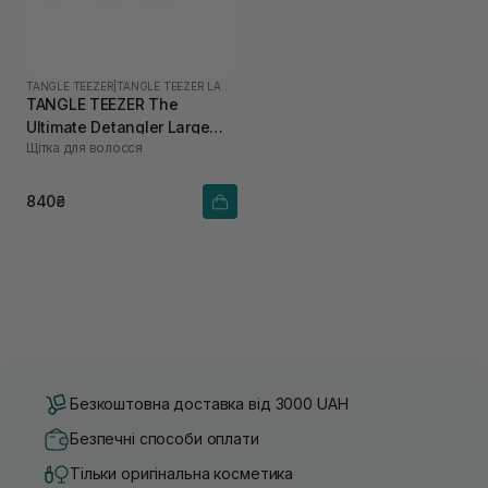
TANGLE TEEZER
|
TANGLE TEEZER LARGE
TANGLE TEEZER The
Ultimate Detangler Large
Щітка для волосся
Black Gloss
840₴
Безкоштовна доставка від 3000 UAH
Безпечні способи оплати
Тільки оригінальна косметика