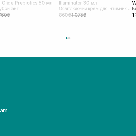
 Glide Prebiotics 50 мл
Illuminator 30 мл
W
убрикант
Освітлюючий крем для інтимних зон
760₴
860₴
1 075₴
1
ram