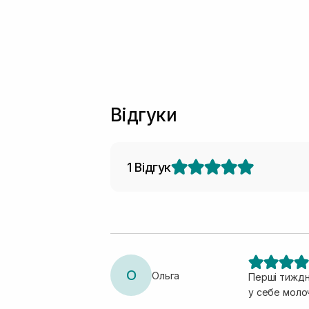
Відгуки
1 Відгук
О
Ольга
Перші тиждні
у себе молоч