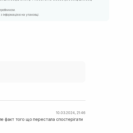
иробником.
з інформацією на упаковці.
10.03.2024, 21:46
але факт того що перестала спостерігати