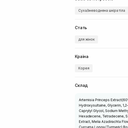
Суха/зневоднена шкіра тіла
Стать
для жінок
Країна
Корея
Склад
Artemisia Princeps Extract(60
Hydroxysultaine, Glycerin, 1,
Caprylyl Glycol, Sodium Meth
Hexadecene, Tetradecene, Sodi
Extract, Melia Azadirachta Fl
Curcuma Longa (Turmeric) Roo