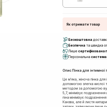
Як отримати товар
Доставка Новою По
Безкоштовна
Самовивіз м. Луцьк, 
доставка
Самовивіз м. Львів, в
Безпечна
та швидка оп
(Duck’s Lake)
Лише
сертифікована 
Самовивіз м. Львів, в
Персональна
система 
Самовивіз м. Львів, 
Самовивіз м. Рівне, ву
Опис Пінка для інтимної 
Самовивіз м. Рівне, в
Екватор)
Це м’яка, жіноча пінка для 
допомогою злегка кислої т
методом за допомогою вугі
5,7, мінімізує подразнення
піна мінімізує подразнення 
Канзва, але й листя кипари
запахи, залишаючи лише р