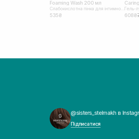
Foaming Wash 200 мл
Caring
Слабокислотна пінка для інтимної гігієни
Гель-л
535₴
608₴
@sisters_stelmakh в Instag
Підписатися