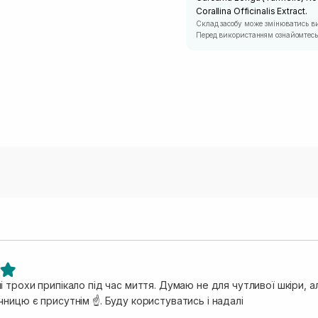
Corallina Officinalis Extract.
Склад засобу може змінюватись в
Перед використанням ознайомтесь 
 трохи припікало під час миття. Думаю не для чутливої шкіри, 
ницю є присутнім ☝️. Буду користуватись і надалі