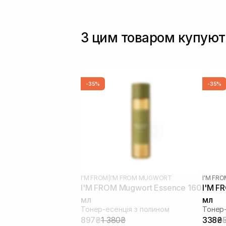
З цим товаром купуют
-35%
-35%
I'M FROM
|
I'M FROM MUGWORT
I'M FR
I'M FROM Mugwort Essence 160
I'M F
мл
мл
Тонер-есенція з полином
Тонер-
897₴
1 380₴
338₴