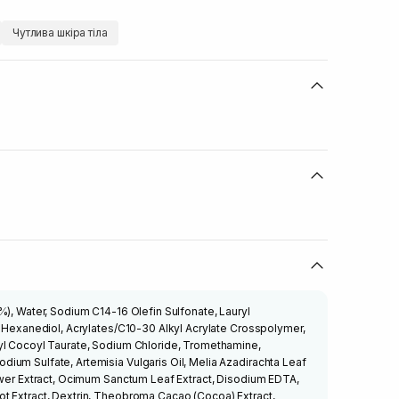
Чутлива шкіра тіла
%), Water, Sodium C14-16 Olefin Sulfonate, Lauryl
2-Hexanediol, Acrylates/C10-30 Alkyl Acrylate Crosspolymer,
yl Cocoyl Taurate, Sodium Chloride, Tromethamine,
um Sulfate, Artemisia Vulgaris Oil, Melia Azadirachta Leaf
ower Extract, Ocimum Sanctum Leaf Extract, Disodium EDTA,
t Extract, Dextrin, Theobroma Cacao (Cocoa) Extract,