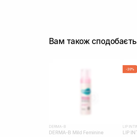
Вам також сподобаєть
-20%
DERMA-B
LIP INT
DERMA-B Mild Feminine
LIP I