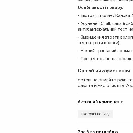
Особливості товару:
- Екстракт полину Канхва 
- Усунення C. albicans (гр
антибактеріальний тест на C
- Зменшення втрати волог
тест втрати вологи).
- Ніжний трав'яний аромат
- Протестовано на гіпоале
Спосіб використання
ретельно вимийте руки та 
рази та ніжно очистіть V-
Активний компонент
Екстракт полину
Засіб за потребою