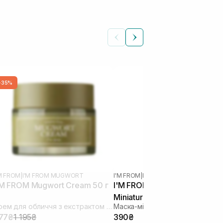
-35%
'M FROM
|
I'M FROM MUGWORT
I'M FROM
|
I'M FROM MUGWORT
'M FROM Mugwort Cream 50 г
I'M FROM Mugwort Mask
Miniature 30 г
Крем для обличчя з екстрактом полині
Маска-міні для обличчя
77₴
1 195₴
390₴