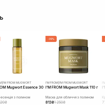
ь
-35%
OM
|
I'M FROM MUGWORT
I'M FROM
|
I'M FROM MUGWORT
I
ROM Mugwort Essence 30
I'M FROM Mugwort Mask 110 г
I
есенція з полином
Маска для обличчя з полином
520₴
813₴
1 250₴
7