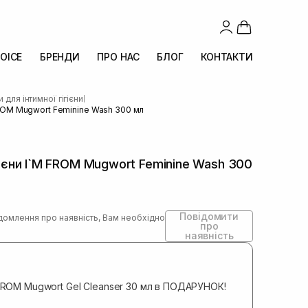
OICE
БРЕНДИ
ПРО НАС
БЛОГ
КОНТАКТИ
 для інтимної гігієни
|
 FROM Mugwort Feminine Wash 300 мл
ігієни I`M FROM Mugwort Feminine Wash 300
Повідомити
домлення про наявність, Вам необхідно
про
наявність
 FROM Mugwort Gel Cleanser 30 мл в ПОДАРУНОК!