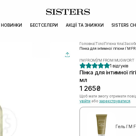
НОВИНКИ
БЕСТСЕЛЕРИ
АКЦІЇ ТА ЗНИЖКИ
SISTERS CH
Головна
Тіло
Гігієна тіла
Засоби
|
|
|
Пінка для інтимної гігієни I`M
I'M FROM
|
I'M FROM MUGWORT
1 відгуків
Пінка для інтимної г
мл
1 265₴
Щоб мати змогу отримати пові
увійти
або
зареєструватися
.
Гель I`M