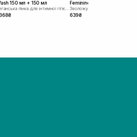
ash 150 мл + 150 мл
Feminine Foam 150 мл
Веганська пінка для інтимної гігієни з запасним блоком
 368₴
639₴