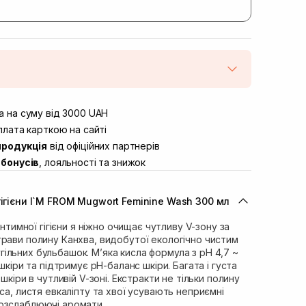
штою
Немає в наявності!
вул. Винниченка 4
 на суму від 3000 UAH
Немає в наявності!
ул. Академіка Підстригача, 1В
лата карткою на сайті
Немає в наявності!
продукція
від офіційних партнерів
ул. Івана Франка 36
Немає в наявності!
бонусів
, лояльності та знижок
вул. Степана Бандери 45
Немає в наявності!
л. 16-го Липня, 15
Немає в наявності!
гігієни I`M FROM Mugwort Feminine Wash 300 мл
ул. Кулика і Гудачека 23 (ТЦ
Немає в наявності!
інтимної гігієни я ніжно очищає чутливу V-зону за
рави полину Канхва, видобутої екологічно чистим
льних бульбашок. М’яка кисла формула з рН 4,7 ~
 шкіри та підтримує рН-баланс шкіри. Багата і густа
шкіри в чутливій V-зоні. Екстракти не тільки полину
са, листя евкаліпту та хвої усувають неприємні
озслаблюючі аромати.