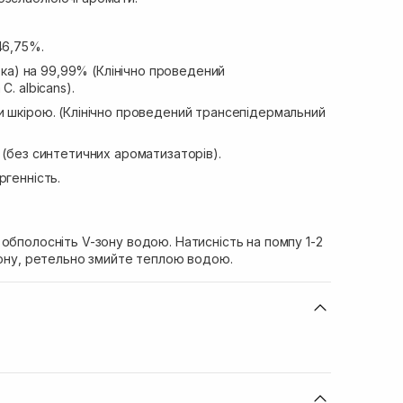
46,75%.
ибка) на 99,99% (Клінічно проведений
. albicans).
и шкірою. (Клінічно проведений трансепідермальний
 (без синтетичних ароматизаторів).
ргенність.
обполосніть V-зону водою. Натисність на помпу 1-2
зону, ретельно змийте теплою водою.