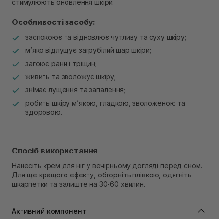
стимулюють оновлення шкіри.
Особливості засобу:
заспокоює та відновлює чутливу та суху шкіру;
м’яко відлущує загрубілий шар шкіри;
загоює рани і тріщин;
живить та зволожує шкіру;
знімає лущення та запалення;
робить шкіру м’якою, гладкою, зволоженою та
здоровою.
Спосіб використання
Нанесіть крем для ніг у вечірньому догляді перед сном.
Для ще кращого ефекту, обгорніть плівкою, одягніть
шкарпетки та залиште на 30-60 хвилин.
Активний компонент