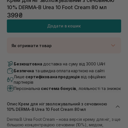
Крем для ніг зволожувальний з сечовиною
10% DERMA-B Urea 10 Foot Cream 80 мл
399₴
Додати в кошик
Як отримати товар
Доставка Новою Поштою
Немає в наявності!
Безкоштовна
доставка на суму від 3000 UAH
Самовивіз м. Луцьк, вул. Винниченка 4
Безпечна
та швидка оплата карткою на сайті
В наявності
Лише
сертифікована продукція
від офіційних
Самовивіз м. Львів, вул. Академіка Підстригача, 1В
партнерів
(Duck’s Lake)
Персональна
система бонусів
, лояльності та знижок
Немає в наявності!
Самовивіз м. Львів, вул. Івана Франка 36
В наявності
Опис Крем для ніг зволожувальний з сечовиною
Самовивіз м. Львів, вул. Степана Бандери 45
10% DERMA-B Urea 10 Foot Cream 80 мл
Немає в наявності!
Самовивіз м. Рівне, вул. 16-го Липня, 15
Derma:B Urea Foot Cream – нова версія крему для ніг, з ще
більшою концентрацією сечовини (10%), медом,
В наявності