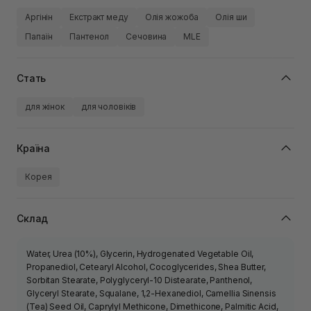
Аргінін
Екстракт меду
Олія жожоба
Олія ши
Папаїн
Пантенол
Сечовина
MLE
Стать
для жінок
для чоловіків
Країна
Корея
Склад
Water, Urea (10%), Glycerin, Hydrogenated Vegetable Oil,
Propanediol, Cetearyl Alcohol, Cocoglycerides, Shea Butter,
Sorbitan Stearate, Polyglyceryl-10 Distearate, Panthenol,
Glyceryl Stearate, Squalane, 1,2-Hexanediol, Camellia Sinensis
(Tea) Seed Oil, Caprylyl Methicone, Dimethicone, Palmitic Acid,