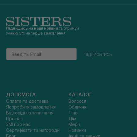
Підпишись на наші новини
та отримуй
знижку 5% на перше замовлення
Email
підписатись
ДОПОМОГА
КАТАЛОГ
Оплата та доставка
Волосся
Як зробити замовлення
Обличчя
Відповіді на запитання
Тіло
Про нас
Дім
ЗМІ про нас
Мерч
Сертифікати та нагороди
Новинки
Блог
Акції та знижки