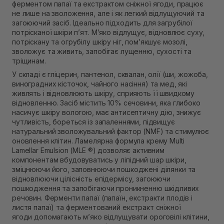
ферментом папаї та екстрактом сніжної ягоди, працює
Самовивіз м. Рівне, вул. Кулика і Гудачека 23 (ТЦ
не лише на зволоження, але і як легкий відлущуючий та
Екватор)
загоюючий засіб. Ідеально підходить для загрубілої
Немає в наявності!
потрісканої шкіри п’ят. М’яко відлущує, відновлює суху,
потріскану та огрубілу шкіру ніг, пом’якшує мозолі,
зволожує та живить, запобігає лущенню, сухості та
тріщинам.
У складі є
гліцерин, пантенол, сквалан, олії (ши, жожоба,
виноградних кісточок, чайного насіння)
та
мед
, які
живлять і відновлюють шкіру, сприяють її швидкому
відновленню. Засіб містить 10% сечовини, яка глибоко
насичує шкіру вологою, має антисептичну дію, знижує
чутливість, бореться із запаленнями, підвищує
натуральний зволожувальний фактор (NMF) та стимулює
оновлення клітин. Ламелярна формула крему Multi
Lamellar Emulsion (MLE ®) дозволяє активним
компонентам вбудовуватись у ліпідний шар шкіри,
зміцнюючи його, заповнюючи пошкоджені ділянки та
відновлюючи цілісність епідермісу, загоюючи
пошкодження та запобігаючи проникненню шкідливих
речовин. Ферменти папаї (
папаїн, екстракти плодів і
листя папаї
) та
ферментований екстракт сніжної
ягоди
допомагають м’яко відлущувати ороговілі клітини,