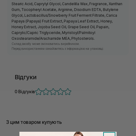
Stearic Acid, Caprylyl Glycol, Candelilla Wax, Fragrance, Xanthan
Gum, Tocopheryl Acetate, Arginine, Disodium EDTA, Butylene
Glycol, Lactobacillus/Snowberry Fruit Ferment Filtrate, Carica
Papaya (Papaya) Fruit Extract, Papaya Leaf Extract, Honey,
Honey Extract, Jojoba Seed Oil, Grape Seed Oil, Papain,
Caprylic/Capric Triglyceride, Myristoyl/Palmitoyl
Oxostearamide/Arachamide MEA, Phytosterols.
Склад засобу може змінюватись виробником.
Перед використанням ознайомтесь з інформацією на упаковці.
Відгуки
0 Відгуків
З цим товаром купують