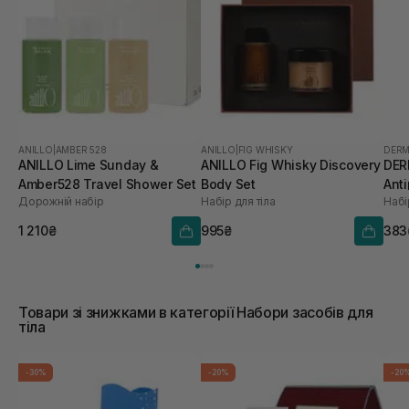
ANILLO
|
AMBER 528
ANILLO
|
FIG WHISKY
DERM
ANILLO Lime Sunday &
ANILLO Fig Whisky Discovery
DER
Amber528 Travel Shower Set
Body Set
Anti
Дорожній набір
Набір для тіла
Набі
1 210₴
995₴
383
Товари зі знижками в категорії Набори засобів для
тіла
-30%
-20%
-20