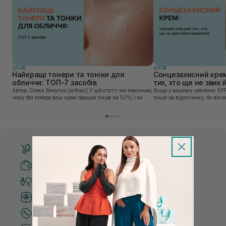
ШКIРА
ШКIРА
Найкращі тонери та тоніки для
Сонцезахисний крем
обличчя: ТОП-7 засобів
тих, хто ще не звик
Автор: Олеся Вакулко [artnav] У цій статті ми пояснимо,
Якщо у вашому уявленні SPF
чому без тонера ваш крем працює лише на 50%, і як
лише на відпочинку, бо він 
знайти засіб під потреби саме вашої шкіри. Хибною є
шкірі, може бути вибагливи
думка, що тонізація — це зайвий е...
чи скочується під макіяжем і
Безкоштовна доставка від 3000 UAH
Безпечні способи оплати
Тільки оригінальна косметика
Система бонусів та лояльності
Кращі ціни та топ товари