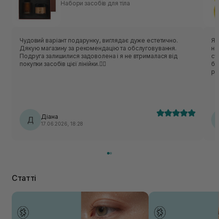
Набори засобів для тіла
Чудовий варіант подарунку, виглядає дуже естетично.
Як
Дякую магазину за рекомендацію та обслуговування.
на
Подруга залишилися задоволена і я не втрималася від
су
покупки засобів цієї лінійки.❤️‍🔥
бр
ря
кр
по
Кл
ок
кл
Діана
Д
на
17.06.2026, 18:28
лю
зв
щи
Статті