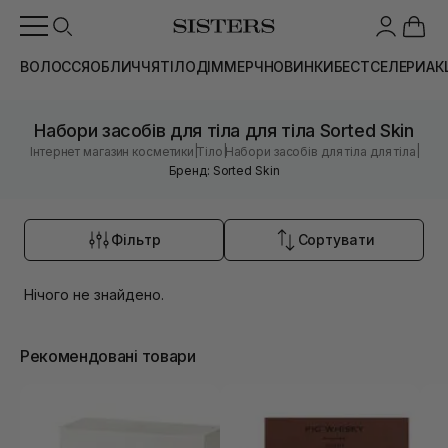
ВОЛОССЯ
ОБЛИЧЧЯ
ТІЛО
ДІМ
МЕРЧ
НОВИНКИ
БЕСТСЕЛЕРИ
АК
Набори засобів для тіла для тіла Sorted Skin
|
|
|
Інтернет магазин косметики
Тіло
Набори засобів для тіла для тіла
Бренд: Sorted Skin
Фільтр
Сортувати
Нічого не знайдено.
Рекомендовані товари