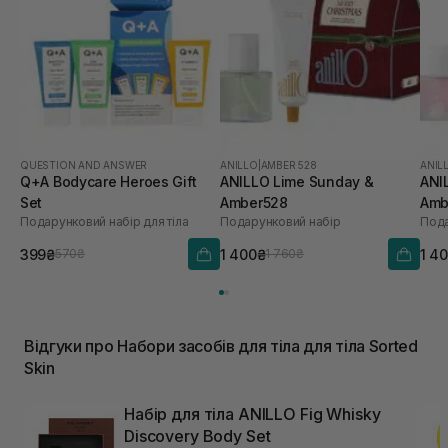
QUESTION AND ANSWER
ANILLO
|
AMBER 528
ANIL
Q+A Bodycare Heroes Gift
ANILLO Lime Sunday &
ANI
Set
Amber528
Amb
Подарунковий набір для тіла
Подарунковий набір
Пода
399₴
1 400₴
1 4
570₴
1 760₴
Відгуки про Набори засобів для тіла для тіла Sorted
Skin
Набір для тіла ANILLO Fig Whisky
Discovery Body Set