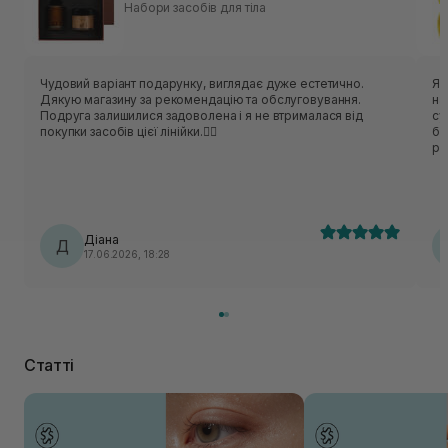
Набори засобів для тіла
Чудовий варіант подарунку, виглядає дуже естетично.
Як
Дякую магазину за рекомендацію та обслуговування.
на
Подруга залишилися задоволена і я не втрималася від
су
покупки засобів цієї лінійки.❤️‍🔥
бр
ря
кр
по
Кл
ок
кл
Діана
Д
на
17.06.2026, 18:28
лю
зв
щи
Статті