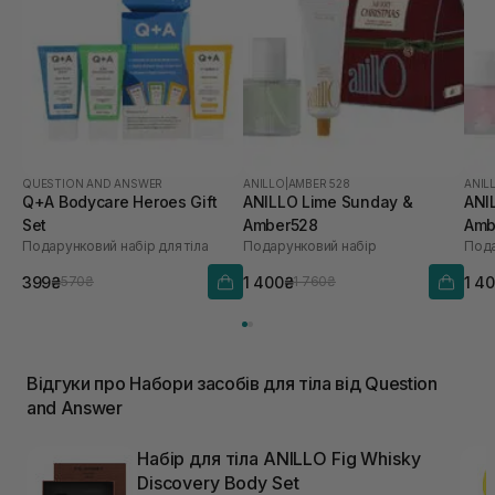
QUESTION AND ANSWER
ANILLO
|
AMBER 528
ANIL
Q+A Bodycare Heroes Gift
ANILLO Lime Sunday &
ANI
Set
Amber528
Amb
Подарунковий набір для тіла
Подарунковий набір
Пода
399₴
1 400₴
1 4
570₴
1 760₴
Відгуки про Набори засобів для тіла від Question
and Answer
Набір для тіла ANILLO Fig Whisky
Discovery Body Set