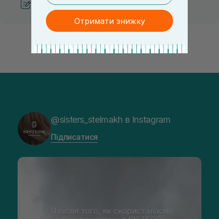
Рекомендації від косметологів
Отримати знижку
@sisters_stelmakh в Instagram
Підписатися