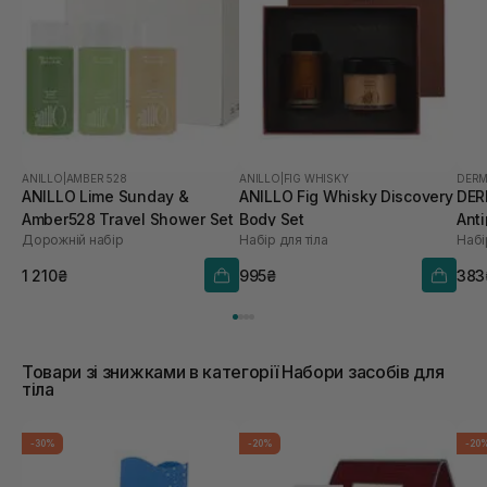
ANILLO
|
AMBER 528
ANILLO
|
FIG WHISKY
DERM
ANILLO Lime Sunday &
ANILLO Fig Whisky Discovery
DER
Amber528 Travel Shower Set
Body Set
Anti
Дорожній набір
Набір для тіла
Набі
1 210₴
995₴
383
Товари зі знижками в категорії Набори засобів для
тіла
-30%
-20%
-20