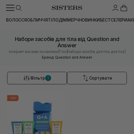
ВОЛОССЯ
ОБЛИЧЧЯ
ТІЛО
ДІМ
МЕРЧ
НОВИНКИ
БЕСТСЕЛЕРИ
АК
Набори засобів для тіла від Question and
Answer
|
|
|
Інтернет магазин косметики
Тіло
Набори засобів для тіла для тіла
Бренд: Question and Answer
Фільтр
Сортувати
1
-30%