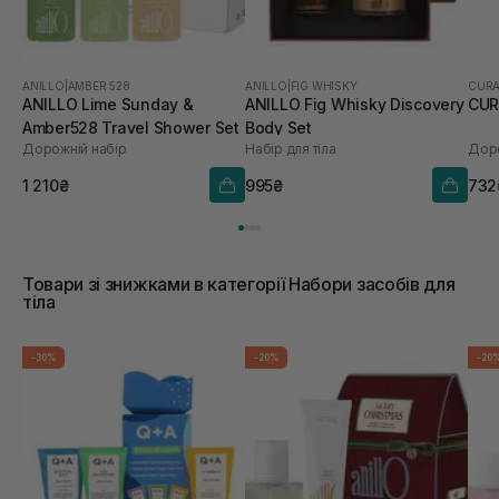
ANILLO
|
AMBER 528
ANILLO
|
FIG WHISKY
CUR
ANILLO Lime Sunday &
ANILLO Fig Whisky Discovery
CUR
Amber528 Travel Shower Set
Body Set
Дорожній набір
Набір для тіла
1 210₴
995₴
732
Товари зі знижками в категорії Набори засобів для
тіла
-30%
-20%
-20