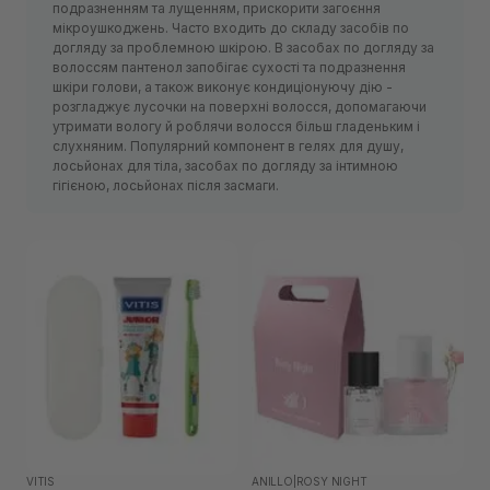
подразненням та лущенням, прискорити загоєння
мікроушкоджень. Часто входить до складу засобів по
догляду за проблемною шкірою. В засобах по догляду за
волоссям пантенол запобігає сухості та подразнення
шкіри голови, а також виконує кондиціонуючу дію -
розгладжує лусочки на поверхні волосся, допомагаючи
утримати вологу й роблячи волосся більш гладеньким і
слухняним. Популярний компонент в гелях для душу,
лосьйонах для тіла, засобах по догляду за інтимною
гігієною, лосьйонах після засмаги.
VITIS
ANILLO
|
ROSY NIGHT