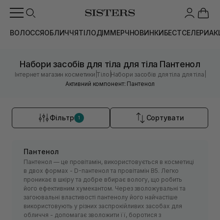
ВОЛОССЯ
ОБЛИЧЧЯ
ТІЛО
ДІМ
МЕРЧ
НОВИНКИ
БЕСТСЕЛЕРИ
АК
Набори засобів для тіла для тіла Пантенол
|
|
|
Інтернет магазин косметики
Тіло
Набори засобів для тіла для тіла
Активний компонент: Пантенол
Фільтр
Сортувати
1
Пантенол
Пантенол — це провітамін, використовується в косметиці
в двох формах - D-пантенол та провітамін В5. Легко
проникає в шкіру та добре вбирає вологу, що робить
його ефективним хумекантом. Через зволожувальні та
загоювальні властивості пантенолу його найчастіше
використовують у різних заспрокійливих засобах для
обличчя - допомагає зволожити її, боротися з