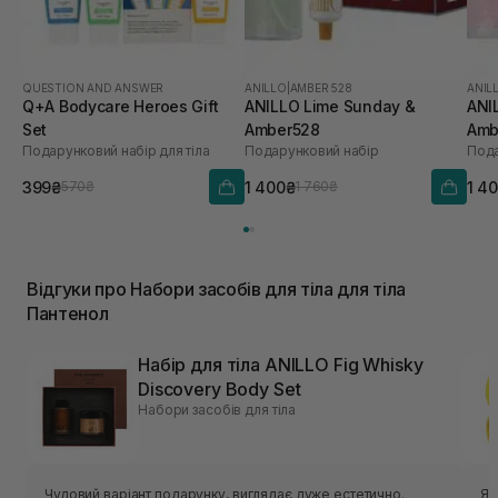
QUESTION AND ANSWER
ANILLO
|
AMBER 528
ANIL
Q+A Bodycare Heroes Gift
ANILLO Lime Sunday &
ANI
Set
Amber528
Amb
Подарунковий набір для тіла
Подарунковий набір
Пода
399₴
1 400₴
1 4
570₴
1 760₴
Відгуки про Набори засобів для тіла для тіла
Пантенол
Набір для тіла ANILLO Fig Whisky
Discovery Body Set
Набори засобів для тіла
Чудовий варіант подарунку, виглядає дуже естетично.
Як