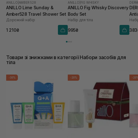
ANILLO
|
AMBER 528
ANILLO
|
FIG WHISKY
DERM
ANILLO Lime Sunday &
ANILLO Fig Whisky Discovery
DER
Amber528 Travel Shower Set
Body Set
Anti
Дорожній набір
Набір для тіла
Набі
1 210₴
995₴
383
Товари зі знижками в категорії Набори засобів для
тіла
-30%
-20%
-20