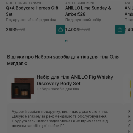
QUESTION AND ANSWER
ANILLO
|
AMBER 528
ANIL
Q+A Bodycare Heroes Gift
ANILLO Lime Sunday &
ANI
Set
Amber528
Amb
Подарунковий набір для тіла
Подарунковий набір
Пода
399₴
1 400₴
1 4
570₴
1 760₴
Відгуки про Набори засобів для тіла для тіла Олія
мигдалю
Набір для тіла ANILLO Fig Whisky
Discovery Body Set
Набори засобів для тіла
Чудовий варіант подарунку, виглядає дуже естетично.
Як
Дякую магазину за рекомендацію та обслуговування.
на
Подруга залишилися задоволена і я не втрималася від
су
покупки засобів цієї лінійки.❤️‍🔥
бр
ря