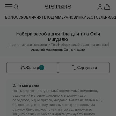
ВОЛОССЯ
ОБЛИЧЧЯ
ТІЛО
ДІМ
МЕРЧ
НОВИНКИ
БЕСТСЕЛЕРИ
АК
Набори засобів для тіла для тіла Олія
мигдалю
|
|
|
Інтернет магазин косметики
Тіло
Набори засобів для тіла для тіла
Активний компонент: Олія мигдалю
Фільтр
Сортувати
1
Олія мигдалю
Олія мигдалю — натуральний косметичний компонент,
одержаний методом холодного віджиму ядер
солодкого, рідше гіркого, мигдалю. Багата на вітамін А, Е,
В2, олеїнову, лінолеву жирні кислот, фітостероли. За
рахунок білкових компонентів у складі, допомагає
зміцнити захисний бар'єр шкіри та утримувати вологу