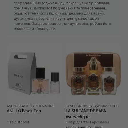
всередині. Омолоджує шкіру, покращує колір обличчя,
пом'якшує, заспокоює подразнення та почервоніння,
освітлює темні кола під очима. Ідеальна для масажу,
дуже ніжна та безпечна навіть для чутливої шкіри
немовлят. Зміцнює волосся, стимулює ріст, робить його
еластичним і блискучим.
ANILLO
|
BLACK TEA NOURISHING
LA SULTANE DE SABA
|
AYURVEDIQUE
ANILLO Black Tea
LA SULTANE DE SABA
Ayurvedique
Набір засобів
Набір для тіла з ароматом
амбри, ванілі та пачулі