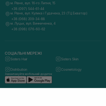
м. Рівне, вул. 16-го Липня, 15
+38 (097) 544-61-44
м. Рівне, вул. Кулика і Гудачека, 23 (ТЦ Екватор)
+38 (068) 209-34-88
м. Луцьк, вул. Винниченка, 4
+38 (098) 076-60-62
СОЦІАЛЬНІ МЕРЕЖІ
Sisters Hair
Sisters Skin
Distribution
Cosmetology
Завантажуйте мобільний додаток
© 2026 sisters.co.ua. Всі права захищено