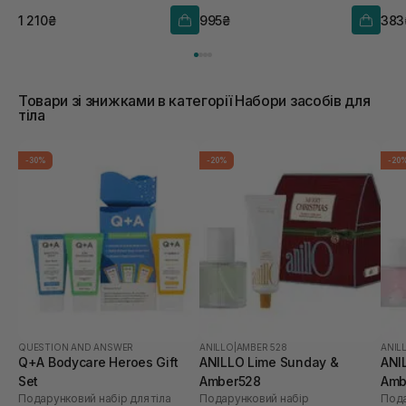
1 210₴
995₴
383
Товари зі знижками в категорії Набори засобів для
тіла
-30%
-20%
-20
QUESTION AND ANSWER
ANILLO
|
AMBER 528
ANIL
Q+A Bodycare Heroes Gift
ANILLO Lime Sunday &
ANI
Set
Amber528
Amb
Подарунковий набір для тіла
Подарунковий набір
Пода