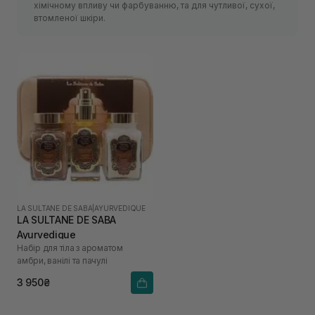
хімічному впливу чи фарбуванню, та для чутливої, сухої,
втомленої шкіри.
LA SULTANE DE SABA
|
AYURVEDIQUE
LA SULTANE DE SABA
Ayurvedique
Набір для тіла з ароматом
амбри, ванілі та пачулі
3 950₴