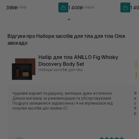
399₴
1 400₴
1 4
570₴
1 760₴
Відгуки про Набори засобів для тіла для тіла Олія
авокадо
Набір для тіла ANILLO Fig Whisky
Discovery Body Set
Набори засобів для тіла
Чудовий варіант подарунку, виглядає дуже естетично.
Як
Дякую магазину за рекомендацію та обслуговування.
на
Подруга залишилися задоволена і я не втрималася від
су
покупки засобів цієї лінійки.❤️‍🔥
бр
ря
кр
по
Кл
ок
кл