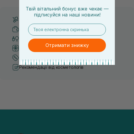
Твій вітальний бонус вже чекає —
підписуйся
на
наші новини!
Безкоштовна доставка від 3000 UAH
email
Безпечні способи оплати
Тільки оригінальна косметика
Отримати знижку
Система бонусів та лояльності
Кращі ціни та топ товари
Рекомендації від косметологів