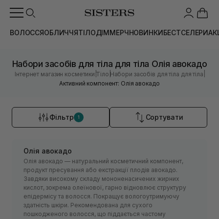
ВОЛОССЯ
ОБЛИЧЧЯ
ТІЛО
ДІМ
МЕРЧ
НОВИНКИ
БЕСТСЕЛЕРИ
АК
Набори засобів для тіла для тіла Олія авокадо
|
|
|
Інтернет магазин косметики
Тіло
Набори засобів для тіла для тіла
Активний компонент: Олія авокадо
Фільтр
Сортувати
1
Олія авокадо
Олія авокадо — натуральний косметичний компонент,
продукт пресування або екстракції плодів авокадо.
Завдяки високому складу мононенасичених жирних
кислот, зокрема олеїнової, гарно відновлює структуру
епідермісу та волосся. Покращує вологоутримуючу
здатність шкіри. Рекомендована для сухого
пошкодженого волосся, що піддається частому