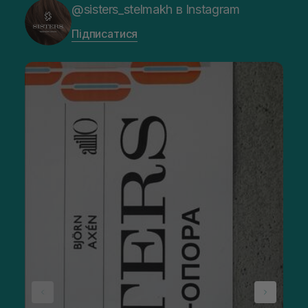
@sisters_stelmakh в Instagram
Підписатися