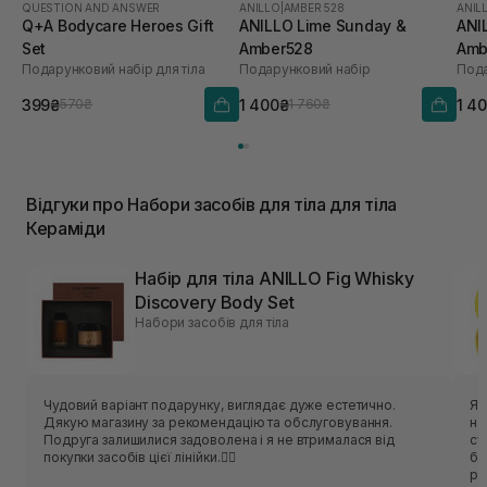
QUESTION AND ANSWER
ANILLO
|
AMBER 528
ANIL
Q+A Bodycare Heroes Gift
ANILLO Lime Sunday &
ANI
Set
Amber528
Amb
Подарунковий набір для тіла
Подарунковий набір
Пода
399₴
1 400₴
1 4
570₴
1 760₴
Відгуки про Набори засобів для тіла для тіла
Кераміди
Набір для тіла ANILLO Fig Whisky
Discovery Body Set
Набори засобів для тіла
Чудовий варіант подарунку, виглядає дуже естетично.
Як
Дякую магазину за рекомендацію та обслуговування.
на
Подруга залишилися задоволена і я не втрималася від
су
покупки засобів цієї лінійки.❤️‍🔥
бр
ря