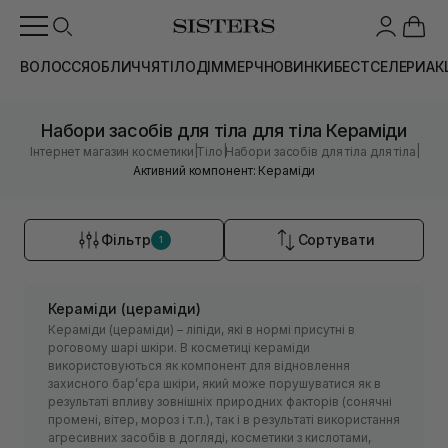
ВОЛОССЯ
ОБЛИЧЧЯ
ТІЛО
ДІМ
МЕРЧ
НОВИНКИ
БЕСТСЕЛЕРИ
АК
Набори засобів для тіла для тіла Кераміди
|
|
|
Інтернет магазин косметики
Тіло
Набори засобів для тіла для тіла
Активний компонент: Кераміди
Фільтр
Сортувати
1
Кераміди (цераміди)
Кераміди (цераміди) – ліпіди, які в нормі присутні в
роговому шарі шкіри. В косметиці кераміди
використовуються як компонент для відновлення
захисного барʼєра шкіри, який може порушуватися як в
результаті впливу зовнішніх природних факторів (сонячні
промені, вітер, мороз і т.п.), так і в результаті використання
агресивних засобів в догляді, косметики з кислотами,