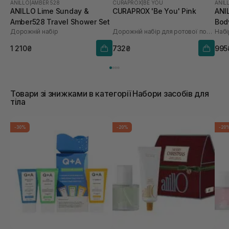
ANILLO
|
AMBER 528
CURAPROX
|
BE YOU
ANIL
ANILLO Lime Sunday &
CURAPROX 'Be You' Pink
ANI
Amber528 Travel Shower Set
Bod
Дорожній набір
Дорожній набір для ротової порожнини
Набі
1 210₴
732₴
995
Товари зі знижками в категорії Набори засобів для
тіла
-30%
-20%
-20