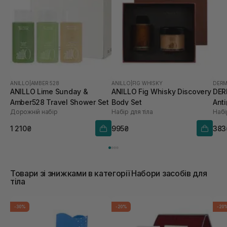
ANILLO
|
AMBER 528
ANILLO
|
FIG WHISKY
DERM
ANILLO Lime Sunday &
ANILLO Fig Whisky Discovery
DER
Amber528 Travel Shower Set
Body Set
Anti
Дорожній набір
Набір для тіла
Набі
1 210₴
995₴
383
Товари зі знижками в категорії Набори засобів для
тіла
-30%
-20%
-20