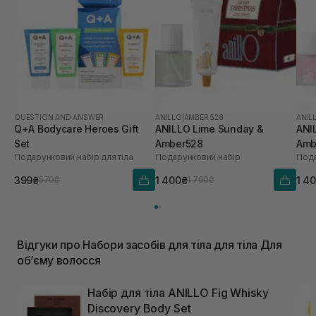
QUESTION AND ANSWER
ANILLO
|
AMBER 528
ANIL
Q+A Bodycare Heroes Gift
ANILLO Lime Sunday &
ANI
Set
Amber528
Amb
Подарунковий набір для тіла
Подарунковий набір
Пода
399₴
1 400₴
1 4
570₴
1 760₴
Відгуки про Набори засобів для тіла для тіла Для
обʼєму волосся
Набір для тіла ANILLO Fig Whisky
Discovery Body Set