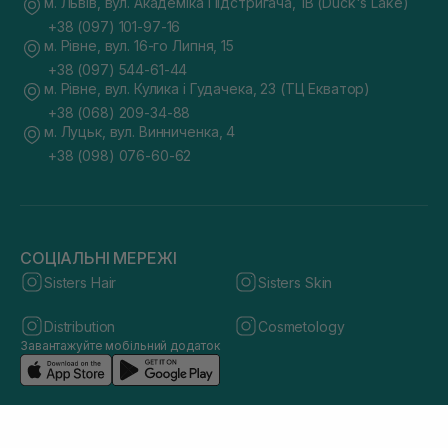
м. Львів, вул. Академіка Підстригача, 1В (Duck's Lake)
+38 (097) 101-97-16
м. Рівне, вул. 16-го Липня, 15
+38 (097) 544-61-44
м. Рівне, вул. Кулика і Гудачека, 23 (ТЦ Екватор)
+38 (068) 209-34-88
м. Луцьк, вул. Винниченка, 4
+38 (098) 076-60-62
СОЦІАЛЬНІ МЕРЕЖІ
Sisters Hair
Sisters Skin
Distribution
Cosmetology
Завантажуйте мобільний додаток