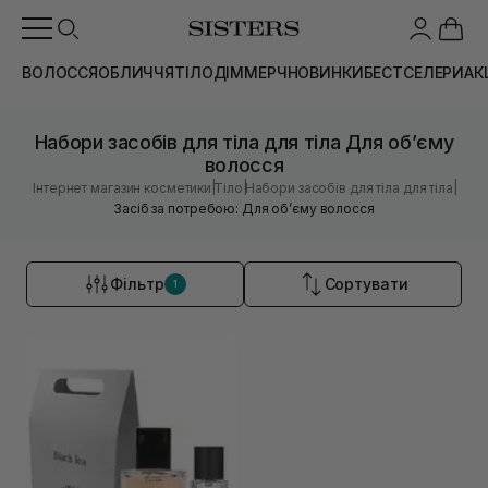
ВОЛОССЯ
ОБЛИЧЧЯ
ТІЛО
ДІМ
МЕРЧ
НОВИНКИ
БЕСТСЕЛЕРИ
АК
Набори засобів для тіла для тіла Для обʼєму
волосся
|
|
|
Інтернет магазин косметики
Тіло
Набори засобів для тіла для тіла
Засіб за потребою: Для обʼєму волосся
Фільтр
Сортувати
1