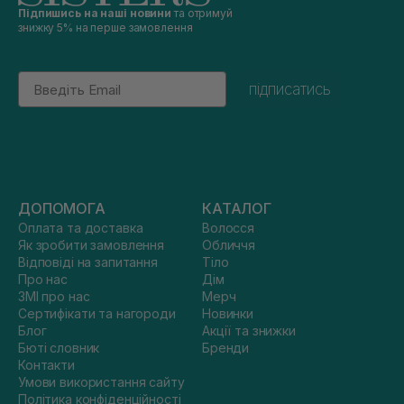
Підпишись на наші новини
та отримуй
знижку 5% на перше замовлення
Email
підписатись
ДОПОМОГА
КАТАЛОГ
Оплата та доставка
Волосся
Як зробити замовлення
Обличчя
Відповіді на запитання
Тіло
Про нас
Дім
ЗМІ про нас
Мерч
Сертифікати та нагороди
Новинки
Блог
Акції та знижки
Бюті словник
Бренди
Контакти
Умови використання сайту
Політика конфіденційності