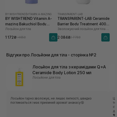
BY WISHTREND
|
VITAMIN A-MAZING
TRANSPARENT-LAB
BY WISHTREND Vitamin A-
TRANSPARENT-LAB Ceramide
mazing Bakuchiol Body
Barrier Body Treatment 400
Лосьйон для тіла
Зволожуючий лосьйон для тіла з керамідами
Lotion 150 г
мл
1 172₴
2 084₴
1 465₴
2 778₴
Відгуки про Лосьйони для тіла - сторінка №2
Лосьйон для тіла з керамідами Q+A
Ceramide Body Lotion 250 мл
Лосьйони для тіла
Лосьйон гарно зволожує, не лишає липкості, швидко
Це
поглинається і має приємний аромат ананасу🤤
те
ст
дару
🧡