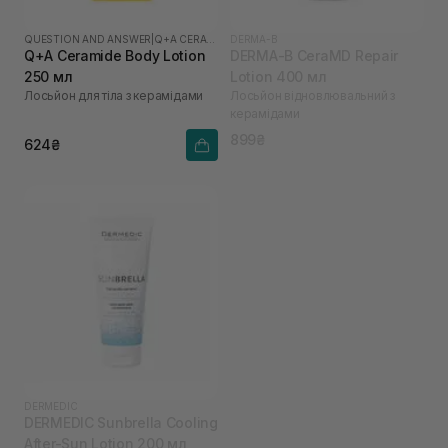
QUESTION AND ANSWER
|
Q+A CERAMIDE
DERMA-B
Q+A Ceramide Body Lotion
DERMA-B CeraMD Repair
250 мл
Lotion 400 мл
Лосьйон для тіла з керамідами
Лосьйон відновлювальний з
керамідами
899₴
624₴
DERMEDIC
DERMEDIC Sunbrella Cooling
After-Sun Lotion 200 мл