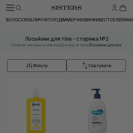
ВОЛОССЯ
ОБЛИЧЧЯ
ТІЛО
ДІМ
МЕРЧ
НОВИНКИ
БЕСТСЕЛЕРИ
АК
Лосьйони для тіла - сторінка №2
|
|
Інтернет магазин косметики
Догляд за тілом
Лосьйони для тіла
Фільтр
Сортувати