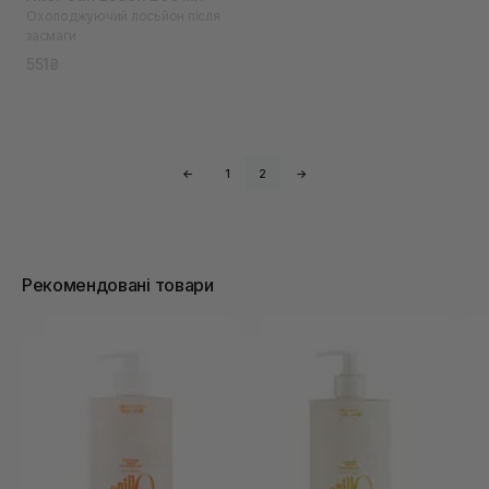
Охолоджуючий лосьйон після
засмаги
551₴
←
1
2
→
Рекомендовані товари