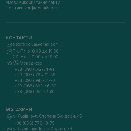
Умови використання сайту
заспокійливими компонентами. У холодний сезон або за
підвищеної сухості доцільно використовувати більш
Політика конфіденційності
насичені формули, а в теплу пору року — легші засоби, які
забезпечують комфорт і базове зволоження
без перевантаження.
Як наносити та використовувати лосьйон?
КОНТАКТИ
Інструкція, як користуватися лосьйоном для тіла,
sisters.co.ua@gmail.com
доволі проста:
Пн.-Пт. з 10:00 до 19:00
наносьте засіб на чисту, трохи вологу шкіру;
Сб.-Нд. з 11:00 до 18:00
розподіляйте його м’якими масажними рухами
Менеджер
знизу вгору;
+38 (097) 612-54-81
приділяйте особливу увагу сухим зонам — ліктям,
+38 (097) 788-12-88
колінам, гомілкам;
+38 (097) 983-41-20
дайте засобу повністю вбратися перед одяганням.
+38 (068) 693-46-00
+38 (068) 951-22-86
За умови правильного застосування доглядовий засіб
швидко стає частиною щоденної рутини, не потребує
багато часу та забезпечує відчутний комфорт.
МАГАЗИНИ
Чому варто замовити лосьйони для тіла у нас?
м. Львів, вул. Степана Бандери, 45
Шукаєте лосьйон для тіла, ціна на який вас приємно здивує?
+38 (098) 778-13-79
Спеціалізований онлайн-магазин косметики SISTERS
м. Львів, вул. Івана Франка, 36