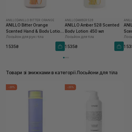
ANILLO
|
ANILLO BITTER ORANGE
ANILLO
|
AMBER 528
ANIL
ANILLO Bitter Orange
ANILLO Amber 528 Scented
ANI
Scented Hand & Body Lotion
Body Lotion 450 мл
Sce
Лосьйон для рук і тіла
Лосьйон для тіла
Лось
450 мл
450
1 535₴
1 535₴
1 5
Товари зі знижками в категорії Лосьйони для тіла
-20%
-25%