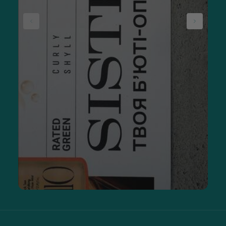
Розподіляти рівномірно масажними рухами. Це
активізує кровообіг і забезпечує краще
нанесення засобу.
Приділяти увагу проблемним зонам. Лікті, коліна та
п’яти часто потребують інтенсивного зволоження.
Вибирати лосьйон за сезоном. Улітку краще
використовувати легкі формули з охолоджувальним
ефектом. Узимку — живильні текстури з компонентами,
що утворюють захисний бар’єр.
Для найкращого результату рекомендується поєднувати
лосьйон із делікатним очищенням. Додатково можна
використовувати скраб 1–2 рази на тиждень — це допомагає
видалити ороговілі клітини та посилити дію
зволожувальних компонентів.
Якщо шкіра дуже суха або схильна до подразнень,
ключовим критерієм вибору є склад лосьйону. Перевагу
варто надавати засобам із пантенолом, алантоїном або
олією ши — ці компоненти заспокоюють шкіру, зменшують
втрату вологи та підтримують її відновлення. Водночас для
чутливої шкіри важливо уникати формул зі спиртом і
агресивними ароматизаторами, які можуть посилювати
сухість і викликати дискомфорт. Гарний варіант —
інтенсивно відновлюючий спрей для шкіри SORTED SKIN
Intensive Rescue Spray
, що розроблений на основі
пребіотичних інгредієнтів.