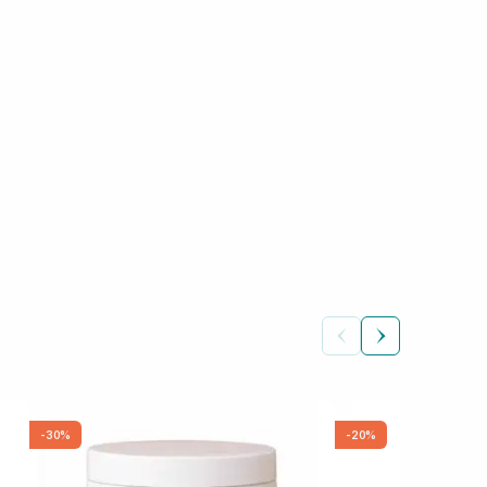
-30%
-20%