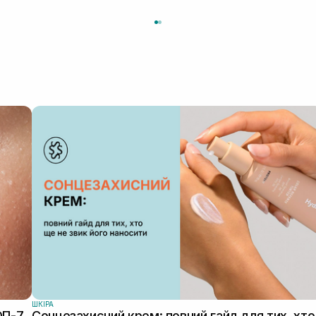
ШКIРА
ОП-7
Сонцезахисний крем: повний гайд для тих, хто