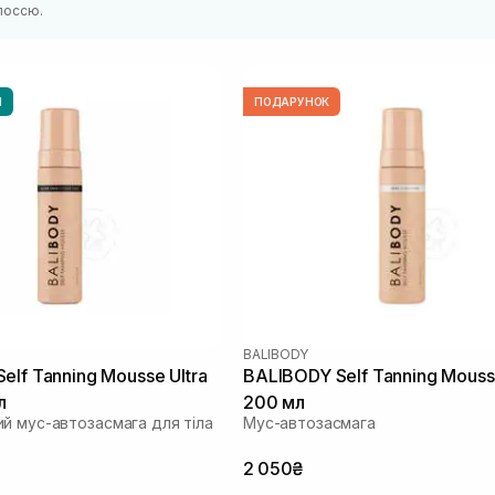
лоссю.
И
ПОДАРУНОК
BALIBODY
elf Tanning Mousse Ultra
BALIBODY Self Tanning Mouss
л
200 мл
й мус-автозасмага для тіла
Мус-автозасмага
2 050₴