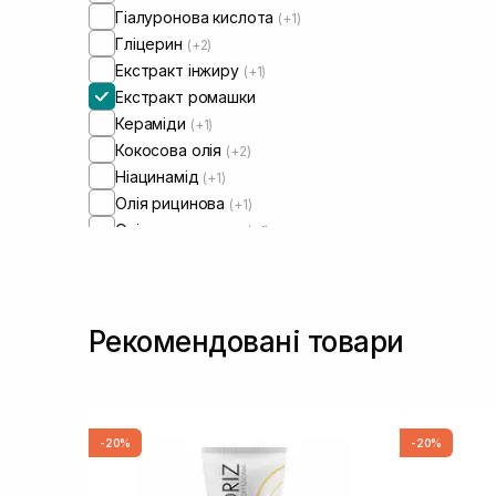
Гіалуронова кислота
(+1)
Гліцерин
(+2)
Екстракт інжиру
(+1)
Екстракт ромашки
Кераміди
(+1)
Кокосова олія
(+2)
Ніацинамід
(+1)
Олія рицинова
(+1)
Олія цитрусових
(+1)
Сечовина
(+1)
Токоферол
(+1)
Рекомендовані товари
-20%
-20%