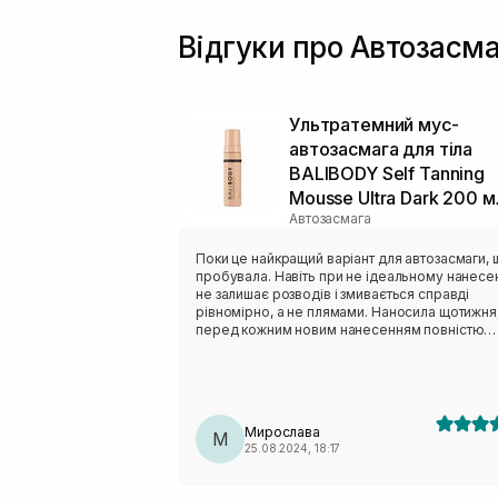
Відгуки про Автозасма
Ультратемний мус-
автозасмага для тіла
BALIBODY Self Tanning
Mousse Ultra Dark 200 м
Автозасмага
Поки це найкращий варіант для автозасмаги, 
пробувала. Навіть при не ідеальному нанесе
не залишає розводів і змивається справді
рівномірно, а не плямами. Наносила щотижня
перед кожним новим нанесенням повністю
змивала попередню пінкою-пілінгом для
автозасмаги Сент Морітц (теж гарно працює) 
Баночки точно вистачить на сезон, може і два
Мирослава
М
25.08.2024, 18:17