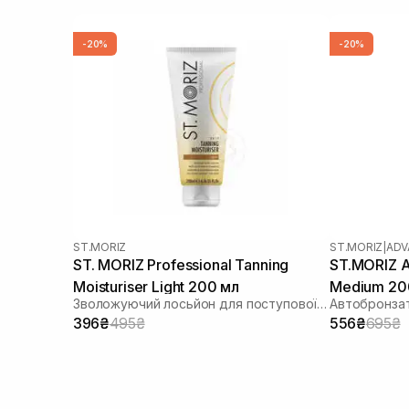
-20%
-20%
ST.MORIZ
ST.MORIZ
|
ADV
ST. MORIZ Professional Tanning
ST.MORIZ 
Moisturiser Light 200 мл
Medium 20
Зволожуючий лосьйон для поступової засмаги
Автобронза
396₴
495₴
556₴
695₴