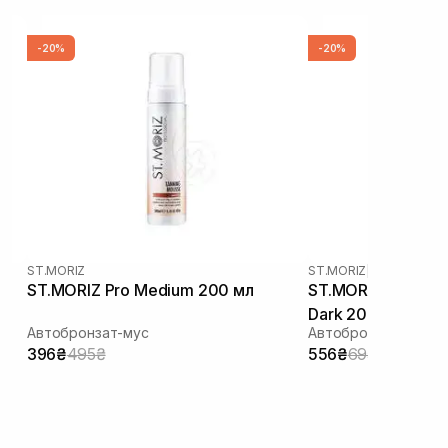
-20%
-20%
ST.MORIZ
ST.MORIZ
|
ADVANCED P
ST.MORIZ Pro Medium 200 мл
ST.MORIZ Advance
Dark 200 мл
Автобронзат-мус
Автобронзатор-мус
396₴
495₴
556₴
695₴