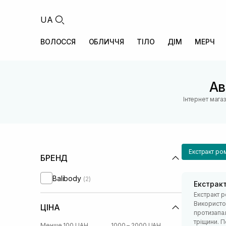
UA
ВОЛОССЯ
ОБЛИЧЧЯ
ТІЛО
ДІМ
МЕРЧ
Ав
Інтернет мага
Екстракт ро
БРЕНД
Balibody
(2)
Екстрак
Екстракт р
Використо
ЦІНА
протизапа
тріщини. П
Менше 100 UAH
1000 – 2000 UAH