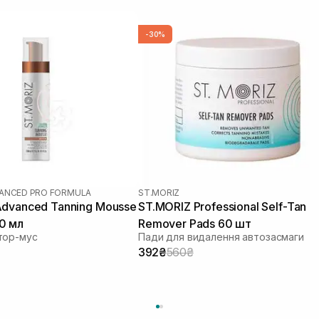
-30%
ANCED PRO FORMULA
ST.MORIZ
Advanced Tanning Mousse
ST.MORIZ Professional Self-Tan
0 мл
Remover Pads 60 шт
тор-мус
Пади для видалення автозасмаги
392₴
560₴