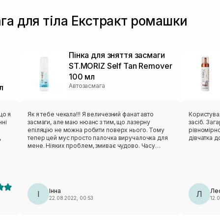
га для тіла Екстракт ромашки
Пінка для зняття засмаги
ST.MORIZ Self Tan Remover
100 мл
Автозасмага
л
що я
Як я тебе чекала!!! Я величезний фанат авто
Користувал
нні
засмаги, але маю нюанс з тим, що лазерну
засіб. Заг
епіляцію не можна робити поверх нього. Тому
рівномірно
,
тепер цей мус просто палочка виручалочка для
дівчатка д
мене. Ніяких проблем, змиває чудово. Часу
займає мінімум. Просто нанести піну на тіло, і
.
через 5 хв в душ. Якщо автозасмага стійка, можу
.
повторити процедуру. Усьо)
Інна
Ле
І
Л
22.08.2022, 00:53
12.