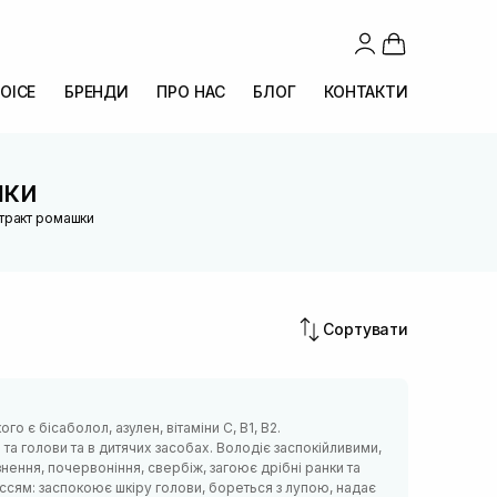
OICE
БРЕНДИ
ПРО НАС
БЛОГ
КОНТАКТИ
шки
стракт ромашки
Сортувати
 є бісаболол, азулен, вітаміни С, В1, В2.
а голови та в дитячих засобах. Володіє заспокійливими,
ення, почервоніння, свербіж, загоює дрібні ранки та
лоссям: заспокоює шкіру голови, бореться з лупою, надає