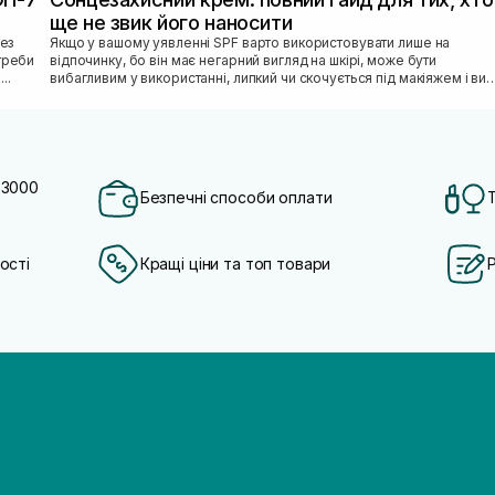
ще не звик його наносити
Якщо у вашому уявленні SPF варто використовувати лише на
отреби
відпочинку, бо він має негарний вигляд на шкірі, може бути
...
вибагливим у використанні, липкий чи скочується під макіяжем і ви
відкладаєте SPF «н...
 3000
Безпечні способи оплати
ості
Кращі ціни та топ товари