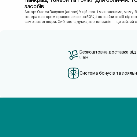
засобів
Автор: Олеся Вакулко [artnav] У цій статті ми пояснимо, чому без
тонера ваш крем працює лише на 50%, і як знайти засіб під п
саме вашої шкіри. Хибною є думка, що тонізація — це зайвий е
Безкоштовна доставка від
UAH
Система бонусів та лояльн