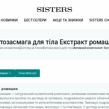
НОВИНКИ
БЕСТСЕЛЕРИ
АКЦІЇ ТА ЗНИЖКИ
SISTERS CH
тозасмага для тіла Екстракт рома
|
|
|
зин косметики
Догляд за тілом
Автозасмага для тіла
Активний компонент: Ек
машки
Очистити всі
т ромашки
омашки — натуральний косметичний компонент, активними елементами якого
вується в засобах по догляду за чутливою, подразненою шкірою обличчя т
льними, загоювальними та антисептичними властивостям. Зменшує подразн
окращує загальний стан шкіри, зволожує її та помʼякшує. У догляді за во