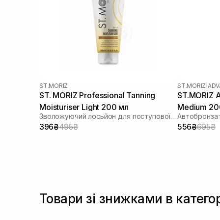
ST.MORIZ
ST.MORIZ
|
ADV
ST. MORIZ Professional Tanning
ST.MORIZ 
Moisturiser Light 200 мл
Medium 20
Зволожуючий лосьйон для поступової засмаги
Автобронза
396₴
495₴
556₴
695₴
Товари зі знижками в катего