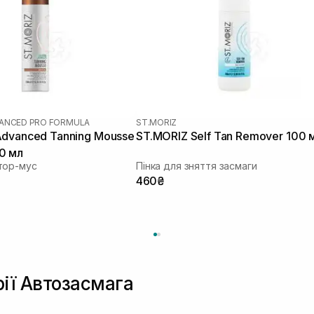
ANCED PRO FORMULA
ST.MORIZ
Advanced Tanning Mousse
ST.MORIZ Self Tan Remover 100 
0 мл
тор-мус
Пінка для зняття засмаги
460₴
рії Автозасмага