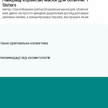
Sisters
Автор: Олеся Вакулко [artnav] Корейськi маски для обличчя — це
вже давно не просто швидкий додатковий догляд для шкiри на
декiлька хвилин, а концентрована терапiя, яка працює як швидка
допомога...
Тільки оригінальна косметика
Рекомендації від косметологів