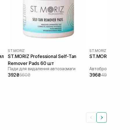
ST.MORIZ
ST.MORIZ
мл
ST.MORIZ Professional Self-Tan
ST.MORIZ Pro Med
Remover Pads 60 шт
Пади для видалення автозасмаги
Автобронзат-мус
392₴
560₴
396₴
495₴