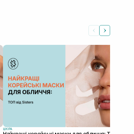
ШКIР
Як
на
Автор: Роман
діля
особ
ШКIРА
Найкращі корейські маски для обличчя: ТОП від