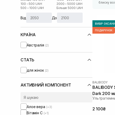
блиску во
100 – 500 UAH
2000 – 5000 UAH
500 – 1000 UAH
Більше 5000 UAH
Від
До
ВИБІР ОКСАН
ПОДАРУНОК
КРАЇНА
Австралія
(2)
СТАТЬ
для жінок
(2)
BALIBODY
АКТИВНИЙ КОМПОНЕНТ
BALIBODY S
Dark 200 м
Ультратемни
Алое вера
(+3)
2 100₴
Вітамін C
(+1)