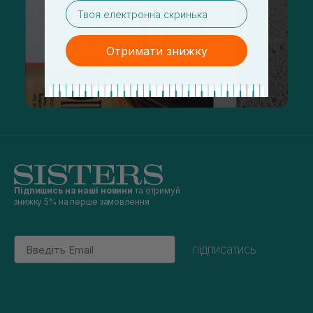
email
Отримати знижку
Підпишись на наші новини
та отримуй
знижку 5% на перше замовлення
Email
підписатись