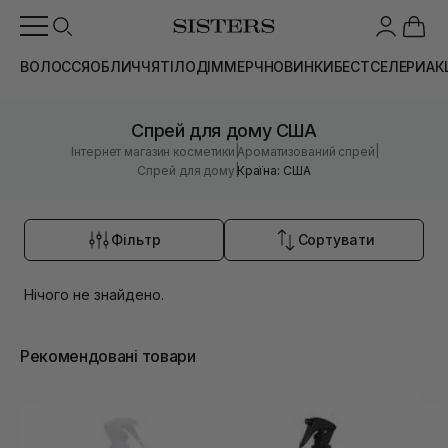
ВОЛОССЯ
ОБЛИЧЧЯ
ТІЛО
ДІМ
МЕРЧ
НОВИНКИ
БЕСТСЕЛЕРИ
АК
Спрей для дому США
|
|
Інтернет магазин косметики
Ароматизований спрей
|
Спрей для дому
Країна: США
Фільтр
Сортувати
Нічого не знайдено.
Рекомендовані товари