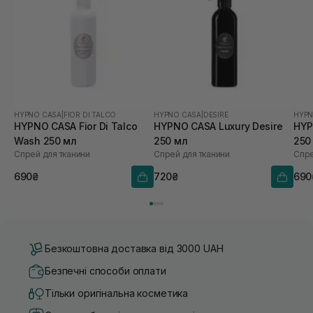
HYPNO CASA
|
FIOR DI TALCO
HYPNO CASA
|
DESIRE
HYPN
HYPNO CASA Fior Di Talco
HYPNO CASA Luxury Desire
HYP
Wash 250 мл
250 мл
250
Спрей для тканини
Спрей для тканини
Спре
690₴
720₴
690
Безкоштовна доставка від 3000 UAH
Безпечні способи оплати
Тільки оригінальна косметика