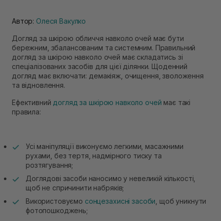
Автор:
Олеся Вакулко
Догляд за шкірою обличчя навколо очей має бути
бережним, збалансованим та системним. Правильний
догляд за шкірою навколо очей має складатись зі
спеціалізованих засобів для цієї ділянки. Щоденний
догляд має включати: демакіяж, очищення, зволоження
та відновлення.
Ефективний
догляд за шкірою навколо очей
має такі
правила:
Усі маніпуляції виконуємо легкими, масажними
рухами, без тертя, надмірного тиску та
розтягування;
Доглядові засоби наносимо у невеликій кількості,
щоб не спричинити набряків;
Використовуємо
сонцезахисні засоби
, щоб уникнути
фотопошкоджень;