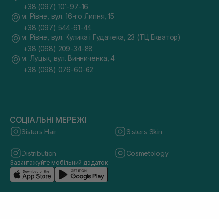
+38 (097) 101-97-16
м. Рівне, вул. 16-го Липня, 15
+38 (097) 544-61-44
м. Рівне, вул. Кулика і Гудачека, 23 (ТЦ Екватор)
+38 (068) 209-34-88
м. Луцьк, вул. Винниченка, 4
+38 (098) 076-60-62
СОЦІАЛЬНІ МЕРЕЖІ
Sisters Hair
Sisters Skin
Distribution
Cosmetology
Завантажуйте мобільний додаток