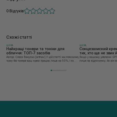
0 Відгуків
Схожі статті
ШКIРА
ШКIРА
Найкращі тонери та тоніки для
Сонцезахисний крем
обличчя: ТОП-7 засобів
тих, хто ще не звик
Автор: Олеся Вакулко [artnav] У цій статті ми пояснимо,
Якщо у вашому уявленні SPF
чому без тонера ваш крем працює лише на 50%, і як
лише на відпочинку, бо він 
знайти засіб під потреби саме вашої шкіри. Хибною є
шкірі, може бути вибагливи
думка, що тонізація — це зайвий е...
чи скочується під макіяжем і