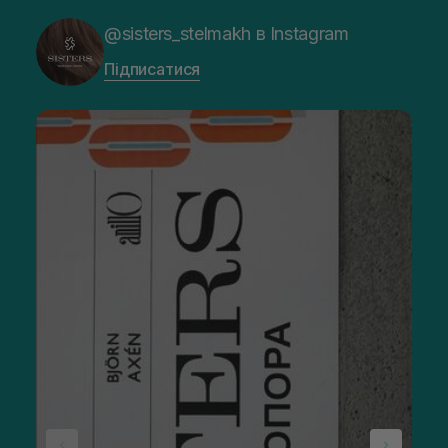
@sisters_stelmakh в Instagram
Підписатися