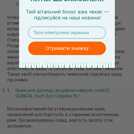
Treatment 15 мл
Твій вітальний бонус вже чекає —
Інтенсивно працює проти темних кіл, набряків і слідів
підписуйся
на
наші новини!
втоми під очима. Крем зміцнює стінки судин, покращує
кровообіг, зволожує і має чудову дренажну дію завдяки
email
кофеїну та високотехнологічним стабільним формам
(Tetrahexyldecyl Ascorbate, Magnesium Ascorbyl
Phosphate) вітаміну С. Запатентована технологія
Отримати знижку
силанолу та інноваційний комплекс із цукрової тростини,
амінокислот та водоростей – допомагає стимулювати
вироблення колагену, зволожує, пом'якшує, підвищує
еластичність шкіри та запобігає появі заломів і зморшок.
Також засіб злегка блюрить темні кола і підсвічує шкіру
під очима.
Крем для догляду за шкірою навколо очей IS
CLINICAL Youth Eye Complex 15 г
Високоефективний багатофункціональний крем,
призначений для боротьби зі старінням на клітинному
рівні. Проаналізувавши склад, вартість засобу стає
зрозумілою.