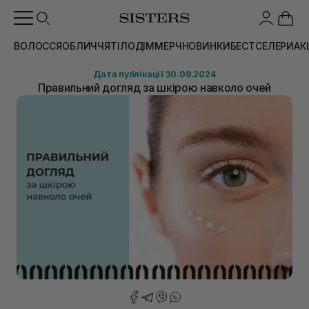
ВОЛОССЯ
ОБЛИЧЧЯ
ТІЛО
ДІМ
МЕРЧ
НОВИНКИ
БЕСТСЕЛЕРИ
АК
Дата публікації 30.09.2024
Правильний догляд за шкірою навколо очей