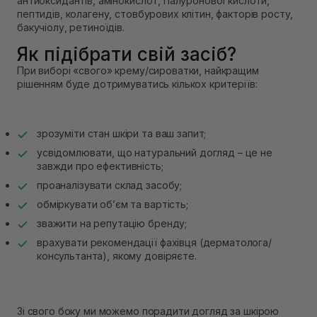
антиоксидантів, амінокислот, гіалуронової кислоти,
пептидів, колагену, стовбурових клітин, факторів росту,
бакучіолу, ретиноїдів.
Як підібрати свій засіб?
При виборі «свого» крему/сироватки, найкращим
рішенням буде дотримуватись кількох критеріїв:
зрозуміти стан шкіри та ваш запит;
усвідомлювати, що натуральний догляд – це не
завжди про ефективність;
проаналізувати склад засобу;
обміркувати об’єм та вартість;
зважити на репутацію бренду;
врахувати рекомендації фахівця (дерматолога/
консультанта), якому довіряєте.
Зі свого боку ми можемо порадити догляд за шкірою