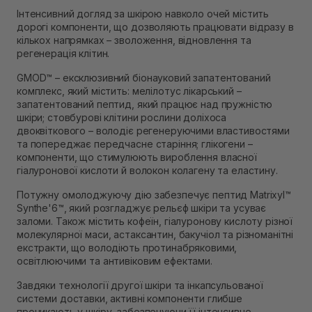
Інтенсивний догляд за шкірою навколо очей містить
дорогі компоненти, що дозволяють працювати відразу в
кількох напрямках – зволоження, відновлення та
регенерація клітин.
GMOD™ – ексклюзивний біонауковий запатентований
комплекс, який містить: мелілотус лікарський –
запатентований пептид, який працює над пружністю
шкіри; стовбурові клітини рослини доліхоса
двоквіткового – володіє регенеруючими властивостями
та попереджає передчасне старіння; глікогени –
компоненти, що стимулюють вироблення власної
гіалуронової кислоти й волокон колагену та еластину.
Потужну омолоджуючу дію забезпечує пептид Matrixyl™
Synthe'6™, який розгладжує рельєф шкіри та усуває
заломи. Також містить кофеїн, гіалуронову кислоту різної
молекулярної маси, астаксантин, бакучіол та різноманітні
екстракти, що володіють протинабряковими,
освітлюючими та антивіковим ефектами.
Завдяки технології другої шкіри та інкапсульованої
системи доставки, активні компоненти глибше
проникають у шкіру, забезпечуючи її інтенсивне