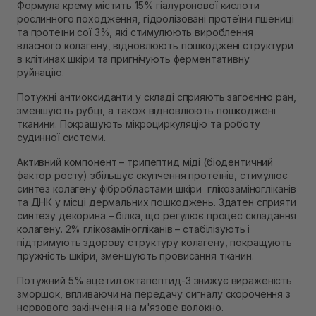
Формула крему містить 15% гіалуронової кислоти
рослинного походження, гідролізовані протеїни пшениці
та протеїни сої 3%, які стимулюють вироблення
власного колагену, відновлюють пошкоджені структури
в клітинах шкіри та пригнічують ферментативну
руйнацію.
Потужні антиоксиданти у складі сприяють загоєнню ран,
зменшують рубці, а також відновлюють пошкоджені
тканини. Покращують мікроциркуляцію та роботу
судинної системи.
Активний компонент – трипептид міді (біодентичний
фактор росту) збільшує скупчення протеїнів, стимулює
синтез колагену фібробластами шкіри глікозаміногліканів
та ДНК у місці дермальних пошкоджень. Здатен сприяти
синтезу декорина – білка, що регулює процес складання
колагену. 2% глікозаміногліканів – стабілізують і
підтримують здорову структуру колагену, покращують
пружність шкіри, зменшують провисання тканин.
Потужний 5% ацетил октапептид-3 знижує вираженість
зморшок, впливаючи на передачу сигналу скорочення з
нервового закінчення на м'язове волокно.