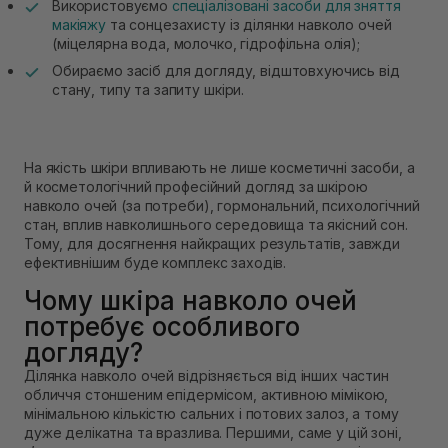
Використовуємо
спеціалізовані засоби для зняття
макіяжу
та сонцезахисту із ділянки навколо очей
(міцелярна вода, молочко, гідрофільна олія);
Обираємо засіб для догляду, відштовхуючись від
стану, типу та запиту шкіри.
На якість шкіри впливають не лише косметичні засоби, а
й косметологічний професійний догляд за шкірою
навколо очей (за потреби), гормональний, психологічний
стан, вплив навколишнього середовища та якісний сон.
Тому, для досягнення найкращих результатів, завжди
ефективнішим буде комплекс заходів.
Чому шкіра навколо очей
потребує особливого
догляду?
Ділянка навколо очей відрізняється від інших частин
обличчя стоншеним епідермісом, активною мімікою,
мінімальною кількістю сальних і потових залоз, а тому
дуже делікатна та вразлива. Першими, саме у цій зоні,