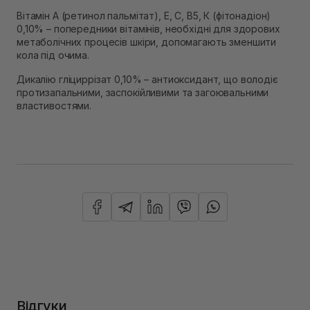
Вітамін А (ретинол пальмітат), Е, С, В5, К (фітонадіон)
0,10% – попередники вітамінів, необхідні для здорових
метаболічних процесів шкіри, допомагають зменшити
кола під очима.
Дикалію гліциррізат 0,10% – антиоксидант, що володіє
протизапальними, заспокійливими та загоювальними
властивостями.
Відгуки