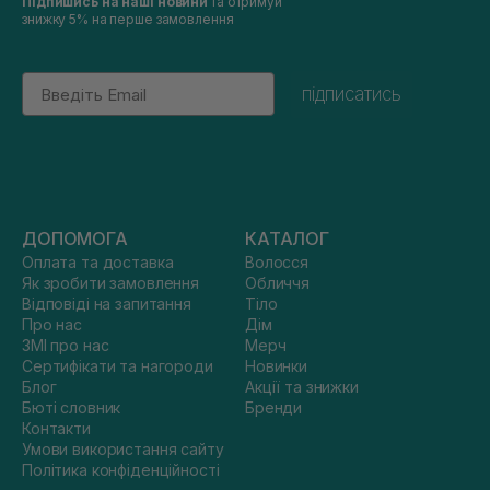
Підпишись на наші новини
та отримуй
знижку 5% на перше замовлення
Email
підписатись
ДОПОМОГА
КАТАЛОГ
Оплата та доставка
Волосся
Як зробити замовлення
Обличчя
Відповіді на запитання
Тіло
Про нас
Дім
ЗМІ про нас
Мерч
Сертифікати та нагороди
Новинки
Блог
Акції та знижки
Бюті словник
Бренди
Контакти
Умови використання сайту
Політика конфіденційності