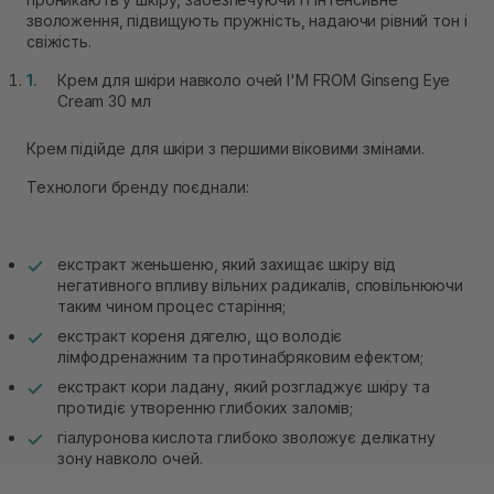
зволоження, підвищують пружність, надаючи рівний тон і
свіжість.
Крем для шкіри навколо очей I'M FROM Ginseng Eye
Cream 30 мл
Крем підійде для шкіри з першими віковими змінами.
Технологи бренду поєднали:
екстракт женьшеню, який захищає шкіру від
негативного впливу вільних радикалів, сповільнюючи
таким чином процес старіння;
екстракт кореня дягелю, що володіє
лімфодренажним та протинабряковим ефектом;
екстракт кори ладану, який розгладжує шкіру та
протидіє утворенню глибоких заломів;
гіалуронова кислота глибоко зволожує делікатну
зону навколо очей.