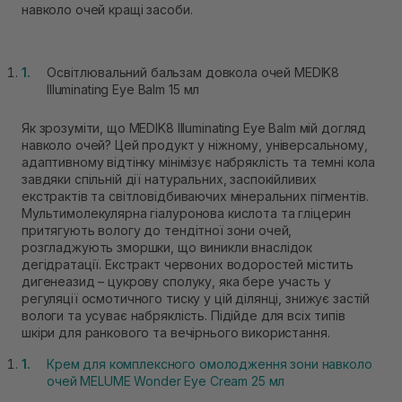
навколо очей кращі засоби.
Освітлювальний бальзам довкола очей MEDIK8
Illuminating Eye Balm 15 мл
Як зрозуміти, що MEDIK8 Illuminating Eye Balm мій догляд
навколо очей? Цей продукт у ніжному, універсальному,
адаптивному відтінку мінімізує набряклість та темні кола
завдяки спільній дії натуральних, заспокійливих
екстрактів та світловідбиваючих мінеральних пігментів.
Мультимолекулярна гіалуронова кислота та гліцерин
притягують вологу до тендітної зони очей,
розгладжують зморшки, що виникли внаслідок
дегідратації. Екстракт червоних водоростей містить
дигенеазид – цукрову сполуку, яка бере участь у
регуляції осмотичного тиску у цій ділянці, знижує застій
вологи та усуває набряклість. Підійде для всіх типів
шкіри для ранкового та вечірнього використання.
Крем для комплексного омолодження зони навколо
очей MELUME Wonder Eye Cream 25 мл