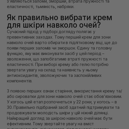
з’являються заломи, зморшки, втрата пружності та
еластичності, тьмяність, набряки.
Як правильно вибрати крем
для шкіри навколо очей?
Сучасний підхід у підборі догляду полягає у
превентивних заходах. Тому перший крем для зони
навколо очей варто обирати в підлітковому віці, ще до
появи перших заломів чи зморшок. Єдину та головну
функцію, яку має виконувати засіб у цей період –
зволоження, що запобігатиме втраті пружності та
еластичності. При виборі крему або гелю потрібно
звертати увагу на склад та наявність у ньому
антиоксидантів, зволожуючих та заспокійливих
компонентів.
З появою перших ознак старіння, використання крему та/
або сироватки для зони навколо очей стає обов’язковим.
У когось цей етап розпочнеться у 22 роки, у когось – в
30. Правильно підібраний засіб здатний підтримувати та
продовжувати молодість шкіри у цій ніжній ділянці.
Найкращий догляд за шкірою навколо очей має бути
ефективним. Тому звертайте увагу на вміст