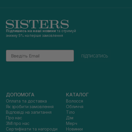
Підпишись на наші новини
та отримуй
знижку 5% на перше замовлення
Email
підписатись
ДОПОМОГА
КАТАЛОГ
Оплата та доставка
Волосся
Як зробити замовлення
Обличчя
Відповіді на запитання
Тіло
Про нас
Дім
ЗМІ про нас
Мерч
Сертифікати та нагороди
Новинки