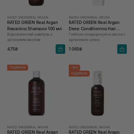
RATED GREEN
|
REAL ARGAN
RATED GREEN
|
REAL ARGAN
RATED GREEN Real Argan
RATED GREEN Real Argan
Repairing Shampoo 100 мл
Deep Conditioning Hair
Відновлюючий шампунь з
Глибоко кондиціонуюча маска з
Mask 200 мл
аргановим маслом
аргановою олією
475₴
1 065₴
ПОДАРУНОК
-20%
ПОДАРУНОК
RATED GREEN
|
REAL ARGAN
RATED GREEN
|
REAL ARGAN
RATED GREEN Real Argan
RATED GREEN Real Argan