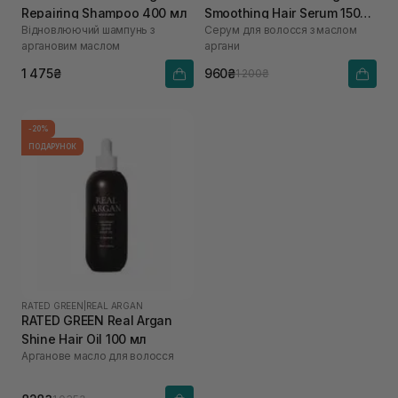
Repairing Shampoo 400 мл
Smoothing Hair Serum 150
Відновлюючий шампунь з
Серум для волосся з маслом
мл
аргановим маслом
аргани
1 475₴
960₴
1 200₴
-20%
ПОДАРУНОК
RATED GREEN
|
REAL ARGAN
RATED GREEN Real Argan
Shine Hair Oil 100 мл
Арганове масло для волосся