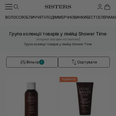
ВОЛОССЯ
ОБЛИЧЧЯ
ТІЛО
ДІМ
МЕРЧ
НОВИНКИ
БЕСТСЕЛЕРИ
АК
Група колекції товарів у лінійці Shower Time
|
Інтернет магазин косметики
Група колекції товарів у лінійці Shower Time
Фільтр
Сортувати
2
ПОДАРУНОК