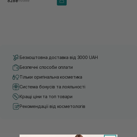
828₴
1 035₴
Безкоштовна доставка від 3000 UAH
Безпечні способи оплати
Тільки оригінальна косметика
Система бонусів та лояльності
Кращі ціни та топ товари
Рекомендації від косметологів