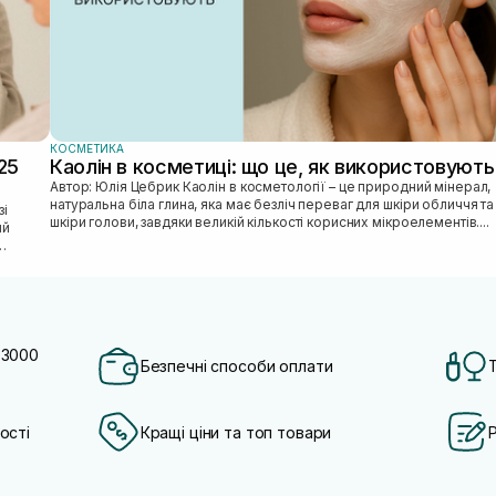
КОСМЕТИКА
25
Каолін в косметиці: що це, як використовують
Автор: Юлія Цебрик Каолін в косметології – це природний мінерал,
натуральна біла глина, яка має безліч переваг для шкіри обличчя та
шкіри голови, завдяки великій кількості корисних мікроелементів....
ий
 3000
Безпечні способи оплати
ості
Кращі ціни та топ товари