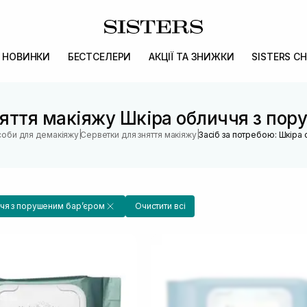
НОВИНКИ
БЕСТСЕЛЕРИ
АКЦІЇ ТА ЗНИЖКИ
SISTERS CH
няття макіяжу Шкіра обличчя з пор
|
|
соби для демакіяжу
Серветки для зняття макіяжу
Засіб за потребою: Шкіра
чя з порушеним барʼєром
Очистити всі