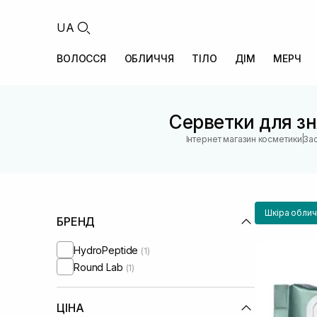
UA
ВОЛОССЯ
ОБЛИЧЧЯ
ТІЛО
ДІМ
МЕРЧ
Серветки для з
|
Інтернет магазин косметики
За
Шкіра облич
БРЕНД
HydroPeptide
(1)
Round Lab
(1)
ЦІНА