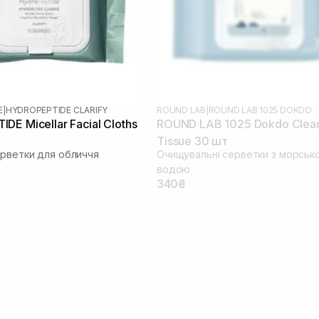
E
|
HYDROPEPTIDE CLARIFY
ROUND LAB
|
ROUND LAB 1025 DOKDO
DE Micellar Facial Cloths
ROUND LAB 1025 Dokdo Clea
Tissue 30 шт
ерветки для обличчя
Очищувальні серветки з морськ
водою
340₴