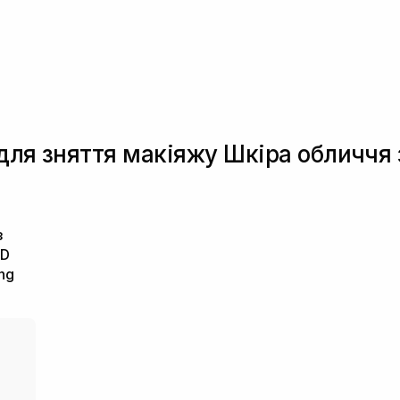
 для зняття макіяжу Шкіра обличчя
з
ND
ng