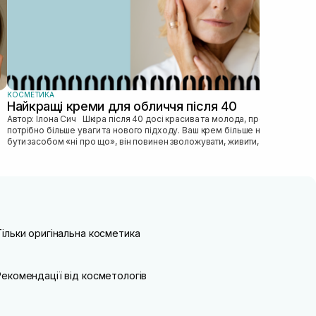
КОСМЕТИКА
Найкращі креми для обличчя після 40
Автор: Ілона Сич Шкіра після 40 досі красива та молода, просто їй
потрібно більше уваги та нового підходу. Ваш крем більше не може
бути засобом «ні про що», він повинен зволожувати, живити, покр...
Тільки оригінальна косметика
Рекомендації від косметологів