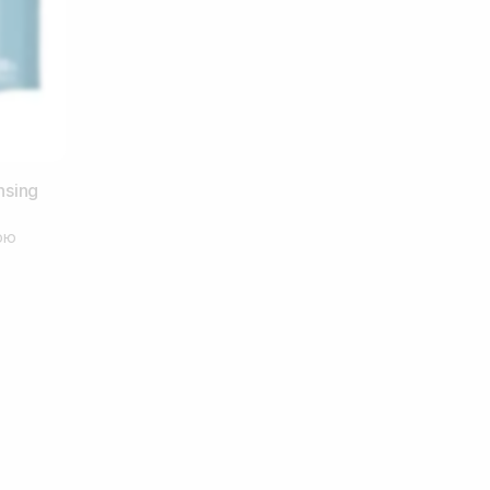
nsing
ою