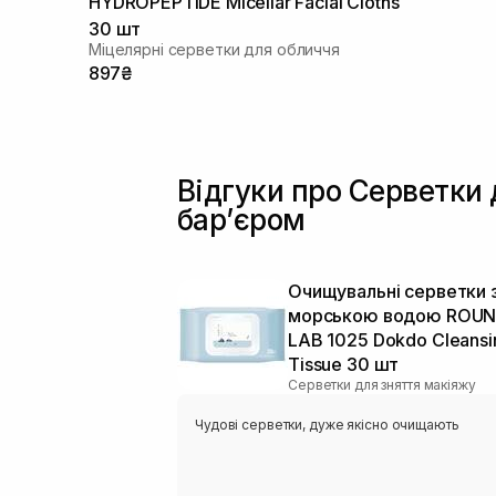
HYDROPEPTIDE Micellar Facial Cloths
30 шт
Міцелярні серветки для обличчя
897₴
Відгуки про Серветки
барʼєром
Очищувальні серветки 
морською водою ROU
LAB 1025 Dokdo Cleansi
Tissue 30 шт
Серветки для зняття макіяжу
Чудові серветки, дуже якісно очищають