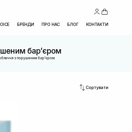
OICE
БРЕНДИ
ПРО НАС
БЛОГ
КОНТАКТИ
ушеним барʼєром
 обличчя з порушеним барʼєром
Сортувати