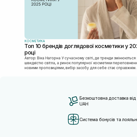
КОСМЕТИКА
Топ 10 брендів доглядової косметики у 20
році
Автор: Віка Нагорна У сучасному світі, де тренди змінюються зі
швидкістю світла, а ринок популярної косметики переповнен
новими пропозиціями, вибір засобу для себе стає справжнім
викликом. 2025 р...
Безкоштовна доставка від
UAH
Система бонусів та лояльн