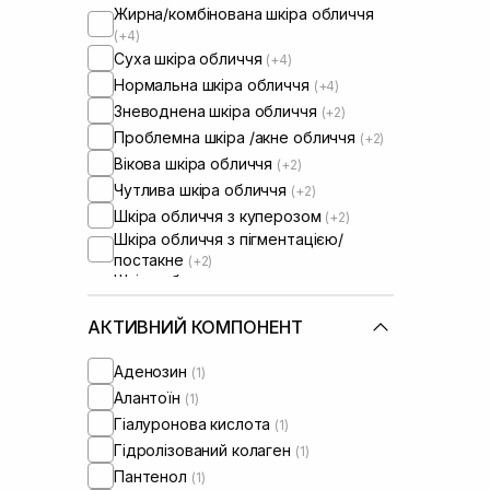
Жирна/комбінована шкіра обличчя
(+4)
Суха шкіра обличчя
(+4)
Нормальна шкіра обличчя
(+4)
Зневоднена шкіра обличчя
(+2)
Проблемна шкіра /акне обличчя
(+2)
Вікова шкіра обличчя
(+2)
Чутлива шкіра обличчя
(+2)
Шкіра обличчя з куперозом
(+2)
Шкіра обличчя з пігментацією/
постакне
(+2)
Шкіра обличчя з розширеними
порами
(+2)
Шкіра обличчя з порушеним
АКТИВНИЙ КОМПОНЕНТ
барʼєром
Шкіра обличчя з порушеним
Аденозин
(1)
мікробіомом
(+2)
Алантоїн
(1)
Гіалуронова кислота
(1)
Гідролізований колаген
(1)
Пантенол
(1)