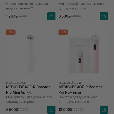
Освітлювальні відновлювальні
Міні-пристрій для домашнього
пади з вітаміном C
догляду за шкірою
1 267₴
6 500₴
1 490₴
7 900₴
-18%
-29%
MEDICUBE
|
AGE-R
MEDICUBE
|
AGE-R
MEDICUBE AGE-R Booster
MEDICUBE AGE-R Booster
Pro Mini білий
Pro Рожевий
Міні-пристрій для домашнього
Пристрій для домашнього
догляду за шкірою
догляду за шкірою 6 в 1
6 500₴
13 900₴
7 900₴
19 500₴