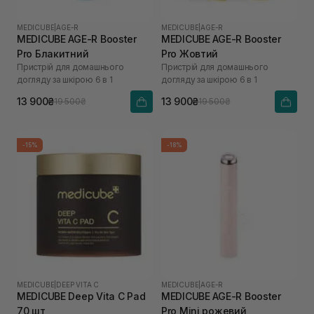
MEDICUBE
|
AGE-R
MEDICUBE
|
AGE-R
MEDICUBE AGE-R Booster
MEDICUBE AGE-R Booster
Pro Блакитний
Pro Жовтий
Пристрій для домашнього
Пристрій для домашнього
догляду за шкірою 6 в 1
догляду за шкірою 6 в 1
13 900₴
13 900₴
19 500₴
19 500₴
-15%
-18%
MEDICUBE
|
DEEP VITA C
MEDICUBE
|
AGE-R
MEDICUBE Deep Vita C Pad
MEDICUBE AGE-R Booster
70 шт
Pro Mini рожевий