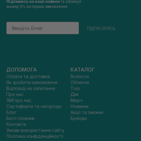
Підпишись на наші новини
та отримуй
знижку 5% на перше замовлення
Email
підписатись
ДОПОМОГА
КАТАЛОГ
Оплата та доставка
Волосся
Як зробити замовлення
Обличчя
Відповіді на запитання
Тіло
Про нас
Дім
ЗМІ про нас
Мерч
Сертифікати та нагороди
Новинки
Блог
Акції та знижки
Бюті словник
Бренди
Контакти
Умови використання сайту
Політика конфіденційності