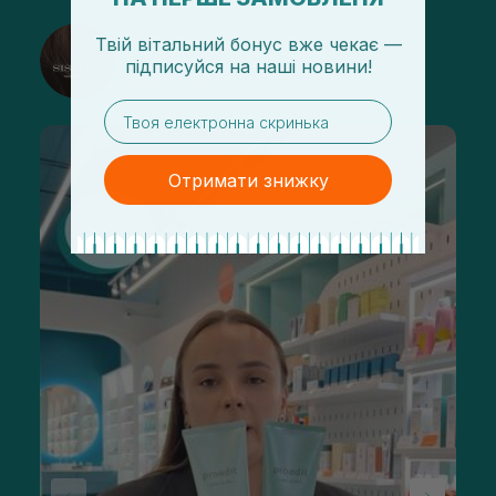
@sisters_stelmakh в Instagram
Твій вітальний бонус вже чекає —
підписуйся
на
наші новини!
Підписатися
email
Отримати знижку