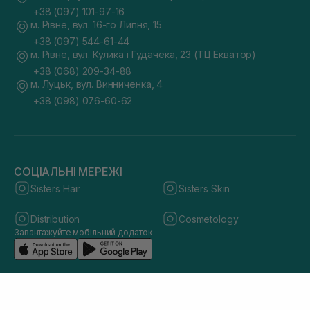
+38 (097) 101-97-16
м. Рівне, вул. 16-го Липня, 15
+38 (097) 544-61-44
м. Рівне, вул. Кулика і Гудачека, 23 (ТЦ Екватор)
+38 (068) 209-34-88
м. Луцьк, вул. Винниченка, 4
+38 (098) 076-60-62
СОЦІАЛЬНІ МЕРЕЖІ
Sisters Hair
Sisters Skin
Distribution
Cosmetology
Завантажуйте мобільний додаток