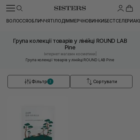
ВОЛОССЯ
ОБЛИЧЧЯ
ТІЛО
ДІМ
МЕРЧ
НОВИНКИ
БЕСТСЕЛЕРИ
АК
Група колекції товарів у лінійці ROUND LAB
Pine
|
Інтернет магазин косметики
Група колекції товарів у лінійці ROUND LAB Pine
Фільтр
Сортувати
2