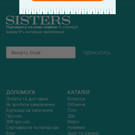
Підпишись на наші новини
та отримуй
знижку 5% на перше замовлення
Email
підписатись
ДОПОМОГА
КАТАЛОГ
Оплата та доставка
Волосся
Як зробити замовлення
Обличчя
Відповіді на запитання
Тіло
Про нас
Дім
ЗМІ про нас
Мерч
Сертифікати та нагороди
Новинки
Блог
Акції та знижки