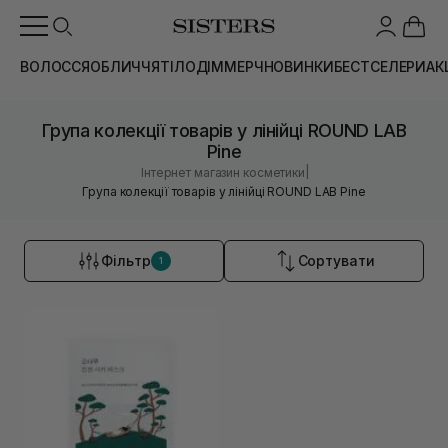
ВОЛОССЯ
ОБЛИЧЧЯ
ТІЛО
ДІМ
МЕРЧ
НОВИНКИ
БЕСТСЕЛЕРИ
АК
Група колекції товарів у лінійці ROUND LAB
Pine
|
Інтернет магазин косметики
Група колекції товарів у лінійці ROUND LAB Pine
Фільтр
Сортувати
1