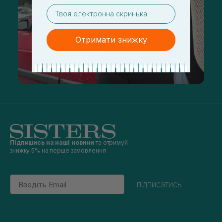
email
Отримати знижку
Підпишись на наші новини
та отримуй
знижку 5% на перше замовлення
Email
підписатись