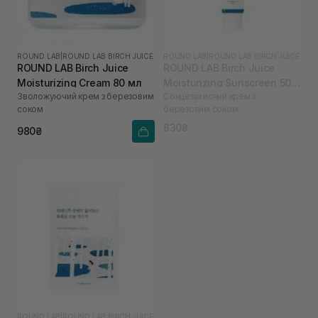
ROUND LAB
|
ROUND LAB BIRCH JUICE
ROUND LAB
|
ROUND LAB BIRCH JUICE
ROUND LAB Birch Juice
ROUND LAB Birch Juice
Moisturizing Cream 80 мл
Moisturizing Sunscreen 50
Зволожуючий крем з березовим
Сонцезахисний крем з
мл
соком
березовим соком
830₴
980₴
ROUND LAB
|
ROUND LAB BIRCH JUICE