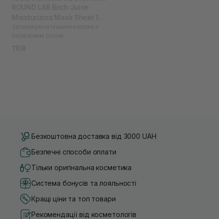
ROUND LAB Birch Juice
Moisturizing Mask Sheet 1
Зволожуюча тканинна маска з
шт
березовим соком
110₴
Безкоштовна доставка від 3000 UAH
Безпечні способи оплати
Тільки оригінальна косметика
Система бонусів та лояльності
Кращі ціни та топ товари
Рекомендації від косметологів