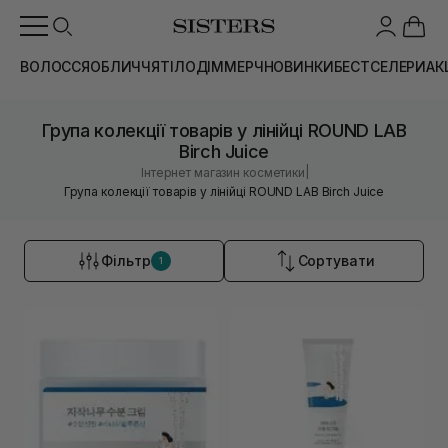
ВОЛОССЯ
ОБЛИЧЧЯ
ТІЛО
ДІМ
МЕРЧ
НОВИНКИ
БЕСТСЕЛЕРИ
АК
Група колекції товарів у лінійці ROUND LAB
Birch Juice
|
Інтернет магазин косметики
Група колекції товарів у лінійці ROUND LAB Birch Juice
Фільтр
Сортувати
1