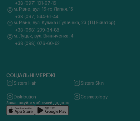
+38 (097) 101-97-16
м. Рівне, вул. 16-го Липня, 15
+38 (097) 544-61-44
м. Рівне, вул. Кулика і Гудачека, 23 (ТЦ Екватор)
+38 (068) 209-34-88
м. Луцьк, вул. Винниченка, 4
+38 (098) 076-60-62
СОЦІАЛЬНІ МЕРЕЖІ
Sisters Hair
Sisters Skin
Distribution
Cosmetology
Завантажуйте мобільний додаток