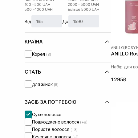
100 – 500 UAH
2000 – 5000 UAH
500 – 1000 UAH
Більше 5000 UAH
Від
До
КРАЇНА
ANILLO
|
ROSY 
ANILLO Rosy
Корея
(8)
Набір для в
СТАТЬ
1 295₴
для жінок
(8)
ЗАСІБ ЗА ПОТРЕБОЮ
Сухе волосся
Пошкоджене волосся
(+8)
Пористе волосся
(+8)
Кучеряве волосся
(+1)