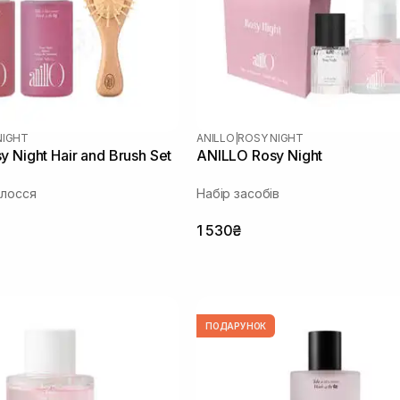
NIGHT
ANILLO
|
ROSY NIGHT
 Night Hair and Brush Set
ANILLO Rosy Night
олосся
Набір засобів
1 530₴
ПОДАРУНОК