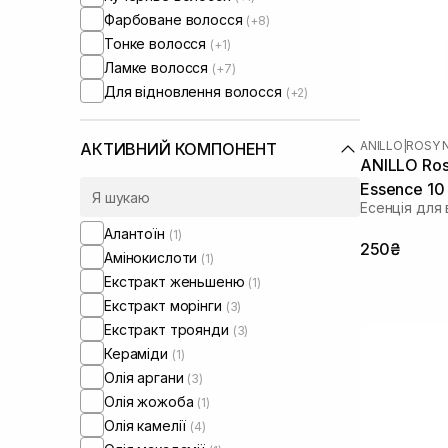
Фарбоване волосся
(+8)
Тонке волосся
(+1)
Ламке волосся
(+7)
Для відновлення волосся
(+2)
ANILLO
|
ROSY 
АКТИВНИЙ КОМПОНЕНТ
ANILLO Rosy
Essence 10
Есенція для
Алантоїн
(1)
250₴
Амінокислоти
(1)
Екстракт женьшеню
(1)
Екстракт морінги
(3)
Екстракт троянди
(3)
Кераміди
(1)
Олія аргани
(3)
Олія жожоба
(1)
Олія камелії
(4)