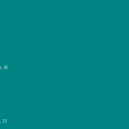
и, 45
, 23