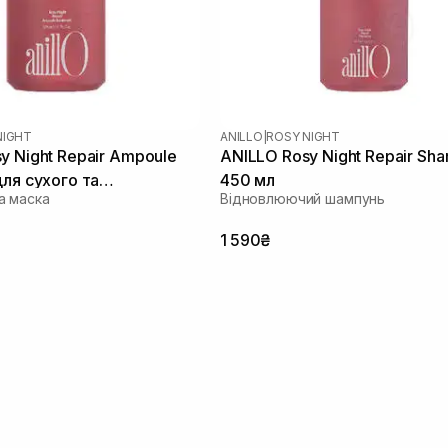
NIGHT
ANILLO
|
ROSY NIGHT
y Night Repair Ampoule
ANILLO Rosy Night Repair Sh
для сухого та
450 мл
а маска
Відновлюючий шампунь
ого волосся 200 мл
1 590₴