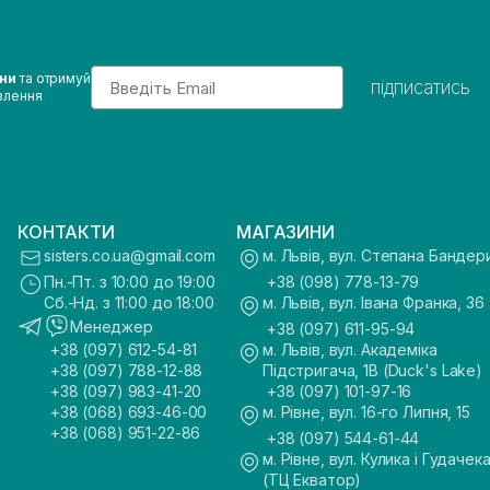
Email
ини
та отримуй
підписатись
влення
КОНТАКТИ
МАГАЗИНИ
sisters.co.ua@gmail.com
м. Львів, вул. Степана Бандер
Пн.-Пт. з 10:00 до 19:00
+38 (098) 778-13-79
Сб.-Нд. з 11:00 до 18:00
м. Львів, вул. Івана Франка, 36
Менеджер
+38 (097) 611-95-94
+38 (097) 612-54-81
м. Львів, вул. Академіка
+38 (097) 788-12-88
Підстригача, 1В (Duck's Lake)
+38 (097) 983-41-20
+38 (097) 101-97-16
+38 (068) 693-46-00
м. Рівне, вул. 16-го Липня, 15
+38 (068) 951-22-86
+38 (097) 544-61-44
м. Рівне, вул. Кулика і Гудачека
(ТЦ Екватор)