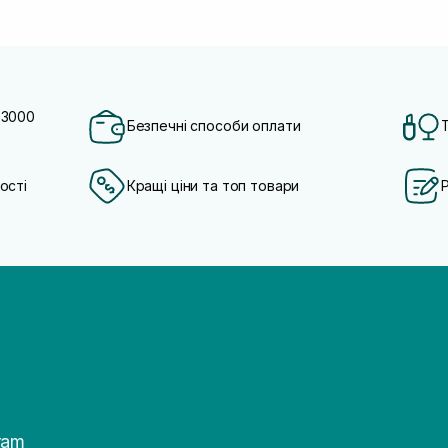
 3000
Безпечні способи оплати
ості
Кращі ціни та топ товари
ram