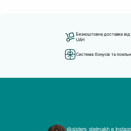
Безкоштовна доставка від
UAH
Система бонусів та лояльн
@sisters_stelmakh в Instag