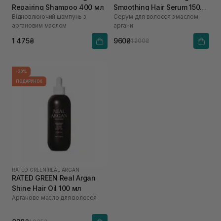
Repairing Shampoo 400 мл
Smoothing Hair Serum 150
Відновлюючий шампунь з
Серум для волосся з маслом
мл
аргановим маслом
аргани
1 475₴
960₴
1 200₴
-20%
ПОДАРУНОК
RATED GREEN
|
REAL ARGAN
RATED GREEN Real Argan
Shine Hair Oil 100 мл
Арганове масло для волосся