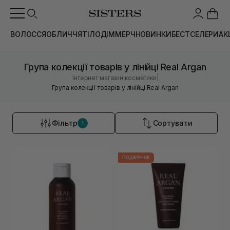
ВОЛОССЯ
ОБЛИЧЧЯ
ТІЛО
ДІМ
МЕРЧ
НОВИНКИ
БЕСТСЕЛЕРИ
АК
Група колекції товарів у лінійці Real Argan
|
Інтернет магазин косметики
Група колекції товарів у лінійці Real Argan
Фільтр
Сортувати
1
ПОДАРУНОК