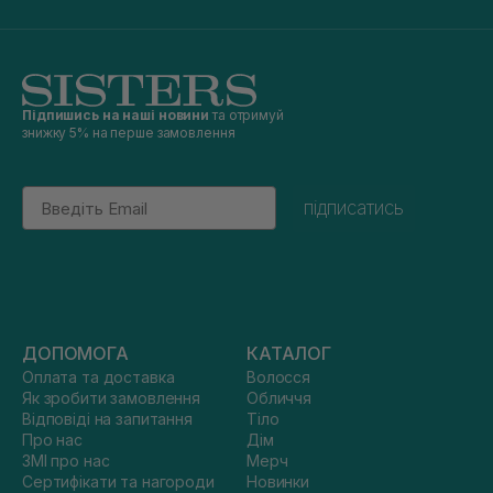
Підпишись на наші новини
та отримуй
знижку 5% на перше замовлення
Email
підписатись
ДОПОМОГА
КАТАЛОГ
Оплата та доставка
Волосся
Як зробити замовлення
Обличчя
Відповіді на запитання
Тіло
Про нас
Дім
ЗМІ про нас
Мерч
Сертифікати та нагороди
Новинки