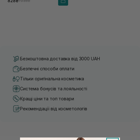
828₴
1 035₴
Безкоштовна доставка від 3000 UAH
Безпечні способи оплати
Тільки оригінальна косметика
Система бонусів та лояльності
Кращі ціни та топ товари
Рекомендації від косметологів