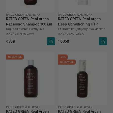
RATED GREEN
|
REAL ARGAN
RATED GREEN
|
REAL ARGAN
RATED GREEN Real Argan
RATED GREEN Real Argan
Repairing Shampoo 100 мл
Deep Conditioning Hair
Відновлюючий шампунь з
Глибоко кондиціонуюча маска з
Mask 200 мл
аргановим маслом
аргановою олією
475₴
1 065₴
ПОДАРУНОК
-20%
ПОДАРУНОК
RATED GREEN
|
REAL ARGAN
RATED GREEN
|
REAL ARGAN
RATED GREEN Real Argan
RATED GREEN Real Argan