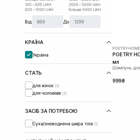
100 – 500 UAH
2000 – 5000 UAH
500 – 1000 UAH
Більше 5000 UAH
Від
До
КРАЇНА
POETRY HOME
POETRY HO
Україна
мл
Шампунь для
СТАТЬ
999₴
для жінок
(3)
для чоловіків
(2)
ЗАСІБ ЗА ПОТРЕБОЮ
Суха/зневоднена шкіра тіла
(1)