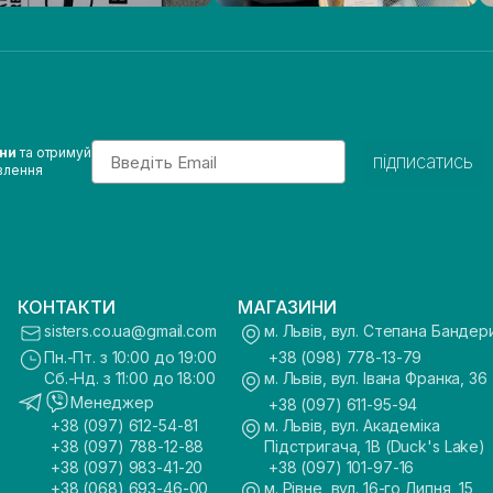
Email
ини
та отримуй
підписатись
влення
КОНТАКТИ
МАГАЗИНИ
sisters.co.ua@gmail.com
м. Львів, вул. Степана Бандер
Пн.-Пт. з 10:00 до 19:00
+38 (098) 778-13-79
Сб.-Нд. з 11:00 до 18:00
м. Львів, вул. Івана Франка, 36
Менеджер
+38 (097) 611-95-94
+38 (097) 612-54-81
м. Львів, вул. Академіка
+38 (097) 788-12-88
Підстригача, 1В (Duck's Lake)
+38 (097) 983-41-20
+38 (097) 101-97-16
+38 (068) 693-46-00
м. Рівне, вул. 16-го Липня, 15