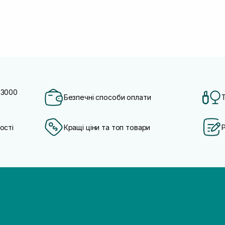
 3000
Безпечні способи оплати
ості
Кращі ціни та топ товари