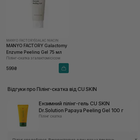
MANYO FACTORY
|
GALAC NIACIN
MANYO FACTORY Galactomy
Enzyme Peeling Gel 75 мл
Пілінг-скатка з галактомісісом
599₴
Відгуки про Пілінг-скатка від CU SKIN
Ензимний пілінг-гель СU SKIN
Dr.Solution Papaya Peeling Gel 100 г
Пілінг скатка
Пілінг сподобався. Використовую один раз на тиждень.
Кл