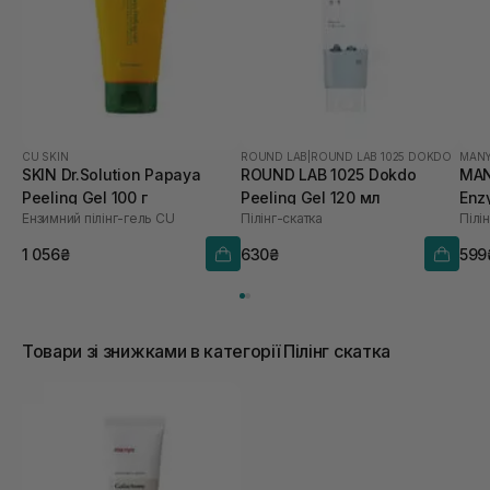
CU SKIN
ROUND LAB
|
ROUND LAB 1025 DOKDO
MANY
SKIN Dr.Solution Papaya
ROUND LAB 1025 Dokdo
MAN
Peeling Gel 100 г
Peeling Gel 120 мл
Enz
Ензимний пілінг-гель СU
Пілінг-скатка
Пілі
1 056₴
630₴
599
Товари зі знижками в категорії Пілінг скатка