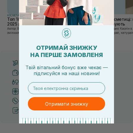
КОСМЕТИКА
КОСМЕТИКА
Топ 10 брендів доглядової косметики у
Каолін в косметиці: 
2025 році
використовують
Автор: Віка Нагорна У сучасному світі, де тренди
Автор: Юлія Цебрик Каолін в косметології – це
змінюються зі швидкістю світла, а ринок популярної
природний мінерал, натураль
косметики переповнений новими пропозиціями, вибір
безліч переваг для шкіри обл
засобу для себе стає справжнім викликом. 2025 р...
завдяки великій кількості ко
ОТРИМАЙ ЗНИЖКУ
НА ПЕРШЕ ЗАМОВЛЕНЯ
Безкоштовна доставка від 3000 UAH
Твій вітальний бонус вже чекає —
Безпечні способи оплати
підписуйся
на
наші новини!
Тільки оригінальна косметика
email
Система бонусів та лояльності
Кращі ціни та топ товари
Отримати знижку
Рекомендації від косметологів