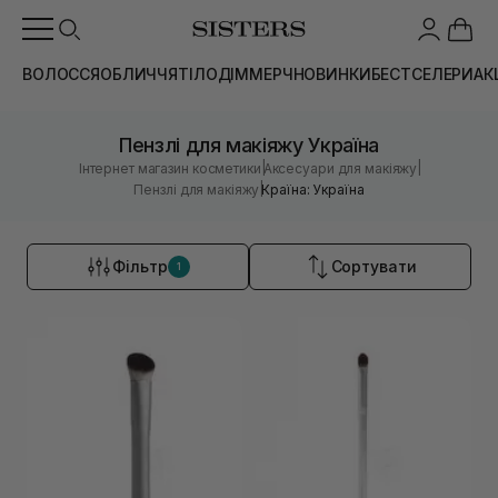
ВОЛОССЯ
ОБЛИЧЧЯ
ТІЛО
ДІМ
МЕРЧ
НОВИНКИ
БЕСТСЕЛЕРИ
АК
Пензлі для макіяжу Україна
|
|
Інтернет магазин косметики
Аксесуари для макіяжу
|
Пензлі для макіяжу
Країна: Україна
Фільтр
Сортувати
1