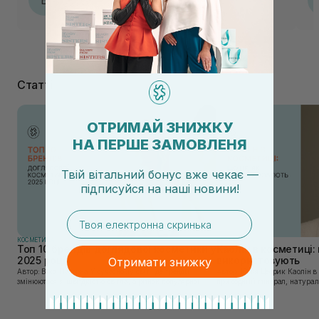
27.03.2026, 13:30
Статті
ОТРИМАЙ ЗНИЖКУ
НА ПЕРШЕ ЗАМОВЛЕНЯ
Твій вітальний бонус вже чекає —
підписуйся
на
наші новини!
email
КОСМЕТИКА
КОСМЕТИКА
Топ 10 брендів доглядової косметики у
Каолін в косметиці: 
2025 році
використовують
Отримати знижку
Автор: Віка Нагорна У сучасному світі, де тренди
Автор: Юлія Цебрик Каолін в косметології – це
змінюються зі швидкістю світла, а ринок популярної
природний мінерал, натураль
косметики переповнений новими пропозиціями, вибір
безліч переваг для шкіри обл
засобу для себе стає справжнім викликом. 2025 р...
завдяки великій кількості ко