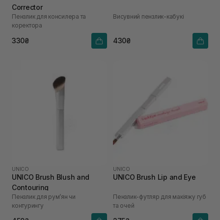
Corrector
Пензлик для консилера та
Висувний пензлик-кабукі
коректора
330₴
430₴
UNICO
UNICO
UNICO Brush Blush and
UNICO Brush Lip and Eye
Contouring
Пензлик для рум’ян чи
Пензлик-футляр для макіяжу губ
контурингу
та очей