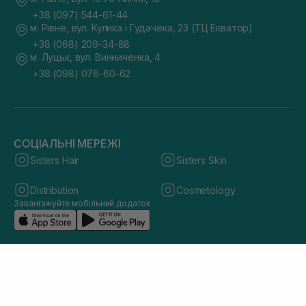
+38 (097) 544-61-44
м. Рівне, вул. Кулика і Гудачека, 23 (ТЦ Екватор)
+38 (068) 209-34-88
м. Луцьк, вул. Винниченка, 4
+38 (098) 076-60-62
СОЦІАЛЬНІ МЕРЕЖІ
Sisters Hair
Sisters Skin
Distribution
Cosmetology
Завантажуйте мобільний додаток
© 2026 sisters.co.ua. Всі права захищено