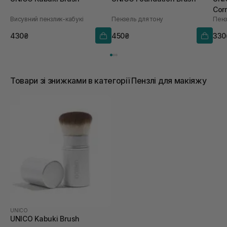
Corr
Висувний пензлик-кабукі
Пензель для тону
430₴
450₴
330
Товари зі знижками в категорії Пензлі для макіяжу
UNICO
UNICO Kabuki Brush