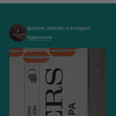
@sisters_stelmakh в Instagram
Підписатися