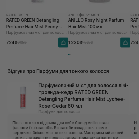
RATED GREEN
ANILLO
|
ROSY NIGHT
RATE
RATED GREEN Detangling
ANILLO Rosy Night Parfum
RAT
Perfume Hair Mist Peony-
Hair Mist 100 мл
Per
Парфумований міст для волосся півонія-кокос-сандал
Парфумований міст для волосся
Coconut-Sandal
Ros
724₴
1 220₴
724
905₴
1 525₴
Відгуки про Парфуми для тонкого волосся
Парфумований міст для волосся лічі-
троянда-кедр RATED GREEN
Detangling Perfume Hair Mist Lychee-
Rose-Cedar 80 мл
Парфуми для волосся
Після того як я відкрила для себе бренд Anillo-стала
Не
фанатом їхніх засобів. Всі засоби западають в саме
розхід Троянду не чую
сердечко. Звісно міст не виключення. Має приємний легкий
кв
аромат, не жирнить волося, аромат тримається протягом