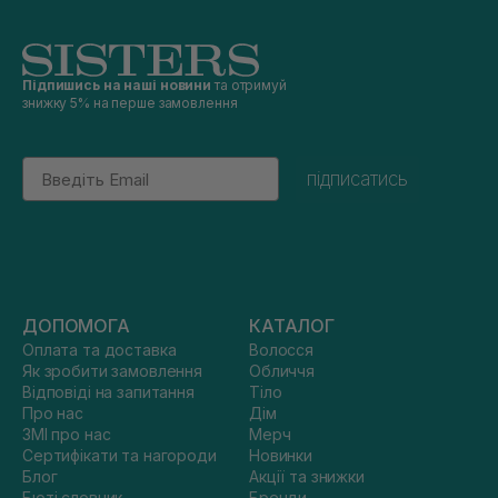
Підпишись на наші новини
та отримуй
знижку 5% на перше замовлення
Email
підписатись
ДОПОМОГА
КАТАЛОГ
Оплата та доставка
Волосся
Як зробити замовлення
Обличчя
Відповіді на запитання
Тіло
Про нас
Дім
ЗМІ про нас
Мерч
Сертифікати та нагороди
Новинки
Блог
Акції та знижки
Бюті словник
Бренди