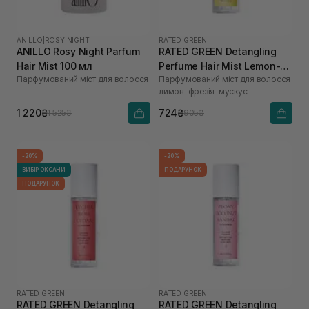
ANILLO
|
ROSY NIGHT
RATED GREEN
ANILLO Rosy Night Parfum
RATED GREEN Detangling
Hair Mist 100 мл
Perfume Hair Mist Lemon-
Парфумований міст для волосся
Парфумований міст для волосся
Freesia-Musk 80 мл
лимон-фрезія-мускус
1 220₴
724₴
1 525₴
905₴
-20%
-20%
ВИБІР ОКСАНИ
ПОДАРУНОК
ПОДАРУНОК
RATED GREEN
RATED GREEN
RATED GREEN Detangling
RATED GREEN Detangling