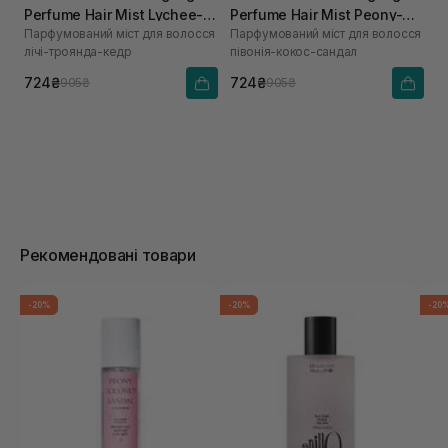
Perfume Hair Mist Lychee-
Perfume Hair Mist Peony-
Парфумований міст для волосся
Парфумований міст для волосся
Rose-Cedar 80 мл
Coconut-Sandal
лічі-троянда-кедр
півонія-кокос-сандал
724₴
724₴
905₴
905₴
Рекомендовані товари
-20%
-20%
-20