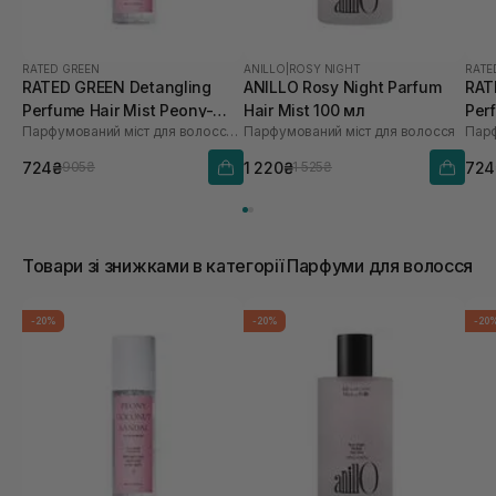
RATED GREEN
ANILLO
|
ROSY NIGHT
RATE
RATED GREEN Detangling
ANILLO Rosy Night Parfum
RAT
Perfume Hair Mist Peony-
Hair Mist 100 мл
Per
Парфумований міст для волосся півонія-кокос-сандал
Парфумований міст для волосся
Coconut-Sandal
Ros
724₴
1 220₴
724
905₴
1 525₴
Товари зі знижками в категорії Парфуми для волосся
-20%
-20%
-20