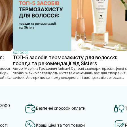
ВОЛОССЯ
я:
ТОП-5 засобів термозахисту для волосся:
поради та рекомендації від Sisters
Автор: Марʼяна Гродзевич [artnav] Сучасні стайлери, праски, фени та
шкіри
плойки значно полегшують життя та економлять час для створення
й пі...
зачіски. Але при щоденному використанні цих приладів волосся
може...
 3000
Безпечні способи оплати
ості
Кращі ціни та топ товари