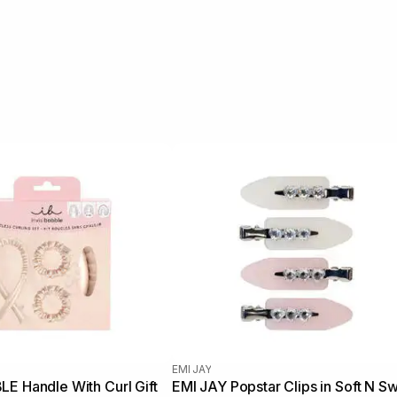
EMI JAY
E Handle With Curl Gift
EMI JAY Popstar Clips in Soft N S