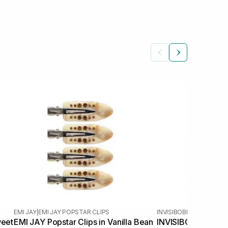
EMI JAY
|
EMI JAY POPSTAR CLIPS
INVISIBOBBLE
weet
EMI JAY Popstar Clips in Vanilla Bean
INVISIBOBBLE Gift 