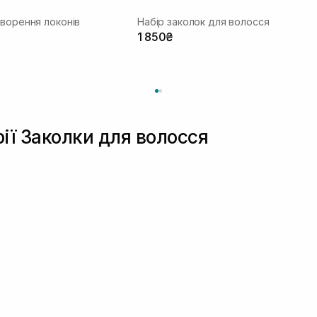
творення локонів
Набір заколок для волосся
1 850₴
рії Заколки для волосся