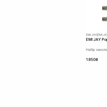
EMI JAY
|
EMI J
EMI JAY Pop
Набір закол
1 850₴