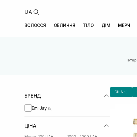
UA
ВОЛОССЯ
ОБЛИЧЧЯ
ТІЛО
ДІМ
МЕРЧ
Інте
США
БРЕНД
Emi Jay
(5)
ЦІНА
Менше 100 UAH
1000 – 2000 UAH