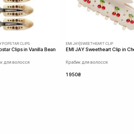
AY POPSTAR CLIPS
EMI JAY
|
SWEETHEART CLIP
star Clips in Vanilla Bean
EMI JAY Sweetheart Clip in Ch
ок для волосся
Крабик для волосся
1 950₴