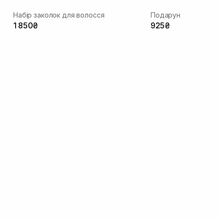
Набір заколок для волосся
1 850₴
925₴