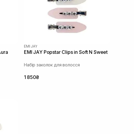
EMI JAY
Aura
EMI JAY Popstar Clips in Soft N Sweet
Набір заколок для волосся
1 850₴