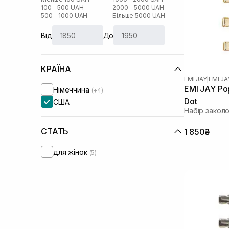
100 – 500 UAH
2000 – 5000 UAH
500 – 1000 UAH
Більше 5000 UAH
Від
До
КРАЇНА
EMI JAY
|
EMI J
EMI JAY Pop
Німеччина
(+4)
Dot
США
Набір закол
СТАТЬ
1 850₴
для жінок
(5)