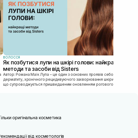
догл
ВОЛОССЯ
Як позбутися лупи на шкірі голови: найкращі
методи та засоби від Sisters
Автор: Романа Маїк Лупа – це один з основних проявів себорейного
дерматиту, хронічного рецидивуючого захворювання шкіри голови,
що супроводжується пришвидшеним оновленням рогового
епітелію, порушен...
Тільки оригінальна косметика
Рекомендації від косметологів