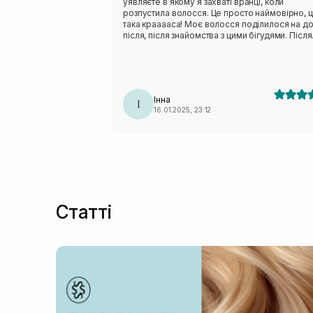
уявляєте в якому я захваті вранці, коли
розпустила волосся. Це просто наймовірно, 
така крааааса! Моє волосся поділилося на до
після, після знайомства з цими бігудями. Після
шампуню не наносила інші змивні та незмивні
засоби, щоб не переобтяжити волосся. Робл
трохи змочене волосся на ніч) Кучері тримал
цілий день і отримала море компліментів! Ду
крутий і якісний продукт!
Інна
І
16.01.2025, 23:12
Статті