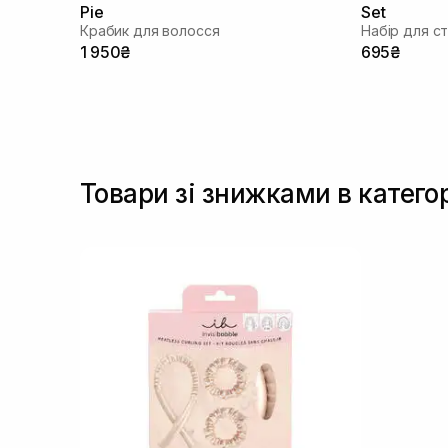
Pie
Set
Крабик для волосся
Набір для с
1 950₴
695₴
Товари зі знижками в катего