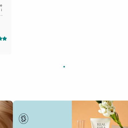
це
 і
ю на
ись
же