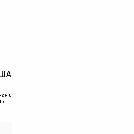
США
конів
th