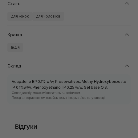
Стать
для жінок
для чоловіків
Країна
Індія
Склад
Adapalene BP 0.1% w/w, Preservatives: Methy Hydroxybenzoate
IP 0.1%w/w, Phenoxyethanol IP 0.25 w/w, Gel base Q.S.
Склад засобу може змінюватись виробником.
Перед використанням ознайомтесь з інформацією на упаковці.
Відгуки