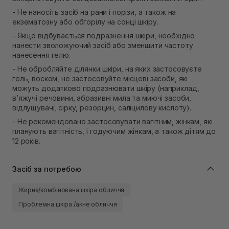
- Не наносіть засіб на рани і порізи, а також на
екзематозну або обгорілу на сонці шкіру.
- Якщо відбувається подразнення шкіри, необхідно
нанести зволожуючий засіб або зменшити частоту
нанесення гелю.
- Не обробляйте ділянки шкіри, на яких застосовуєте
гель, воском, не застосовуйте місцеві засоби, які
можуть додатково подразнювати шкіру (наприклад,
в’яжучі речовини, абразивні мила та миючі засоби,
відлущувачі, сірку, резорцин, саліцилову кислоту).
- Не рекомендовано застосовувати вагітним, жінкам, які
планують вагітність, і годуючим жінкам, а також дітям до
12 років.
Засіб за потребою
Жирна/комбінована шкіра обличчя
Проблемна шкіра /акне обличчя