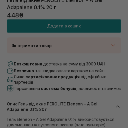
Гель від акне PEROLITE Eleneon - A Gel
Adapalene 0.1% 20 г
448₴
Додати в кошик
Як отримати товар
Доставка Новою Поштою
Немає в наявності!
Безкоштовна
доставка на суму від 3000 UAH
Самовивіз м. Луцьк, вул. Винниченка 4
Безпечна
та швидка оплата карткою на сайті
В наявності
Лише
сертифікована продукція
від офіційних
Самовивіз м. Львів, вул. Академіка Підстригача, 1В
партнерів
(Duck’s Lake)
Персональна
система бонусів
, лояльності та знижок
Немає в наявності!
Самовивіз м. Львів, вул. Івана Франка 36
В наявності
Опис Гель від акне PEROLITE Eleneon - A Gel
Самовивіз м. Львів, вул. Степана Бандери 45
Adapalene 0.1% 20 г
В наявності
Гель Eleneon - A Gel Adapalene 0.1% використовується
Самовивіз м. Рівне, вул. 16-го Липня, 15
для зменшення вугрового висипу (акне вульгаріс).
В наявності