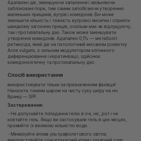
Адапален діє, зменшуючи запалення і звільняючи
Самовивіз м. Рівне, вул. Кулика і Гудачека 23 (ТЦ
заблоковані пори, тим самим запобігаючи утворенню
Екватор)
маленьких прищиків, вугрів і комедонів. Він може
Немає в наявності!
зменшити кількість і тяжкість вугрової висипки і сприяти
швидкому загоєнню прищів, оскільки має як відлущуючу,
так і протизапальну дію. Також може зменшувати
утворення комедонів. Адапален 0,1% — метаболіт
ретиноїда, який діє на патологічний механізм розвитку
Acne vulgaris, є сильним модулятором клітинного
диференціювання і кератинізації, здійснює
комедонолітичну та протизапальну дію.
Спосіб використання
використовувати тільки за призначенням фахівця!
Наносити тонким шаром на чисту суху шкіру на ніч.
Вранці — SPF.
Застереження:
- Не допускайте попадання гелю в очі, ніс, рот і не
ковтайте гель. Якщо ви застосували гель в цих місцях,
промийте їх великою кількістю води.
- Мінімізуйте вплив ультрафіолетового світла;
використовуйте сонцезахисний крем і захисний одяг.