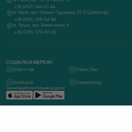
+38 (097) 544-61-44
м. Рівне, вул. Кулика і Гудачека, 23 (ТЦ Екватор)
+38 (068) 209-34-88
м. Луцьк, вул. Винниченка, 4
+38 (098) 076-60-62
СОЦІАЛЬНІ МЕРЕЖІ
Sisters Hair
Sisters Skin
Distribution
Cosmetology
Завантажуйте мобільний додаток
© 2026 sisters.co.ua. Всі права захищено