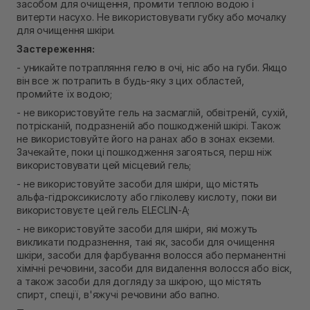
засобом для очищення, промити теплою водою і
витерти насухо. Не використовувати губку або мочалку
для очищення шкіри.
Застереження:
- уникайте потрапляння гелю в очі, ніс або на губи. Якщо
він все ж потрапить в будь-яку з цих областей,
промийте їх водою;
- не використовуйте гель на засмаглій, обвітреній, сухій,
потрісканій, подразненій або пошкодженій шкірі. Також
не використовуйте його на ранах або в зонах екземи.
Зачекайте, поки ці пошкодження загояться, перш ніж
використовувати цей місцевий гель;
- не використовуйте засоби для шкіри, що містять
альфа-гідроксикислоту або гліколеву кислоту, поки ви
використовуєте цей гель ELECLIN-A;
- не використовуйте засоби для шкіри, які можуть
викликати подразнення, такі як, засоби для очищення
шкіри, засоби для фарбування волосся або перманентні
хімічні речовини, засоби для видалення волосся або віск,
а також засоби для догляду за шкірою, що містять
спирт, спеції, в'яжучі речовини або вапно.