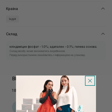
Країна
Індія
Склад
кліндаміцин фосфат - 1.0%; адапален - 0.1%; гелева основа.
Склад засобу може змінюватись виробником.
Перед використанням ознайомтесь з інформацією на упаковці.
Відгуки
1 Відгук
Л
Людмила