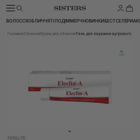
ВОЛОССЯ
ОБЛИЧЧЯ
ТІЛО
ДІМ
МЕРЧ
НОВИНКИ
БЕСТСЕЛЕРИ
АК
Головна
Обличчя
Крем для обличчя
Гель для лікування вугрового виси
|
|
|
PEROLITE