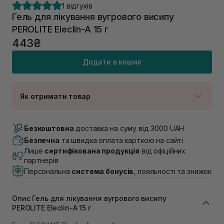
1 відгуків
Гель для лікування вугрового висипу
PEROLITE Eleclin-A 15 г
443₴
Додати в кошик
Як отримати товар
Доставка Новою Поштою
Немає в наявності!
Безкоштовна
доставка на суму від 3000 UAH
Самовивіз м. Луцьк, вул. Винниченка 4
Безпечна
та швидка оплата карткою на сайті
В наявності
Лише
сертифікована продукція
від офіційних
Самовивіз м. Львів, вул. Академіка Підстригача, 1В
партнерів
(Duck’s Lake)
Персональна
система бонусів
, лояльності та знижок
Немає в наявності!
Самовивіз м. Львів, вул. Івана Франка 36
В наявності
Опис Гель для лікування вугрового висипу
Самовивіз м. Львів, вул. Степана Бандери 45
PEROLITE Eleclin-A 15 г
В наявності