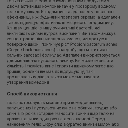
Гель ELEGANT Eleclin-A є комбінованим продуктом з
Самовивіз м. Рівне, вул. 16-го Липня, 15
двома активними компонентами у прозорому водному
В наявності
гелевому складі. Кліндаміцин та адапален у поєднанні
Самовивіз м. Рівне, вул. Кулика і Гудачека 23 (ТЦ
ефективніші, ніж будь-який препарат окремо, а адапален
Екватор)
також підвищує ефективність місцевого кліндаміцину.
Немає в наявності!
Кліндаміцин діє, знищуючи чутливі бактерії, які
викликають сильні вугрові висипання. Він також знижує
концентрацію вільних жирних кислот, які дратують
поверхню шкіри і пригнічує ріст Propioni bacterium acnes
(Coryne bacterium acnes), анаеробу, що міститься в
сальних залозах і фолікулах. Адапален використовується
для зменшення вугрового висипу. Він може зменшити
кількість і тяжкість акне і сприяти швидкому загоєнню
прищів, оскільки він має як відлущуючу, так і
протизапальну дію, а також може зменшувати
утворення комедонів.
Спосіб використання
гель застосовують місцево при комедональних,
папульозних і пустульозних акне на обличчі, грудях або
спині з 12 років і старше. Наносити тонкий шар гелю на
уражені ділянки один раз на день ввечері. Перед
нанесенням гелю шкіру слід акуратно вимити милом або