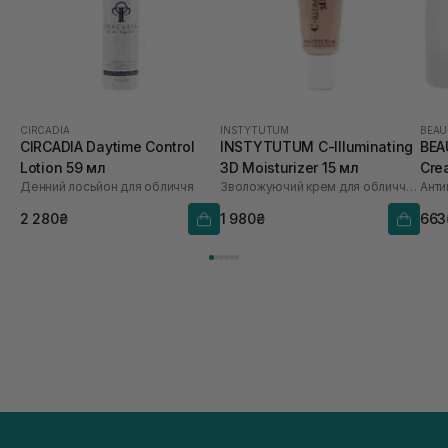
CIRCADIA
INSTYTUTUM
BEAU
CIRCADIA Daytime Control
INSTYTUTUM C-Illuminating
BEA
Lotion 59 мл
3D Moisturizer 15 мл
Cre
Денний лосьйон для обличчя
Зволожуючий крем для обличчя з ефектом сяйва
Анти
2 280₴
1 980₴
663