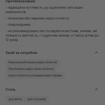
Протипоказання:
- підвищена чутливість до адапалену або інших
компонентів;
- печінкова або ниркова недостатність;
- гіперліпідемія;
- не рекомендовано застосовувати вагітним, жінкам, які
планують вагітність, і годуючим жінкам, а також дітям до
12 років.
Засіб за потребою
Жирна/комбінована шкіра обличчя
Проблемна шкіра /акне обличчя
Шкіра обличчя з розширеними порами
Стать
для жінок
для чоловіків