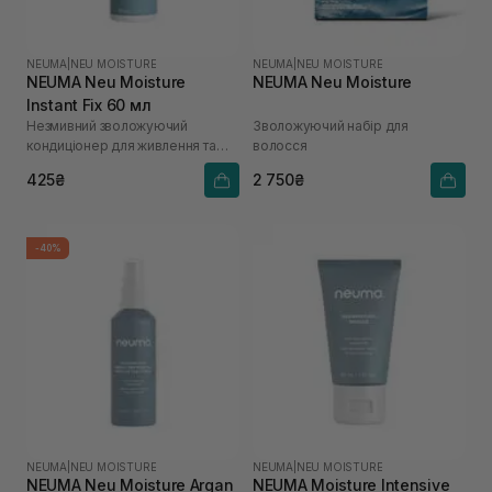
NEUMA
|
NEU MOISTURE
NEUMA
|
NEU MOISTURE
NEUMA Neu Moisture
NEUMA Neu Moisture
Instant Fix 60 мл
Незмивний зволожуючий
Зволожуючий набір для
кондиціонер для живлення та
волосся
розплутування волосся
425₴
2 750₴
-40%
NEUMA
|
NEU MOISTURE
NEUMA
|
NEU MOISTURE
NEUMA Neu Moisture Argan
NEUMA Moisture Intensive