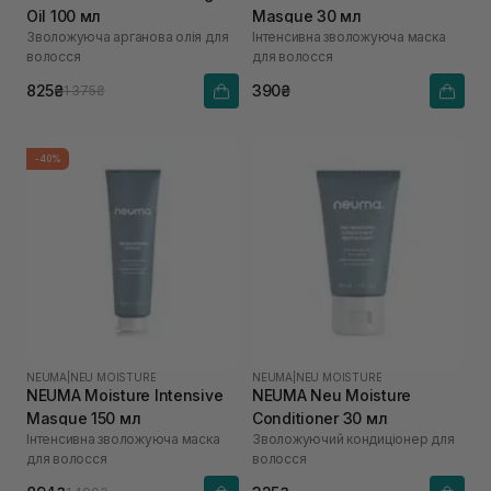
Oil 100 мл
Masque 30 мл
Зволожуюча арганова олія для
Інтенсивна зволожуюча маска
волосся
для волосся
825₴
390₴
1 375₴
-40%
NEUMA
|
NEU MOISTURE
NEUMA
|
NEU MOISTURE
NEUMA Moisture Intensive
NEUMA Neu Moisture
Masque 150 мл
Conditioner 30 мл
Інтенсивна зволожуюча маска
Зволожуючий кондиціонер для
для волосся
волосся