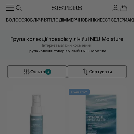
ВОЛОССЯ
ОБЛИЧЧЯ
ТІЛО
ДІМ
МЕРЧ
НОВИНКИ
БЕСТСЕЛЕРИ
АК
Група колекції товарів у лінійці NEU Moisture
|
Інтернет магазин косметики
Група колекції товарів у лінійці NEU Moisture
Фільтр
Сортувати
2
ПОДАРУНОК