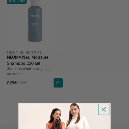
ВИБІР ІЛОНИ
NEUMA
|
NEU MOISTURE
NEUMA Neu Moisture
Shampoo 250 мл
Зволожуючий шампунь для
волосся
825₴
1 375₴