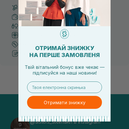
Безкоштовна доставка від 3000 UAH
Безпечні способи оплати
Тільки оригінальна косметика
Система бонусів та лояльності
Кращі ціни та топ товари
ОТРИМАЙ ЗНИЖКУ
Рекомендації від косметологів
НА ПЕРШЕ ЗАМОВЛЕНЯ
Твій вітальний бонус вже чекає —
підписуйся
на
наші новини!
email
Отримати знижку
@sisters_stelmakh в Instagram