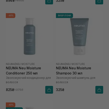
894₴
325₴
1 490₴
-40%
ВИБІР ІЛОНИ
NEUMA
|
NEU MOISTURE
NEUMA
|
NEU MOISTURE
NEUMA Neu Moisture
NEUMA Neu Moisture
Conditioner 250 мл
Shampoo 30 мл
Зволожуючий кондиціонер для
Зволожуючий шампунь для
волосся
волосся
825₴
325₴
1 375₴
-40%