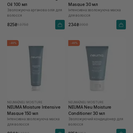
Oil 100 мл
Masque 30 мл
Зволожуюча арганова олія для
Інтенсивна зволожуюча маска
волосся
для волосся
825₴
234₴
1 375₴
390₴
-40%
-40%
NEUMA
|
NEU MOISTURE
NEUMA
|
NEU MOISTURE
NEUMA Moisture Intensive
NEUMA Neu Moisture
Masque 150 мл
Conditioner 30 мл
Інтенсивна зволожуюча маска
Зволожуючий кондиціонер для
для волосся
волосся