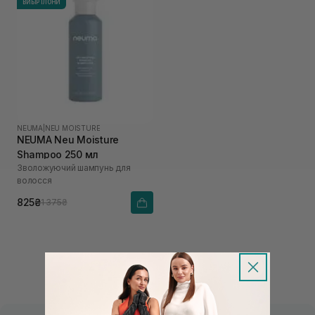
ВИБІР ІЛОНИ
NEUMA
|
NEU MOISTURE
NEUMA Neu Moisture
Shampoo 250 мл
Зволожуючий шампунь для
волосся
825₴
1 375₴