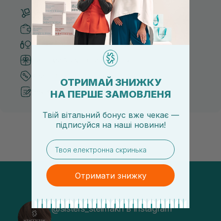
Безкоштовна доставка від 3000 UAH
Безпечні способи оплати
Тільки оригінальна косметика
Система бонусів та лояльності
Кращі ціни та топ товари
ОТРИМАЙ ЗНИЖКУ
Рекомендації від косметологів
НА ПЕРШЕ ЗАМОВЛЕНЯ
Твій вітальний бонус вже чекає —
підписуйся
на
наші новини!
email
Отримати знижку
@sisters_stelmakh в Instagram