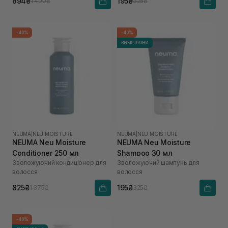
894₴
195₴
1 490₴
325₴
-40%
-40%
ВИБІР ІЛОНИ
NEUMA
|
NEU MOISTURE
NEUMA
|
NEU MOISTURE
NEUMA Neu Moisture
NEUMA Neu Moisture
Conditioner 250 мл
Shampoo 30 мл
Зволожуючий кондиціонер для
Зволожуючий шампунь для
волосся
волосся
825₴
195₴
1 375₴
325₴
-40%