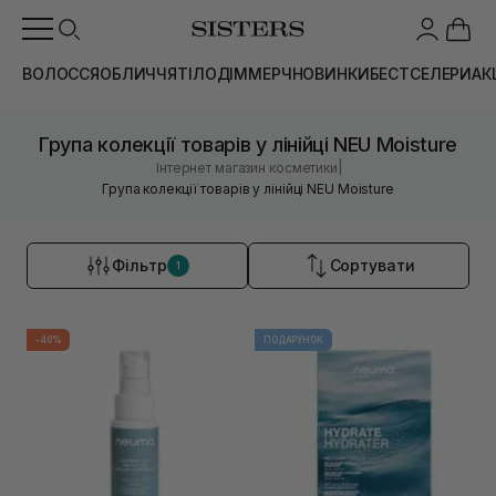
ВОЛОССЯ
ОБЛИЧЧЯ
ТІЛО
ДІМ
МЕРЧ
НОВИНКИ
БЕСТСЕЛЕРИ
АК
Група колекції товарів у лінійці NEU Moisture
|
Інтернет магазин косметики
Група колекції товарів у лінійці NEU Moisture
Фільтр
Сортувати
1
-40%
ПОДАРУНОК