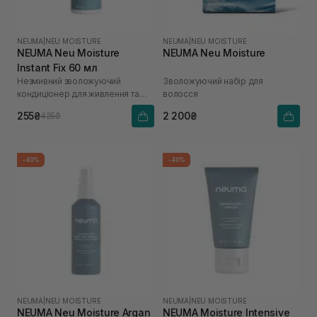
NEUMA
|
NEU MOISTURE
NEUMA
|
NEU MOISTURE
NEUMA Neu Moisture
NEUMA Neu Moisture
Instant Fix 60 мл
Незмивний зволожуючий
Зволожуючий набір для
кондиціонер для живлення та
волосся
розплутування волосся
255₴
2 200₴
425₴
-40%
-40%
NEUMA
|
NEU MOISTURE
NEUMA
|
NEU MOISTURE
NEUMA Neu Moisture Argan
NEUMA Moisture Intensive