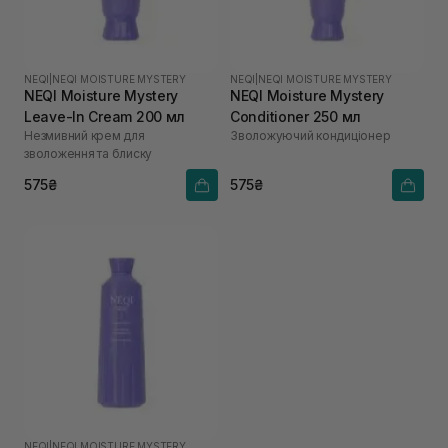
NEQI
|
NEQI MOISTURE MYSTERY
NEQI
|
NEQI MOISTURE MYSTERY
NEQI Moisture Mystery
NEQI Moisture Mystery
Leave-In Cream 200 мл
Conditioner 250 мл
Незмивний крем для
Зволожуючий кондиціонер
зволоження та блиску
575₴
575₴
NEQI
|
NEQI MOISTURE MYSTERY