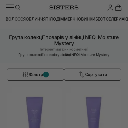
ВОЛОССЯ
ОБЛИЧЧЯ
ТІЛО
ДІМ
МЕРЧ
НОВИНКИ
БЕСТСЕЛЕРИ
АК
Група колекції товарів у лінійці NEQI Moisture
Mystery
|
Інтернет магазин косметики
Група колекції товарів у лінійці NEQI Moisture Mystery
Фільтр
Сортувати
1