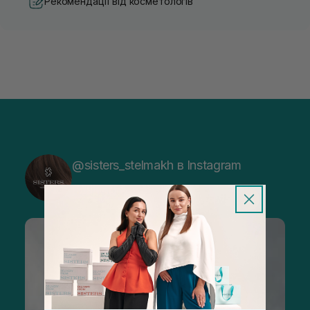
Рекомендації від косметологів
@sisters_stelmakh в Instagram
Підписатися