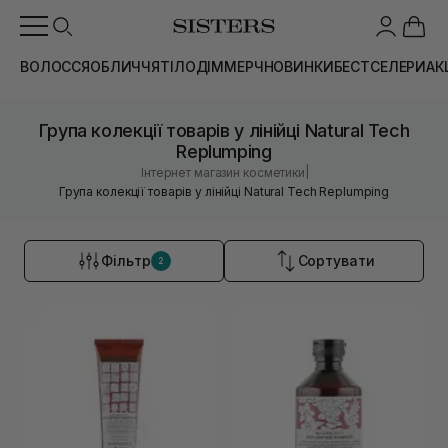
ВОЛОССЯ
ОБЛИЧЧЯ
ТІЛО
ДІМ
МЕРЧ
НОВИНКИ
БЕСТСЕЛЕРИ
АК
Група колекції товарів у лінійці Natural Tech
Replumping
|
Інтернет магазин косметики
Група колекції товарів у лінійці Natural Tech Replumping
Фільтр
Сортувати
2