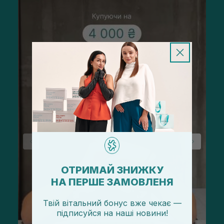
ОТРИМАЙ ЗНИЖКУ
НА ПЕРШЕ ЗАМОВЛЕНЯ
Твій вітальний бонус вже чекає —
підписуйся
на
наші новини!