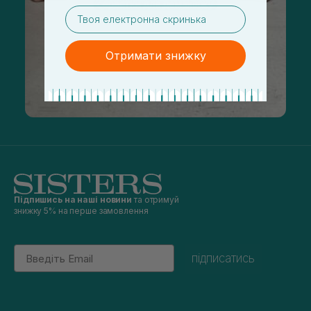
email
Отримати знижку
Підпишись на наші новини
та отримуй
знижку 5% на перше замовлення
Email
підписатись