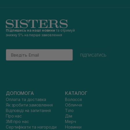
Підпишись на наші новини
та отримуй
знижку 5% на перше замовлення
Email
підписатись
ДОПОМОГА
КАТАЛОГ
Оплата та доставка
Волосся
Як зробити замовлення
Обличчя
Відповіді на запитання
Тіло
Про нас
Дім
ЗМІ про нас
Мерч
Сертифікати та нагороди
Новинки