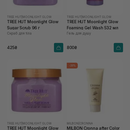
TREE HUT
|
MOONLIGHT GLOW
TREE HUT
|
MOONLIGHT GLOW
TREE HUT Moonlight Glow
TREE HUT Moonlight Glow
Sugar Scrub 96 г
Foaming Gel Wash 532 мл
Скраб для тіла
Гель для душу
425₴
800₴
-20%
TREE HUT
|
MOONLIGHT GLOW
MILBON
|
CRONNA
TREE HUT Moonlight Glow
MILBON Cronna after Color