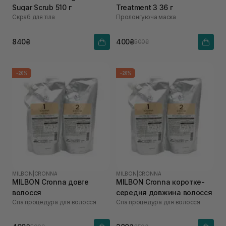
Sugar Scrub 510 г
Treatment 3 36 г
Скраб для тіла
Пролонгуюча маска
840₴
400₴
500₴
-20%
-20%
MILBON
|
CRONNA
MILBON
|
CRONNA
MILBON Cronna довге
MILBON Cronna коротке-
волосся
середня довжина волосся
Спа процедура для волосся
Спа процедура для волосся