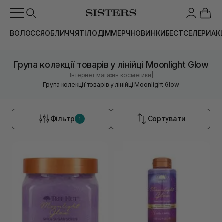
ВОЛОССЯ
ОБЛИЧЧЯ
ТІЛО
ДІМ
МЕРЧ
НОВИНКИ
БЕСТСЕЛЕРИ
АК
Група колекції товарів у лінійці Moonlight Glow
|
Інтернет магазин косметики
Група колекції товарів у лінійці Moonlight Glow
Фільтр
Сортувати
1