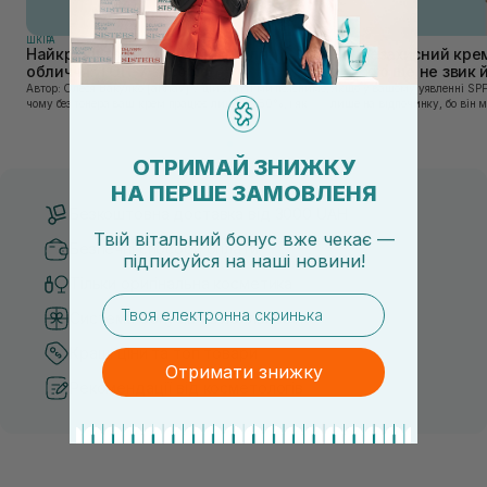
ШКIРА
ШКIРА
Найкращі тонери та тоніки для
Сонцезахисний крем
обличчя: ТОП-7 засобів
тих, хто ще не звик
Автор: Олеся Вакулко [artnav] У цій статті ми пояснимо,
Якщо у вашому уявленні SPF
чому без тонера ваш крем працює лише на 50%, і як
лише на відпочинку, бо він 
знайти засіб під потреби саме вашої шкіри. Хибною є
шкірі, може бути вибагливи
думка, що тонізація — це зайвий е...
чи скочується під макіяжем і
ОТРИМАЙ ЗНИЖКУ
НА ПЕРШЕ ЗАМОВЛЕНЯ
Безкоштовна доставка від 3000 UAH
Твій вітальний бонус вже чекає —
Безпечні способи оплати
підписуйся
на
наші новини!
Тільки оригінальна косметика
email
Система бонусів та лояльності
Кращі ціни та топ товари
Отримати знижку
Рекомендації від косметологів