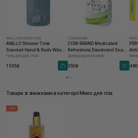
ANILLO
|
SHOWER TIME
COW BRAND
PERO
ANILLO Shower Time
COW BRAND Medicated
PER
Scented Hand & Body Wash
Refreshing Deodorant Soap
Anti
Гель для рук і тіла
Дезодоруюче мило
450 мл
125 г
Soa
1 535₴
350₴
480
Товари зі знижками в категорії Мило для тіла
-20%