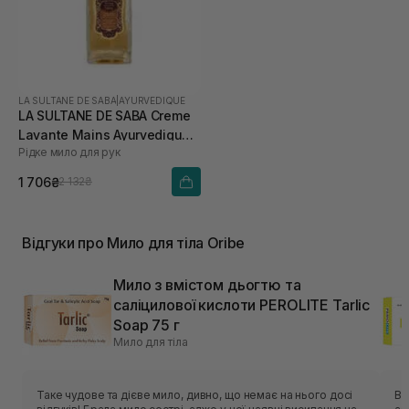
LA SULTANE DE SABA
|
AYURVEDIQUE
LA SULTANE DE SABA Creme
Lavante Mains Ayurvedique
Рідке мило для рук
200 мл
1 706₴
2 132₴
Відгуки про Мило для тіла Oribe
Мило з вмістом дьогтю та
саліцилової кислоти PEROLITE Tarlic
Soap 75 г
Мило для тіла
Таке чудове та дієве мило, дивно, що немає на нього досі
Ви