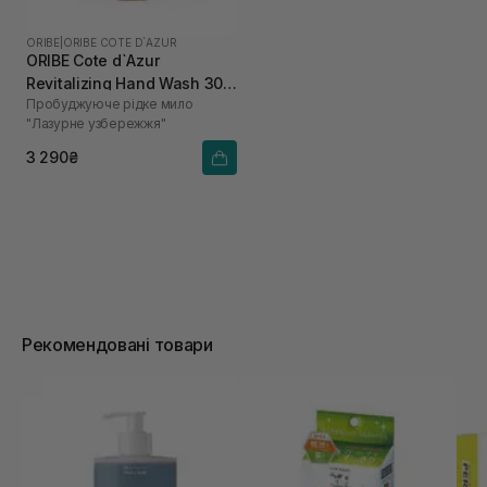
ORIBE
|
ORIBE COTE D`AZUR
ORIBE Cote d`Azur
Revitalizing Hand Wash 300
Пробуджуюче рідке мило
мл
"Лазурне узбережжя"
3 290₴
Рекомендовані товари